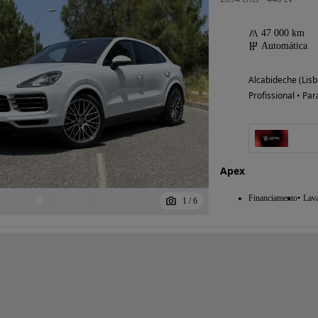
47 000 km
Automática
Alcabideche (Lisb
Profissional • Par
Apex
Financiamento
Lav
1
/
6