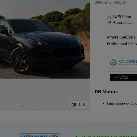
3996 cm3 • 680 cv
84 500 km
Automática
Amora (Setúbal)
Profissional • Par
DN Motors
Financiamento
Ofic
1
/
6