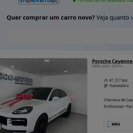
~10 000 carros avaliados to
Quer comprar um carro novo?
Veja quanto
Porsche Cayenne
2995 cm3 • 470 cv
47 217 km
Automática
Charneca de Capa
Profissional • Par