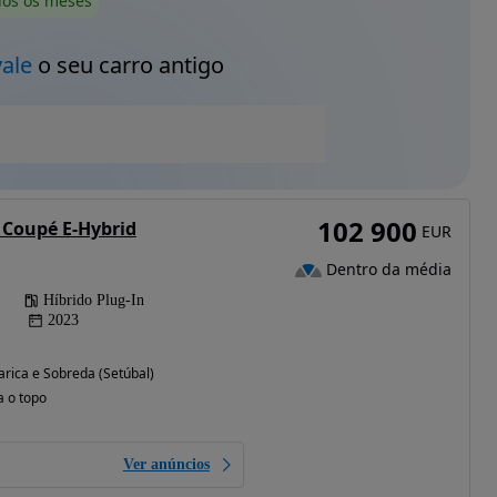
dos os meses
vale
o seu carro antigo
102 900
 Coupé E-Hybrid
EUR
Dentro da média
Híbrido Plug-In
2023
rica e Sobreda (Setúbal)
a o topo
Ver anúncios