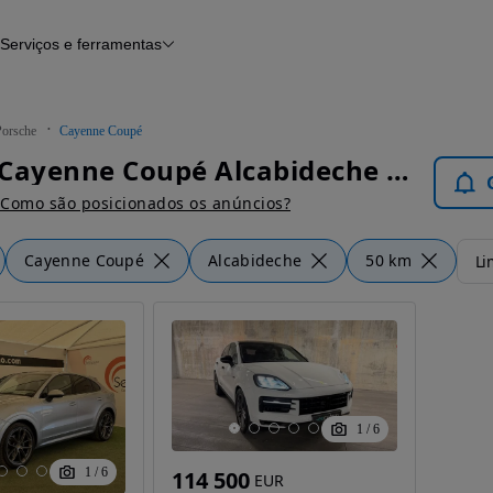
Serviços e ferramentas
Financiamento
Avaliar o meu carro
iamento
Serviço de check-up
Histórico do veículo
Porsche
Cayenne Coupé
Notícias e artigos
Porsche Cayenne Coupé Alcabideche - Carros
Como são posicionados os anúncios?
Cayenne Coupé
Alcabideche
50 km
Li
1
/
6
1
/
6
114 500
EUR