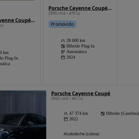
Porsche Cayenne Coupé E-Hybrid Black Edition
2995 cm3 • 470 cv
Porsche Cayenne Coupé E-Hybrid
Promovido
cv
28 000 km
Híbrido Plug-In
Automática
00 km
2024
do Plug-In
ática
Porsche Cayenne Coupé
2995 cm3 • 461 cv
47 374 km
Híbrido (Gasolina
2022
Alcabideche (Lisboa)