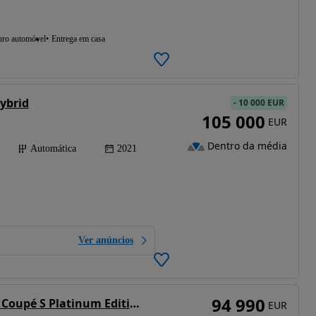
uro automóvel
Entrega em casa
ybrid
-
10 000 EUR
105 000
EUR
Dentro da média
Automática
2021
Ver anúncios
94 990
Porsche Cayenne Coupé S Platinum Edition
EUR