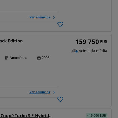
Ver anúncios
159 750
ack Edition
EUR
Acima da média
Automática
2026
Ver anúncios
Porsche Cayenne Coupé Turbo S E-Hybrid Tiptronic S
-
15 000 EUR