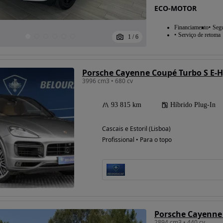
ECO-MOTOR
Financiamento
Seg
Serviço de retoma
1
/
6
Porsche Cayenne Coupé Turbo S E-H
3996 cm3 • 680 cv
93 815 km
Híbrido Plug-In
Cascais e Estoril (Lisboa)
Profissional • Para o topo
2894 cm3 • 440 cv