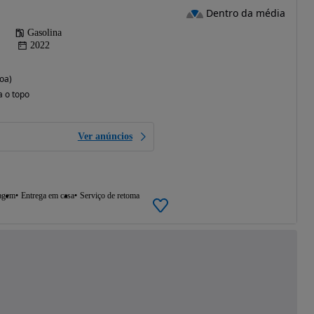
Dentro da média
Gasolina
2022
oa)
a o topo
Ver anúncios
agem
Entrega em casa
Serviço de retoma