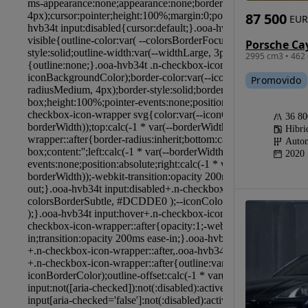
87 500
EUR
2995 cm3 • 462 
Promovido
36 8
Híbri
Autom
2020