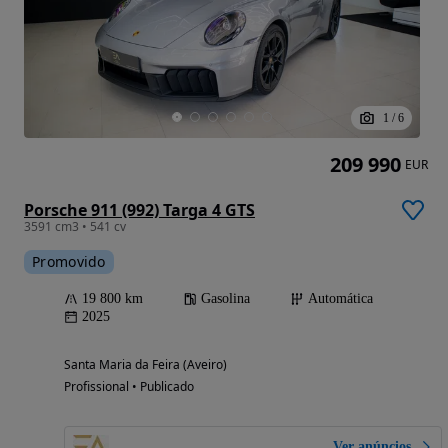
1
/
6
209 990
EUR
Porsche 911 (992) Targa 4 GTS
3591 cm3 • 541 cv
Promovido
19 800 km
Gasolina
Automática
2025
Santa Maria da Feira (Aveiro)
Profissional • Publicado
Ver anúncios