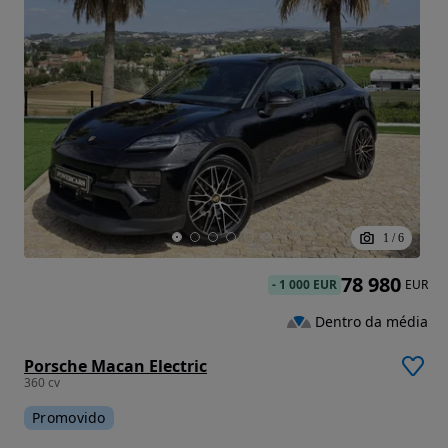
1
/
6
78 980
-
1 000 EUR
EUR
Dentro da média
Porsche Macan Electric
360 cv
Promovido