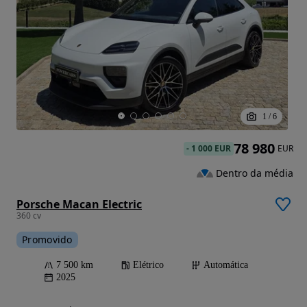
1
/
6
78 980
-
1 000 EUR
EUR
Dentro da média
Porsche Macan Electric
360 cv
Promovido
7 500 km
Elétrico
Automática
2025