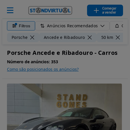
Começar
a vender
Anúncios Recomendados
Filtros
Guar
L
Porsche
Ancede e Ribadouro
50 km
Porsche Ancede e Ribadouro - Carros
Número de anúncios:
353
Como são posicionados os anúncios?