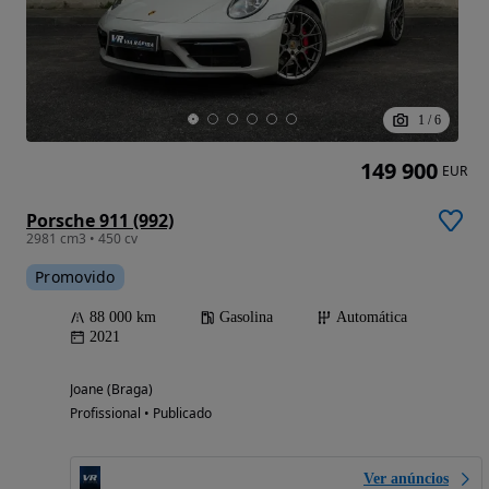
1
/
6
149 900
EUR
Porsche 911 (992)
2981 cm3 • 450 cv
Promovido
88 000 km
Gasolina
Automática
2021
Joane (Braga)
Profissional • Publicado
Ver anúncios