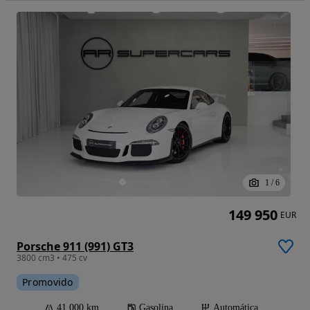
1
/
6
149 950
EUR
Porsche 911 (991) GT3
3800 cm3 • 475 cv
Promovido
41 000 km
Gasolina
Automática