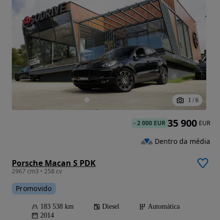
1
/
6
35 900
-
2 000 EUR
EUR
Dentro da média
Porsche Macan S PDK
2967 cm3 • 258 cv
Promovido
183 538 km
Diesel
Automática
2014