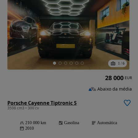
1
/
6
28 000
EUR
Abaixo da média
Porsche Cayenne Tiptronic S
3598 cm3 • 300 cv
210 000 km
Gasolina
Automática
2010