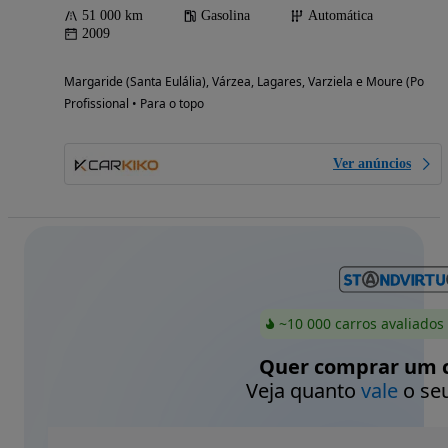
51 000 km
Gasolina
Automática
2009
Margaride (Santa Eulália), Várzea, Lagares, Varziela e Moure (Porto)
Profissional • Para o topo
Ver anúncios
~10 000 carros avaliados
Quer comprar um c
Veja quanto
vale
o seu