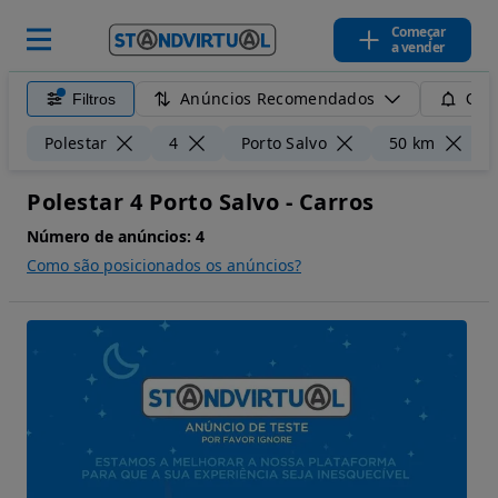
Começar
a vender
Anúncios Recomendados
Filtros
Guar
L
Polestar
4
Porto Salvo
50 km
Polestar 4 Porto Salvo - Carros
Número de anúncios:
4
Como são posicionados os anúncios?