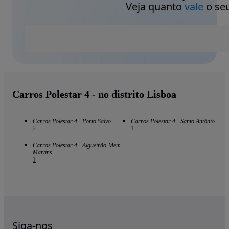
Veja quanto
vale
o seu
Carros Polestar 4 - no distrito Lisboa
Carros Polestar 4 - Porto Salvo
Carros Polestar 4 - Santo António
2
1
Carros Polestar 4 - Algueirão-Mem
Martins
1
Siga-nos