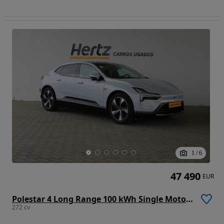
1
/
6
47 490
EUR
Polestar 4 Long Range 100 kWh Single Motor Prime
272 cv