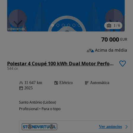
1
/
6
70 000
EUR
Acima da média
Polestar 4 Coupé 100 kWh Dual Motor Performance Prime
544 cv
11 647 km
Elétrico
Automática
2025
Santo António (Lisboa)
Profissional • Para o topo
Ver anúncios