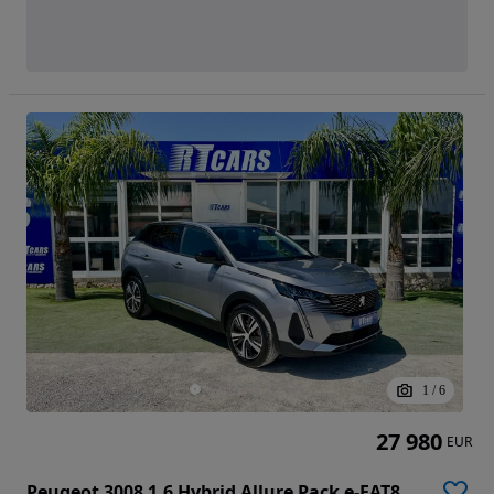
1
/
6
27 980
EUR
Peugeot 3008 1.6 Hybrid Allure Pack e-EAT8