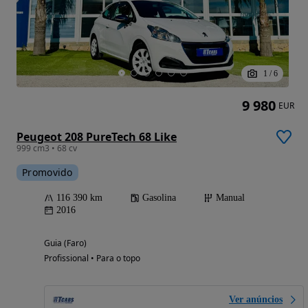
1
/
6
9 980
EUR
Peugeot 208 PureTech 68 Like
999 cm3 • 68 cv
Promovido
116 390 km
Gasolina
Manual
2016
Guia (Faro)
Profissional • Para o topo
Ver anúncios