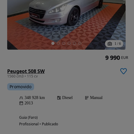
1
/
6
9 990
EUR
Peugeot 508 SW
1560 cm3 • 115 cv
Promovido
348 928 km
Diesel
Manual
2013
Guia (Faro)
Profissional • Publicado