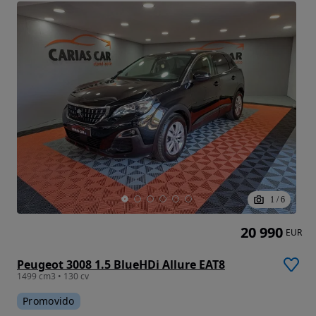
1
/
6
20 990
EUR
Peugeot 3008 1.5 BlueHDi Allure EAT8
1499 cm3 • 130 cv
Promovido