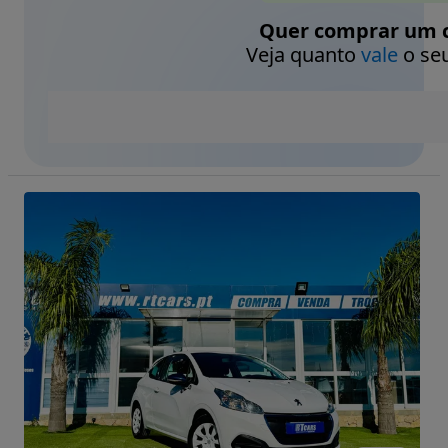
Quer comprar um c
Veja quanto
vale
o seu