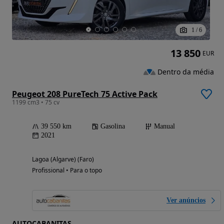
1
/
6
13 850
EUR
Dentro da média
Peugeot 208 PureTech 75 Active Pack
1199 cm3 • 75 cv
39 550 km
Gasolina
Manual
2021
Lagoa (Algarve) (Faro)
Profissional • Para o topo
Ver anúncios
AUTOCABANITAS