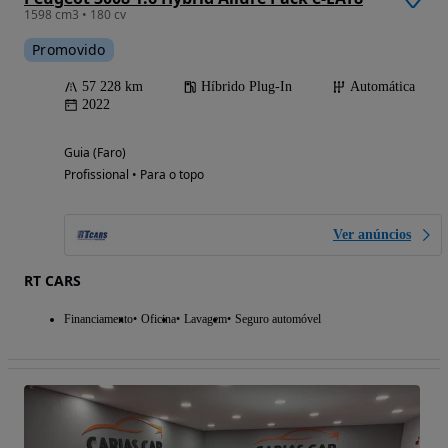
1598 cm3 • 180 cv
Promovido
57 228 km
Híbrido Plug-In
Automática
2022
Guia (Faro)
Profissional • Para o topo
Ver anúncios
RT CARS
Financiamento
Oficina
Lavagem
Seguro automóvel