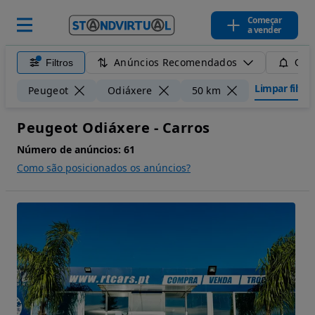
Começar
a vender
Anúncios Recomendados
Filtros
Guar
Limpar filtro
Peugeot
Odiáxere
50 km
Peugeot Odiáxere - Carros
Número de anúncios:
61
Como são posicionados os anúncios?