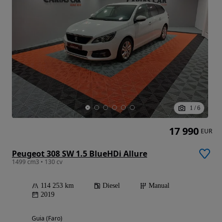
1
/
6
17 990
EUR
Peugeot 308 SW 1.5 BlueHDi Allure
1499 cm3 • 130 cv
114 253 km
Diesel
Manual
2019
Guia (Faro)