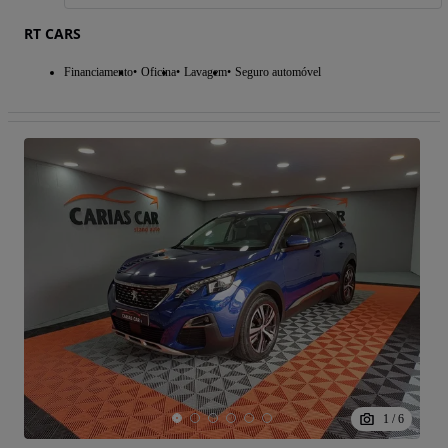
RT CARS
Financiamento
Oficina
Lavagem
Seguro automóvel
1
/
6