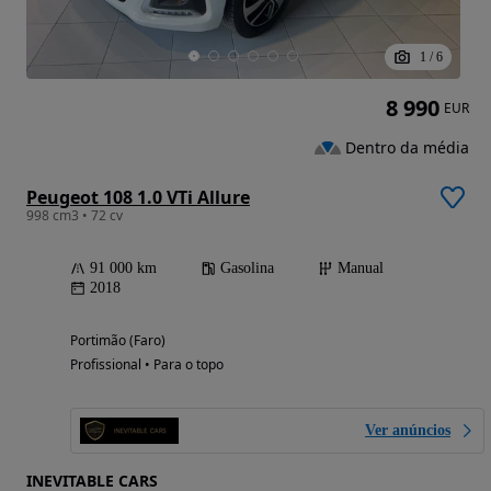
1
/
6
8 990
EUR
Dentro da média
Peugeot 108 1.0 VTi Allure
998 cm3 • 72 cv
91 000 km
Gasolina
Manual
2018
Portimão (Faro)
Profissional • Para o topo
Ver anúncios
INEVITABLE CARS