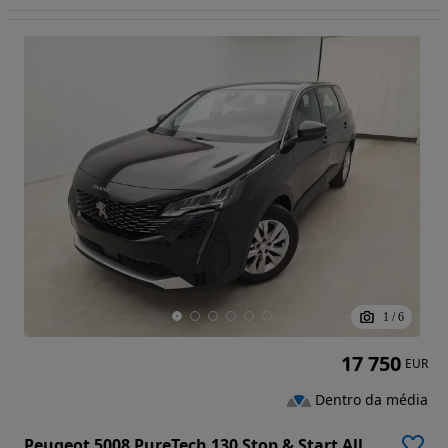
1
/
6
17 750
EUR
Dentro da média
Peugeot 5008 PureTech 130 Stop & Start Allure Pack