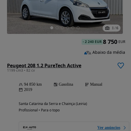
1
/
6
8 750
-
2 240 EUR
EUR
Abaixo da média
Peugeot 208 1.2 PureTech Active
1199 cm3 • 82 cv
94 850 km
Gasolina
Manual
2019
Santa Catarina da Serra e Chainça (Leiria)
Profissional • Para o topo
Ver anúncios