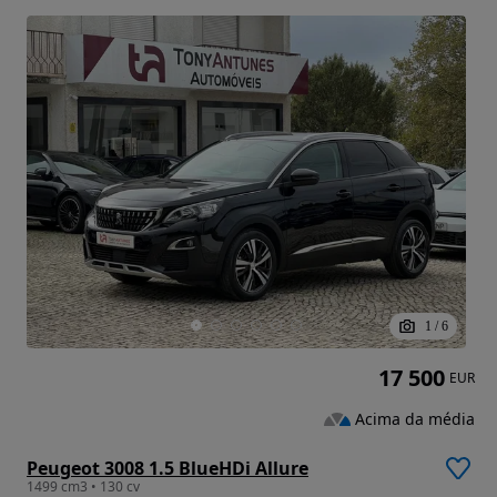
1
/
6
17 500
EUR
Acima da média
Peugeot 3008 1.5 BlueHDi Allure
1499 cm3 • 130 cv