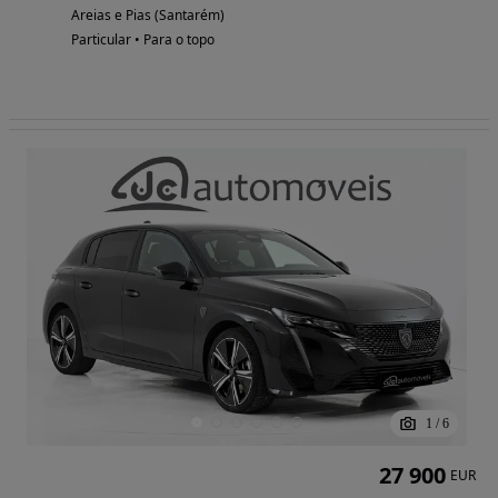
Areias e Pias (Santarém)
Particular • Para o topo
1
/
6
27 900
EUR