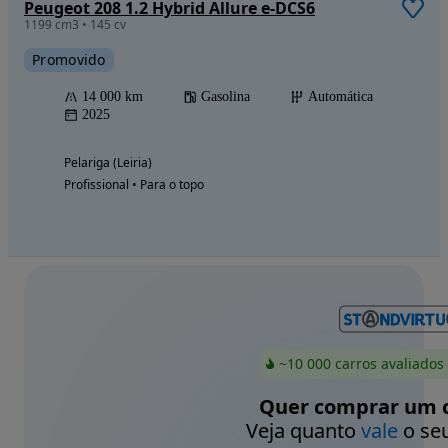
Peugeot 208 1.2 Hybrid Allure e-DCS6
1199 cm3 • 145 cv
Promovido
14 000 km
Gasolina
Automática
2025
Pelariga (Leiria)
Profissional • Para o topo
~10 000 carros avaliados
Quer comprar um c
Veja quanto
vale
o seu