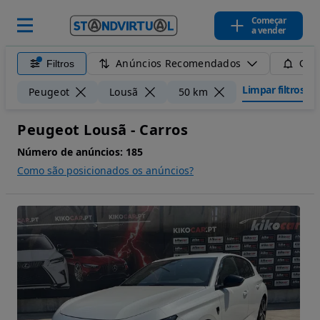
Começar
a vender
Anúncios Recomendados
Filtros
Guar
Limpar filtros
Peugeot
Lousã
50 km
Peugeot Lousã - Carros
Número de anúncios:
185
Como são posicionados os anúncios?