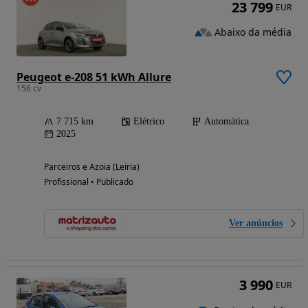
23 799
EUR
Abaixo da média
Peugeot e-208 51 kWh Allure
156 cv
7 715 km
Elétrico
Automática
2025
Parceiros e Azoia (Leiria)
Profissional • Publicado
Ver anúncios
3 990
EUR