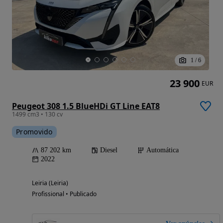
1
/
6
23 900
EUR
Peugeot 308 1.5 BlueHDi GT Line EAT8
1499 cm3 • 130 cv
Promovido
87 202 km
Diesel
Automática
2022
Leiria (Leiria)
Profissional • Publicado