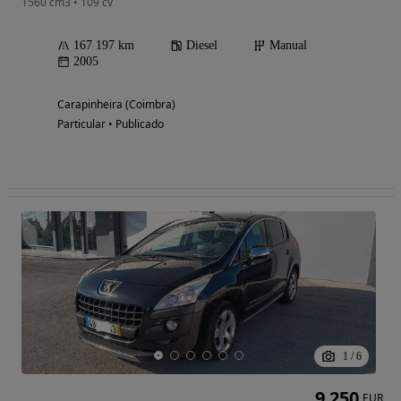
1560 cm3 • 109 cv
167 197 km
Diesel
Manual
2005
Carapinheira (Coimbra)
Particular • Publicado
1
/
6
9 250
EUR