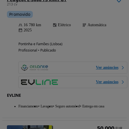
213 cv
Promovido
16 780 km
Elétrico
Automática
2025
Pontinha e Famões (Lisboa)
Profissional • Publicado
Ver anúncios
Ver anúncios
EVLINE
Financiamento
Lavagem
Seguro automóvel
Entrega em casa
50 000
EUR