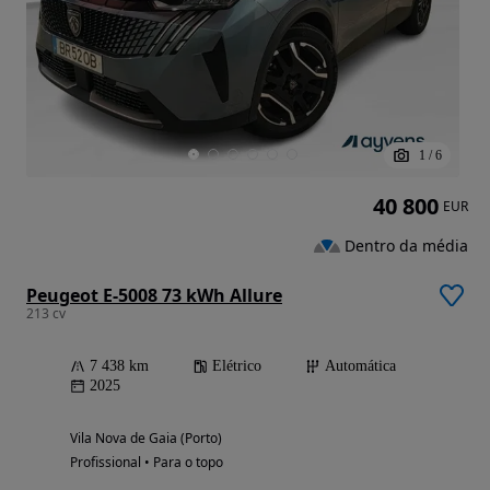
1
/
6
40 800
EUR
Dentro da média
Peugeot E-5008 73 kWh Allure
213 cv
7 438 km
Elétrico
Automática
2025
Vila Nova de Gaia (Porto)
Profissional • Para o topo