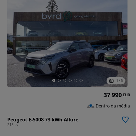
1
/
6
37 990
EUR
Dentro da média
Peugeot E-5008 73 kWh Allure
213 cv