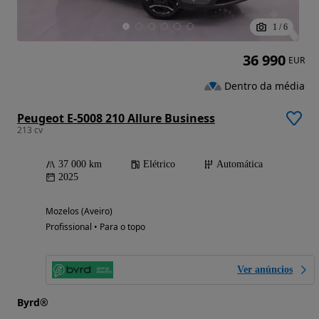
1
/
6
36 990
EUR
Dentro da média
Peugeot E-5008 210 Allure Business
213 cv
37 000 km
Elétrico
Automática
2025
Mozelos (Aveiro)
Profissional • Para o topo
Ver anúncios
Byrd®