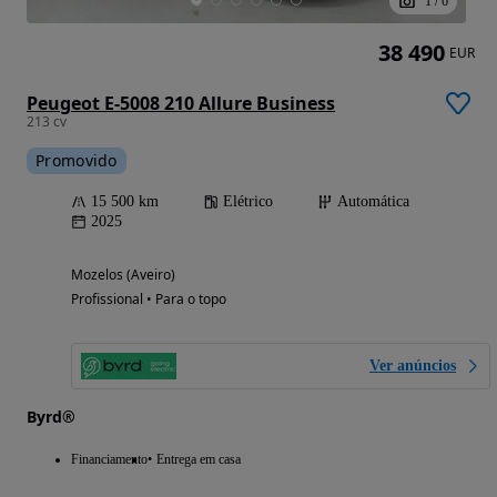
1
/
6
38 490
EUR
Peugeot E-5008 210 Allure Business
213 cv
Promovido
15 500 km
Elétrico
Automática
2025
Mozelos (Aveiro)
Profissional • Para o topo
Ver anúncios
Byrd®
Financiamento
Entrega em casa