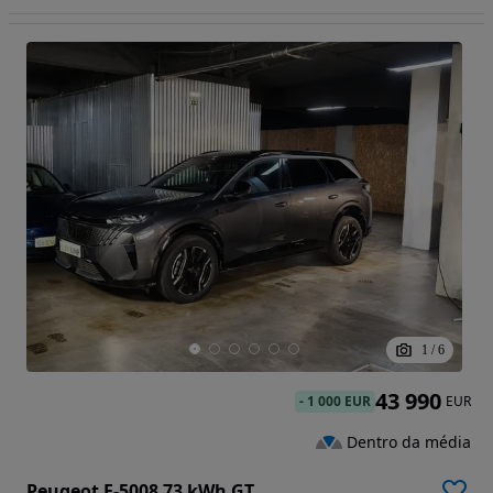
1
/
6
43 990
-
1 000 EUR
EUR
Dentro da média
Peugeot E-5008 73 kWh GT