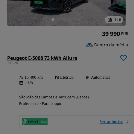
1
/
6
39 990
EUR
Dentro da média
Peugeot E-5008 73 kWh Allure
213 cv
15 400 km
Elétrico
Automática
2025
São João das Lampas e Terrugem (Lisboa)
Profissional • Para o topo
Ver anúncios