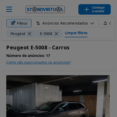
Começar
a vender
Anúncios Recomendados
Filtros
Guar
Limpar filtros
Peugeot
E-5008
Peugeot E-5008 - Carros
Número de anúncios:
17
Como são posicionados os anúncios?