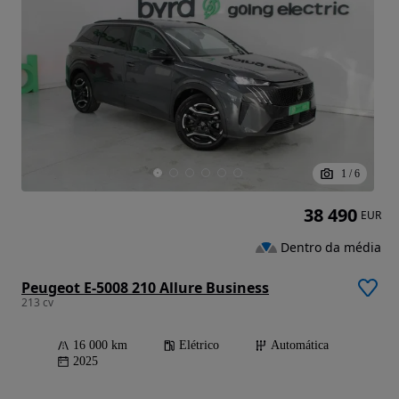
1
/
6
38 490
EUR
Dentro da média
Peugeot E-5008 210 Allure Business
213 cv
16 000 km
Elétrico
Automática
2025