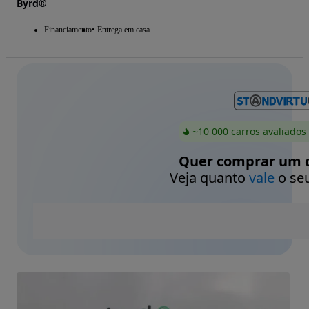
Byrd®
Financiamento
Entrega em casa
~10 000 carros avaliados
Quer comprar um c
Veja quanto
vale
o seu