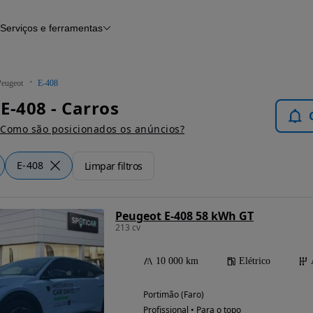
Serviços e ferramentas
Financiamento
Avaliar o meu carro
iamento
Serviço de check-up
Histórico do veículo
Peugeot
E-408
Notícias e artigos
E-408 - Carros
Como são posicionados os anúncios?
E-408
Limpar filtros
Peugeot E-408 58 kWh GT
213 cv
10 000 km
Elétrico
Portimão (Faro)
Profissional • Para o topo