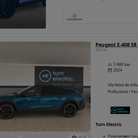
Peugeot E-408 58
213 cv
5 000 km
2024
Vila Nova de Anha
Profissional • Par
Turn Electric
Financiamento
Lav
1
/
5