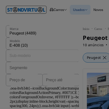
O nº 1
Carros
Usados
Novos
em
Carros
Carros
Comerciais
Todos os carros
Motos
Carros elétricos
Barcos
Carros com financ
Autocaravanas
Novos
Marca
Início
Carros
Pesados
Peugeot 
Modelo
10 anúncios
Peugeot