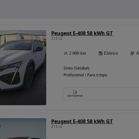
Peugeot E-408 58 kWh GT
213 cv
2 000 km
Elétrico
A
Sines (Setúbal)
Profissional • Para o topo
Peugeot E-408 58 kWh GT
213 cv