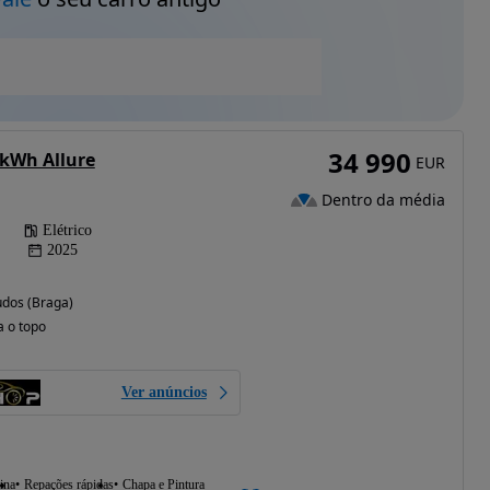
34 990
 kWh Allure
EUR
Dentro da média
Elétrico
2025
dos (Braga)
a o topo
Ver anúncios
ina
Repações rápidas
Chapa e Pintura