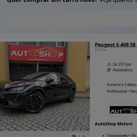
Peugeot E-408 58
213 cv
24 533 km
Automática
Esmeriz e Cabeçu
Profissional • Par
AutoShop Motors
Financiamento
Ofic
1
/
6