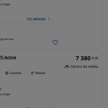
a o topo
Ver anúncios
ega em casa
7 380
Ti Active
EUR
Dentro da média
Gasolina
Manual
)
a o topo