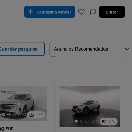
Começar a vender
Entrar
Guardar pesquisa
1
/
6
1
/
6
50
EUR