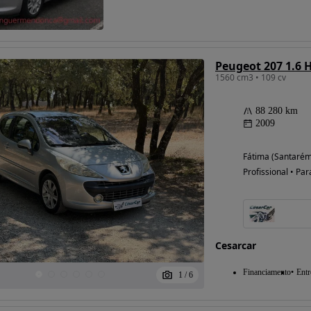
Possibilidade de
Peugeot 207 1.6 
financiamento
1560 cm3 • 109 cv
88 280 km
2009
Fátima (Santarém
Profissional • Par
Cesarcar
Financiamento
Entr
1
/
6