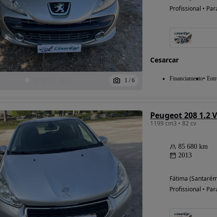
Profissional • Par
Cesarcar
Financiamento
Entr
1
/
6
Peugeot 208 1.2 V
1199 cm3 • 82 cv
85 680 km
2013
Fátima (Santarém
Profissional • Par