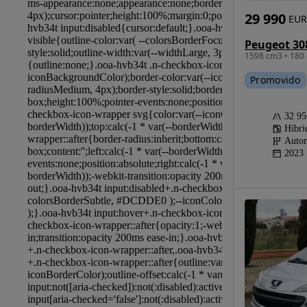
29 990
EUR
1598 cm3 • 180 
Promovido
32 9
Híbri
Autom
2023