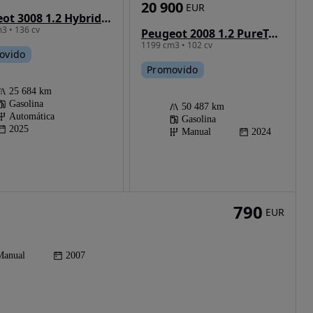
20 900
EUR
Peugeot 3008 1.2 Hybrid Allure e-DCS6
3 • 136 cv
Peugeot 2008 1.2 PureTech Active
1199 cm3 • 102 cv
ovido
Promovido
25 684 km
Gasolina
50 487 km
Automática
Gasolina
2025
Manual
2024
790
EUR
Manual
2007