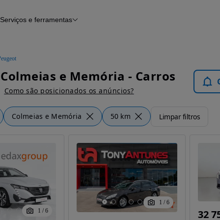
Serviços e ferramentas
Financiamento
Avaliar o meu carro
iamento
Serviço de check-up
Histórico do veículo
Peugeot
Notícias e artigos
Colmeias e Memória - Carros
Como são posicionados os anúncios?
Colmeias e Memória
50 km
Limpar filtros
1
/
6
1
/
6
32 7