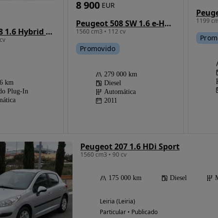
8 900
EUR
1199 cm
Peugeot 508 SW 1.6 e-HDi Allure CMP6
Peugeot 308 1.6 Hybrid Active e-EAT8
1560 cm3 • 112 cv
Prom
cv
Promovido
279 000 km
56 km
Diesel
do Plug-In
Automática
ática
2011
Peugeot 207 1.6 HDi Sport
1560 cm3 • 90 cv
175 000 km
Diesel
Leiria (Leiria)
Particular • Publicado