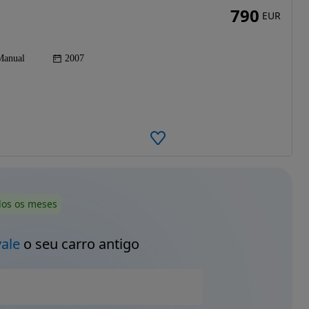
790
EUR
Manual
2007
dos os meses
vale
o seu carro antigo