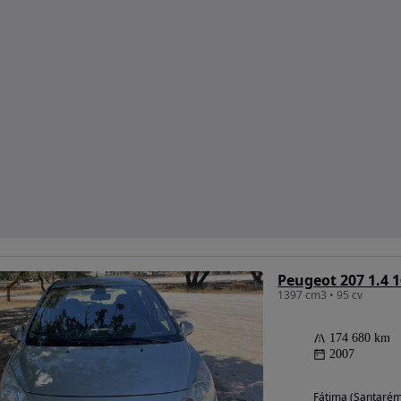
Peugeot 207 1.4 1
1397 cm3 • 95 cv
174 680 km
2007
Fátima (Santarém