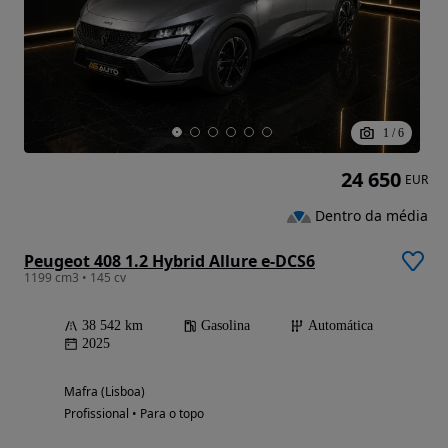
1
/
6
24 650
EUR
Dentro da média
Peugeot 408 1.2 Hybrid Allure e-DCS6
1199 cm3 • 145 cv
38 542 km
Gasolina
Automática
2025
Mafra (Lisboa)
Profissional • Para o topo