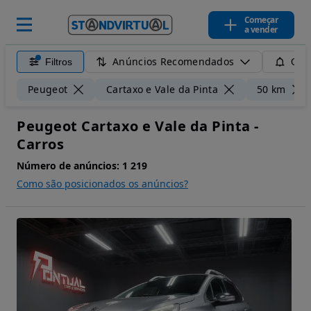
Começar
a vender
Anúncios Recomendados
Filtros
Guar
Peugeot
Cartaxo e Vale da Pinta
50 km
Peugeot Cartaxo e Vale da Pinta -
Carros
Número de anúncios:
1 219
Como são posicionados os anúncios?