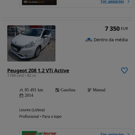
Ver anúncios
7 350
EUR
Dentro da média
Peugeot 208 1.2 VTi Active
1199 cm3 • 82 cv
85 491 km
Gasolina
Manual
2014
Loures (Lisboa)
Profissional • Para o topo
Ver anúncios