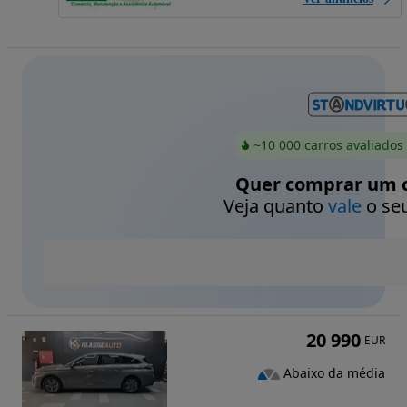
~10 000 carros avaliados
Quer comprar um c
Veja quanto
vale
o seu
20 990
EUR
Abaixo da média