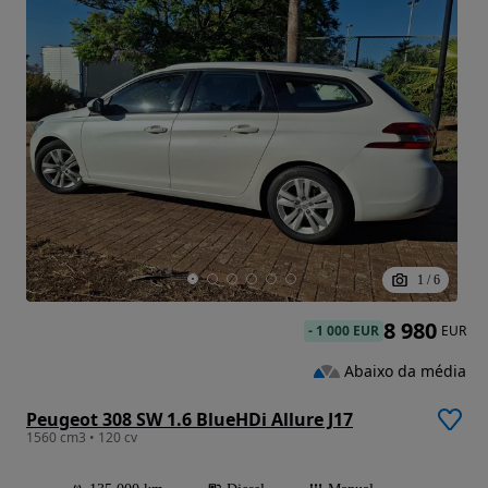
1
/
6
8 980
-
1 000 EUR
EUR
Abaixo da média
Peugeot 308 SW 1.6 BlueHDi Allure J17
1560 cm3 • 120 cv