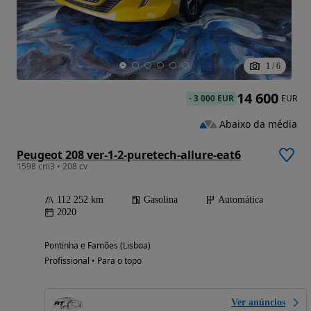
1
/
6
14 600
-
3 000 EUR
EUR
Abaixo da média
Peugeot 208 ver-1-2-puretech-allure-eat6
1598 cm3 • 208 cv
112 252 km
Gasolina
Automática
2020
Pontinha e Famões (Lisboa)
Profissional • Para o topo
Ver anúncios