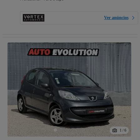
Ver anúncios
1
/
6