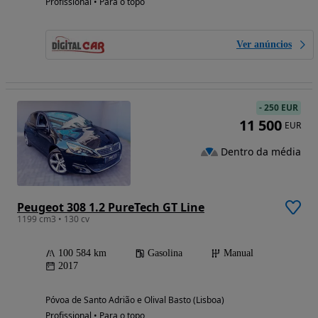
Profissional • Para o topo
Ver anúncios
-
250 EUR
11 500
EUR
Dentro da média
Peugeot 308 1.2 PureTech GT Line
1199 cm3 • 130 cv
100 584 km
Gasolina
Manual
2017
Póvoa de Santo Adrião e Olival Basto (Lisboa)
Profissional • Para o topo