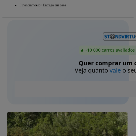
Financiamento
Entrega em casa
~10 000 carros avaliados
Quer comprar um c
Veja quanto
vale
o seu