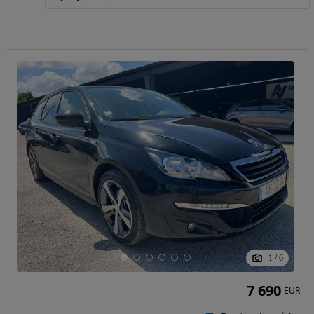
1
/
6
7 690
EUR