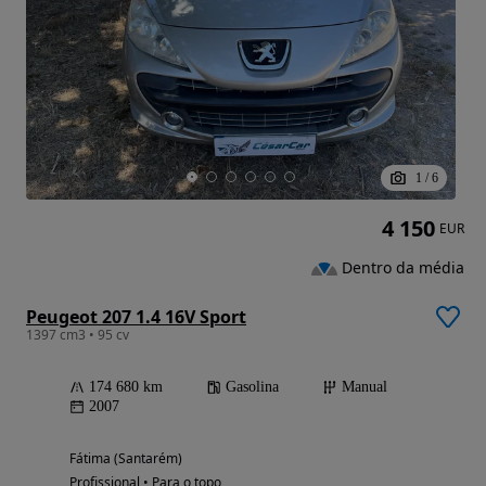
1
/
6
4 150
EUR
Dentro da média
Peugeot 207 1.4 16V Sport
1397 cm3 • 95 cv
174 680 km
Gasolina
Manual
2007
Fátima (Santarém)
Profissional • Para o topo