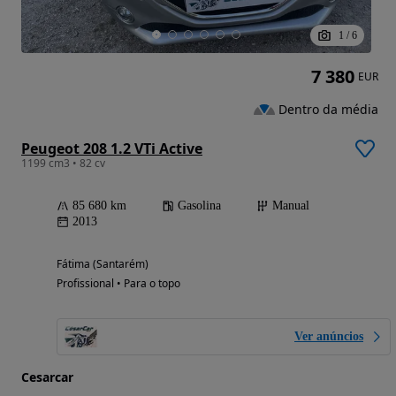
1
/
6
7 380
EUR
Dentro da média
Peugeot 208 1.2 VTi Active
1199 cm3 • 82 cv
85 680 km
Gasolina
Manual
2013
Fátima (Santarém)
Profissional • Para o topo
Ver anúncios
Cesarcar