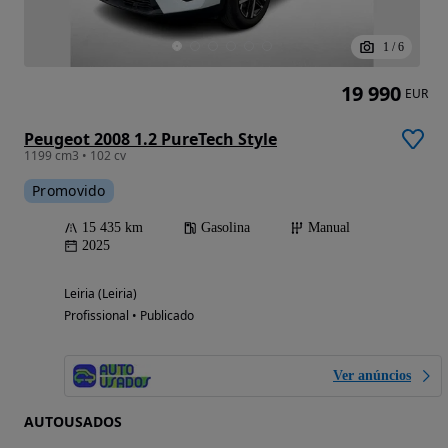
1
/
6
19 990
EUR
Peugeot 2008 1.2 PureTech Style
1199 cm3 • 102 cv
Promovido
15 435 km
Gasolina
Manual
2025
Leiria (Leiria)
Profissional • Publicado
Ver anúncios
AUTOUSADOS