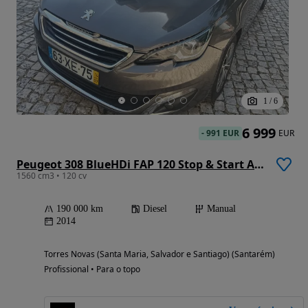
1
/
6
6 999
-
991 EUR
EUR
Peugeot 308 BlueHDi FAP 120 Stop & Start Allure
1560 cm3 • 120 cv
190 000 km
Diesel
Manual
2014
Torres Novas (Santa Maria, Salvador e Santiago) (Santarém)
Profissional • Para o topo