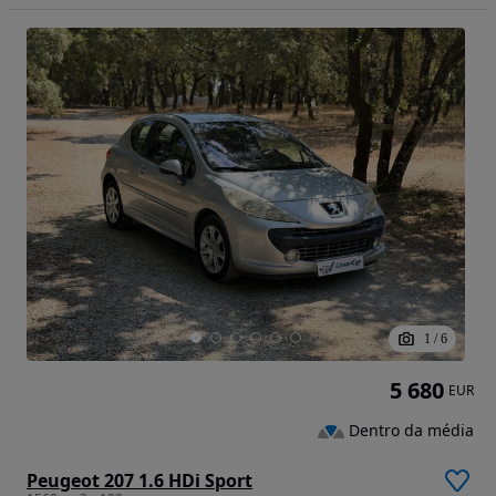
1
/
6
5 680
EUR
Dentro da média
Peugeot 207 1.6 HDi Sport