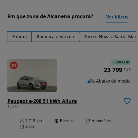
Em que zona de Alcanena procura?
Ver filtros
Fátima
Romeira e Várzea
Torres Novas (Santa Mari
-
500 EUR
23 799
EUR
Abaixo da média
Peugeot e-208 51 kWh Allure
156 cv
7 715 km
Elétrico
Automática
2025