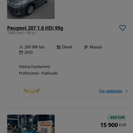
Peugeot 207 1.6 HDi 99g
1560 cm3 • 90 cv
200 900 km
Diesel
Manual
2010
Fátima (Santarém)
Profissional • Publicado
Ver anúncios
-
850 EUR
15 900
EUR