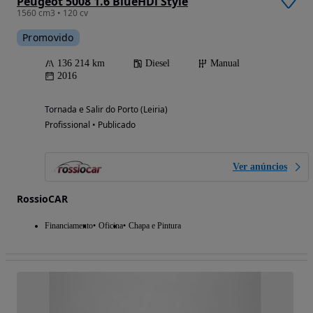
Peugeot 5008 1.6 BlueHDi Style
1560 cm3 • 120 cv
Promovido
136 214 km
Diesel
Manual
2016
Tornada e Salir do Porto (Leiria)
Profissional • Publicado
Ver anúncios
RossioCAR
Financiamento
Oficina
Chapa e Pintura