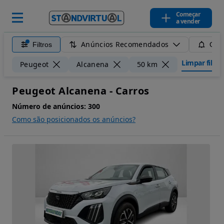
Começar
a vender
Anúncios Recomendados
Filtros
Guar
Limpar filtro
Peugeot
Alcanena
50 km
Peugeot Alcanena - Carros
Número de anúncios:
300
Como são posicionados os anúncios?