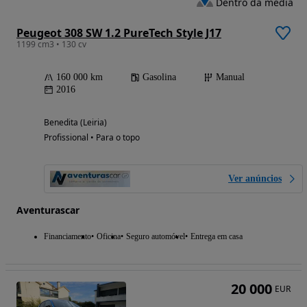
Dentro da média
Peugeot 308 SW 1.2 PureTech Style J17
1199 cm3 • 130 cv
160 000 km
Gasolina
Manual
2016
Benedita (Leiria)
Profissional • Para o topo
Ver anúncios
Aventurascar
Financiamento
Oficina
Seguro automóvel
Entrega em casa
20 000
EUR