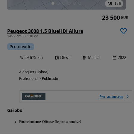
1
/
6
23 500
EUR
Peugeot 3008 1.5 BlueHDi Allure
1499 cm3 • 130 cv
Promovido
29 675 km
Diesel
Manual
2022
Alenquer (Lisboa)
Profissional • Publicado
Ver anúncios
Garbbo
Financiamento
Oficina
Seguro automóvel