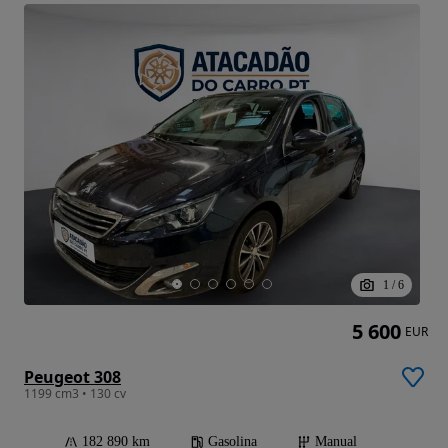
1
/
6
5 600
EUR
Peugeot 308
1199 cm3 • 130 cv
182 890 km
Gasolina
Manual