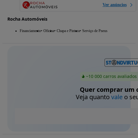
Ver anúncios
Rocha Automóveis
Financiamento
Oficina
Chapa e Pintura
Serviço de Pneus
~10 000 carros avaliados
Quer comprar um c
Veja quanto
vale
o seu