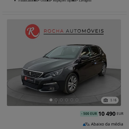
Financiamento
Oficina
Repações rápidas
Lavagem
1
/
6
10 490
-
500 EUR
EUR
Abaixo da média