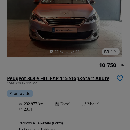
1
/
6
10 750
EUR
Peugeot 308 e-HDi FAP 115 Stop&Start Allure
1560 cm3 • 115 cv
Promovido
202 977 km
Diesel
Manual
2014
Pedroso e Seixezelo (Porto)
Profissional • Publicado