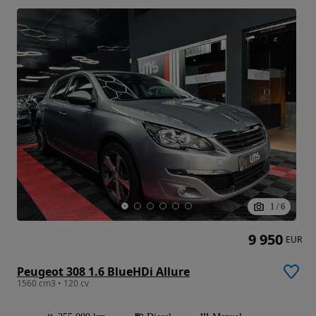
1
/
6
9 950
EUR
Peugeot 308 1.6 BlueHDi Allure
1560 cm3 • 120 cv