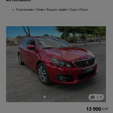
Financiamento
Oficina
Repações rápidas
Chapa e Pintura
1
/
6
13 900
EUR