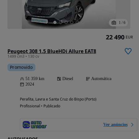
1
/
6
22 490
EUR
Peugeot 308 1.5 BlueHDi Allure EAT8
1499 cm3 • 130 cv
Promovido
51 359 km
Diesel
Automática
2024
Perafita, Lavra e Santa Cruz do Bispo (Porto)
Profissional • Publicado
Ver anúncios
AUTOUSADOS