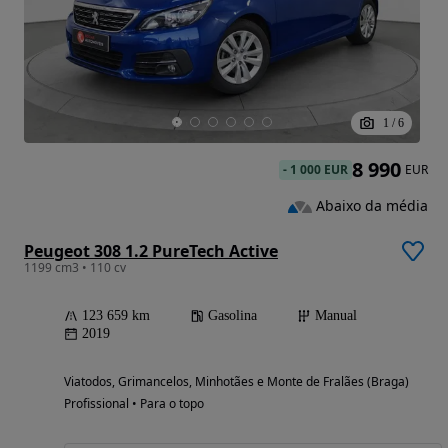
1
/
6
8 990
-
1 000 EUR
EUR
Abaixo da média
Peugeot 308 1.2 PureTech Active
1199 cm3 • 110 cv
123 659 km
Gasolina
Manual
2019
Viatodos, Grimancelos, Minhotães e Monte de Fralães (Braga)
Profissional • Para o topo