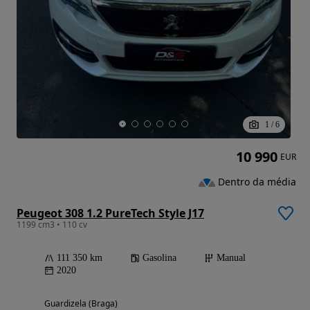
1
/
6
10 990
EUR
Dentro da média
Peugeot 308 1.2 PureTech Style J17
1199 cm3 • 110 cv
111 350 km
Gasolina
Manual
2020
Guardizela (Braga)