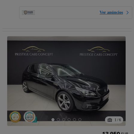
Ver anúncios
1
/
6
13 950
EUR