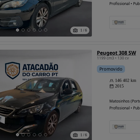
Profissional • Pub
Possibilidade de
1
/
6
financiamento
Peugeot 308 SW
1199 cm3 • 130 cv
Promovido
146 402 km
2015
Matosinhos (Port
Profissional • Pub
1
/
6