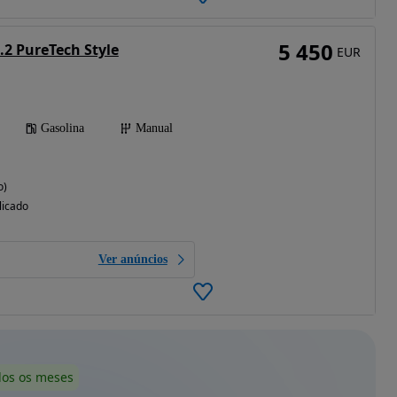
5 450
.2 PureTech Style
EUR
Gasolina
Manual
o)
licado
Ver anúncios
dos os meses