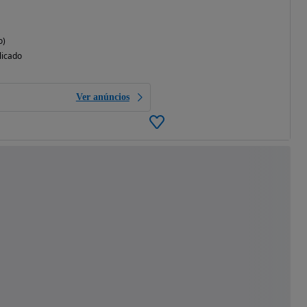
o)
licado
Ver anúncios