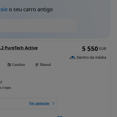
vale
o seu carro antigo
5 550
.2 PureTech Active
EUR
Dentro da média
Gasolina
Manual
o)
a o topo
Ver anúncios