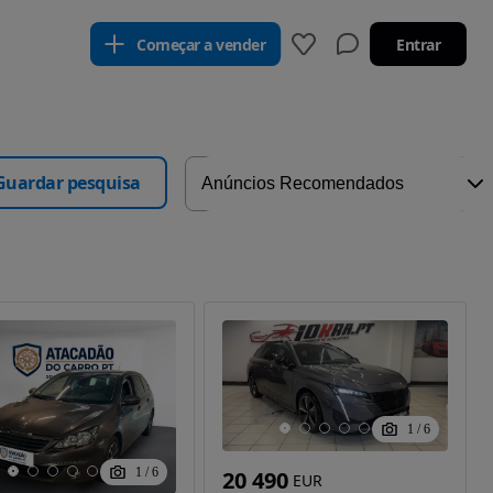
Começar a vender
Entrar
Guardar pesquisa
1
/
6
1
/
6
20 490
EUR