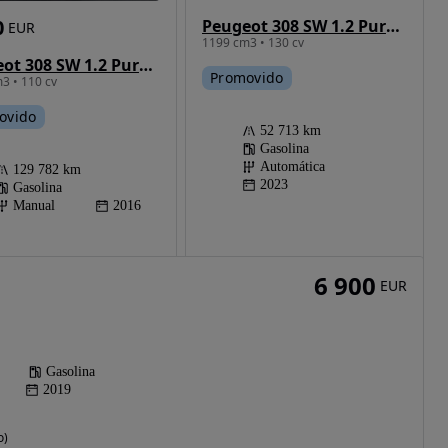
0
Peugeot 308 SW 1.2 PureTech GT EAT8
EUR
1199 cm3 • 130 cv
Peugeot 308 SW 1.2 PureTech Style
Promovido
3 • 110 cv
ovido
52 713 km
Gasolina
Automática
129 782 km
2023
Gasolina
Manual
2016
6 900
EUR
Gasolina
2019
o)