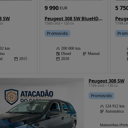
9 990
5 75
EUR
8 SW
Peugeot 308 SW BlueHDi 120 Stop & Start Active
cv
1560 cm3 • 120 cv
1199 cm
Promovido
Prom
402 km
200 000 km
ina
Diesel
Manual
al
2015
2018
Peugeot 308 SW
1199 cm3 • 130 cv
Promovido
124 912 km
Automática
Matosinhos (Port