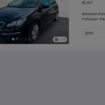
2017
Matosinhos (Port
Profissional • Pub
1
/
6