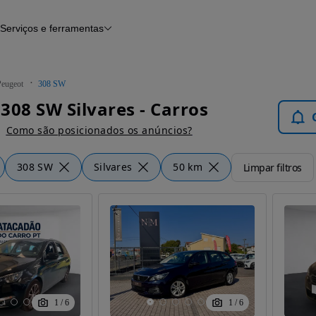
Serviços e ferramentas
Financiamento
Avaliar o meu carro
iamento
Serviço de check-up
Histórico do veículo
Peugeot
308 SW
Notícias e artigos
308 SW Silvares - Carros
Como são posicionados os anúncios?
308 SW
Silvares
50 km
Limpar filtros
1
/
6
1
/
6