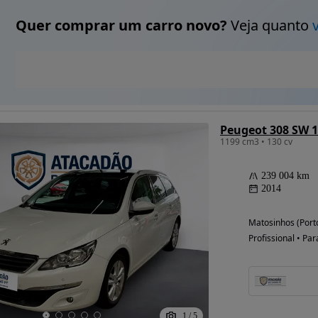
Quer comprar um carro novo?
Veja quanto
Peugeot 308 SW 1
1199 cm3 • 130 cv
239 004 km
2014
Matosinhos (Port
Profissional • Par
1
/
5