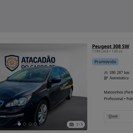
Peugeot 308 SW
1199 cm3 • 130 cv
Promovido
180 287 km
Automática
Matosinhos (Port
Profissional • Pub
1
/
5