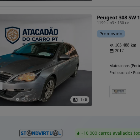
Peugeot 308 SW 1
1199 cm3 • 130 cv
Promovido
163 488 km
2017
Matosinhos (Port
Profissional • Pub
1
/
6
~10 000 carros avaliados to