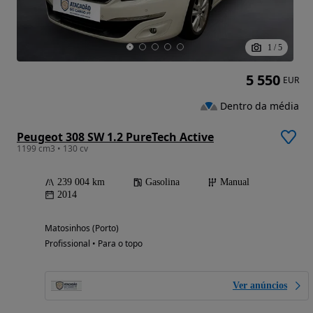
1
/
5
5 550
EUR
Dentro da média
Peugeot 308 SW 1.2 PureTech Active
1199 cm3 • 130 cv
239 004 km
Gasolina
Manual
2014
Matosinhos (Porto)
Profissional • Para o topo
Ver anúncios