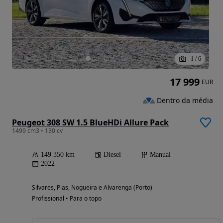
1
/
6
17 999
EUR
Dentro da média
Peugeot 308 SW 1.5 BlueHDi Allure Pack
1499 cm3 • 130 cv
149 350 km
Diesel
Manual
2022
Silvares, Pias, Nogueira e Alvarenga (Porto)
Profissional • Para o topo