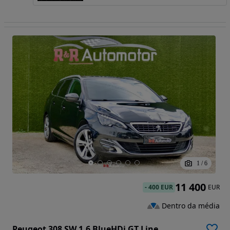
1
/
6
11 400
-
400 EUR
EUR
Dentro da média
Peugeot 308 SW 1.6 BlueHDi GT Line