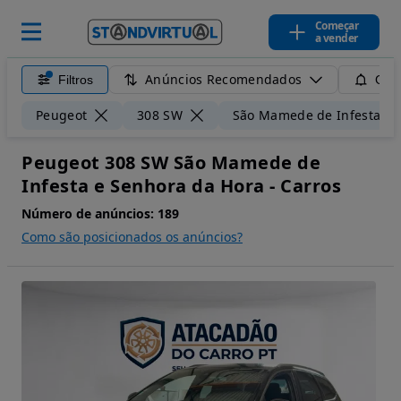
Começar
a vender
Anúncios Recomendados
Filtros
Guar
Peugeot
308 SW
São Mamede de Infesta e 
Peugeot 308 SW São Mamede de
Infesta e Senhora da Hora - Carros
Número de anúncios:
189
Como são posicionados os anúncios?