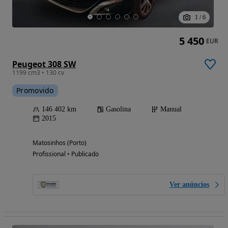
1
/
6
5 450
EUR
Peugeot 308 SW
1199 cm3 • 130 cv
Promovido
146 402 km
Gasolina
Manual
2015
Matosinhos (Porto)
Profissional • Publicado
Ver anúncios