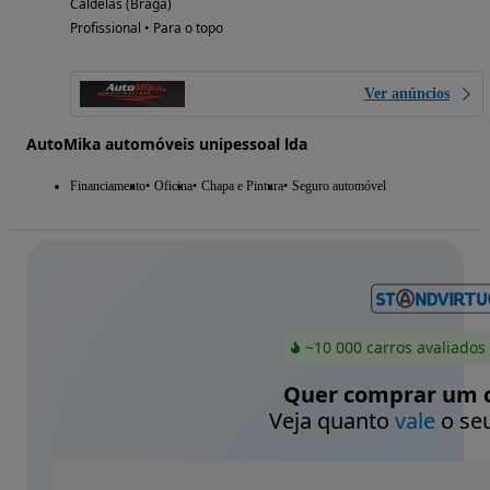
Caldelas (Braga)
Profissional • Para o topo
Ver anúncios
AutoMika automóveis unipessoal lda
Financiamento
Oficina
Chapa e Pintura
Seguro automóvel
~10 000 carros avaliados
Quer comprar um c
Veja quanto
vale
o seu