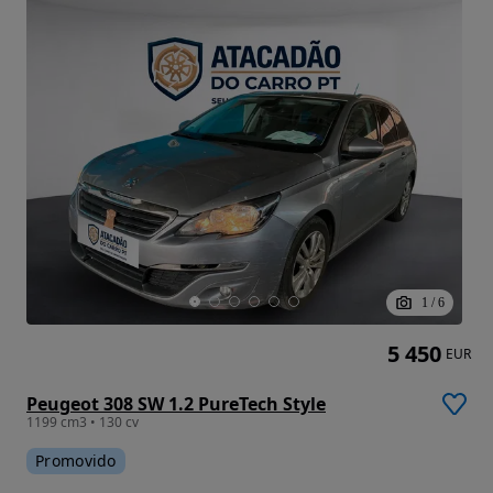
1
/
6
5 450
EUR
Peugeot 308 SW 1.2 PureTech Style
1199 cm3 • 130 cv
Promovido