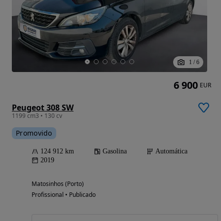
1
/
6
6 900
EUR
Peugeot 308 SW
1199 cm3 • 130 cv
Promovido
124 912 km
Gasolina
Automática
2019
Matosinhos (Porto)
Profissional • Publicado