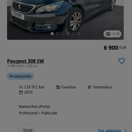
1
/
6
6 900
EUR
Peugeot 308 SW
1199 cm3 • 130 cv
Promovido
124 912 km
Gasolina
Automática
2019
Matosinhos (Porto)
Profissional • Publicado
Ver anúncios