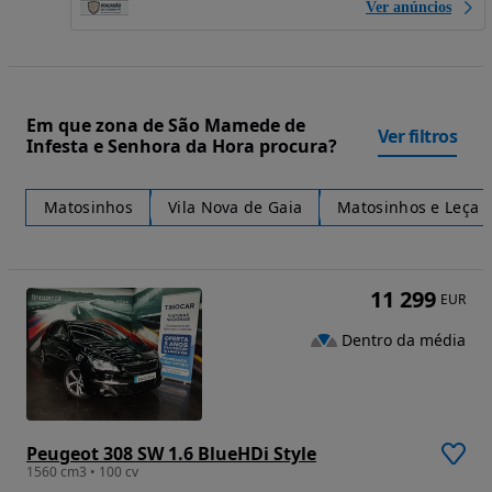
Ver anúncios
Em que zona de São Mamede de
Ver filtros
Infesta e Senhora da Hora procura?
Matosinhos
Vila Nova de Gaia
Matosinhos e Leça 
11 299
EUR
Dentro da média
Peugeot 308 SW 1.6 BlueHDi Style
1560 cm3 • 100 cv