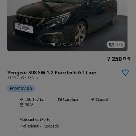
1
/
6
7 250
EUR
Peugeot 308 SW 1.2 PureTech GT Line
1199 cm3 • 130 cv
Promovido
190 157 km
Gasolina
Manual
2018
Matosinhos (Porto)
Profissional • Publicado