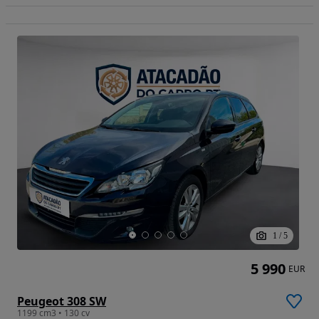
1
/
5
5 990
EUR
Peugeot 308 SW
1199 cm3 • 130 cv