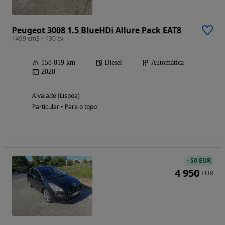
Peugeot 3008 1.5 BlueHDi Allure Pack EAT8
1499 cm3 • 130 cv
158 819 km
Diesel
Automática
2020
Alvalade (Lisboa)
Particular • Para o topo
-
50 EUR
4 950
EUR