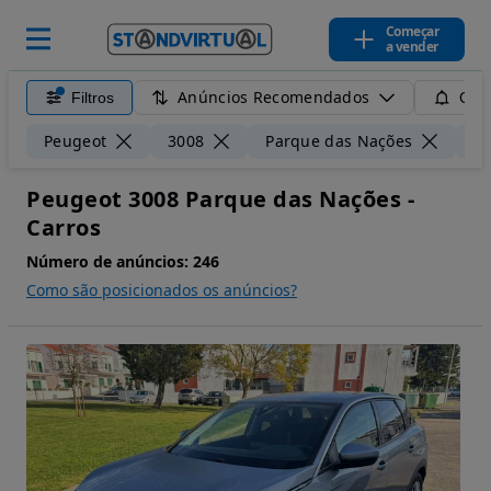
Começar
a vender
Anúncios Recomendados
Filtros
Guar
Peugeot
3008
Parque das Nações
5
Peugeot 3008 Parque das Nações -
Carros
Número de anúncios:
246
Como são posicionados os anúncios?