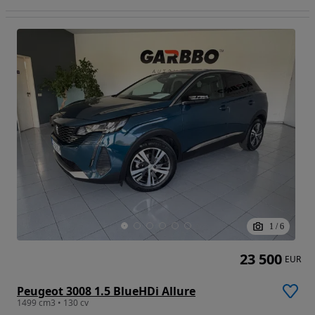
1
/
6
23 500
EUR
Peugeot 3008 1.5 BlueHDi Allure
1499 cm3 • 130 cv