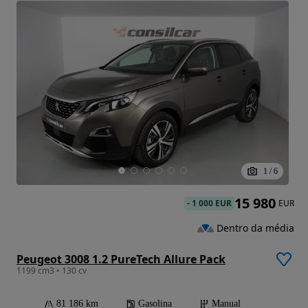
1
/
6
15 980
-
1 000 EUR
EUR
Dentro da média
Peugeot 3008 1.2 PureTech Allure Pack
1199 cm3 • 130 cv
81 186 km
Gasolina
Manual