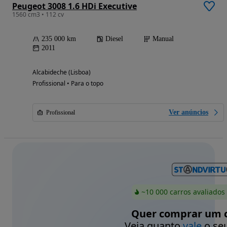
Peugeot 3008 1.6 HDi Executive
1560 cm3 • 112 cv
235 000 km
Diesel
Manual
2011
Alcabideche (Lisboa)
Profissional • Para o topo
Ver anúncios
Profissional
~10 000 carros avaliados
Quer comprar um c
Veja quanto
vale
o seu