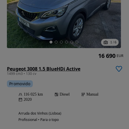
1
/
6
16 690
EUR
Peugeot 3008 1.5 BlueHDi Active
1499 cm3 • 130 cv
Promovido
116 025 km
Diesel
Manual
2020
Arruda dos Vinhos (Lisboa)
Profissional • Para o topo