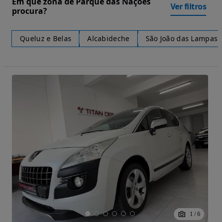
Em que zona de Parque das Nações
Ver filtros
procura?
Queluz e Belas
Alcabideche
São João das Lampas 
1
/
6