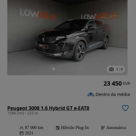
1
/
6
23 450
EUR
Dentro da média
Peugeot 3008 1.6 Hybrid GT e-EAT8
1598 cm3 • 225 cv
87 000 km
Híbrido Plug-In
Automática
2021