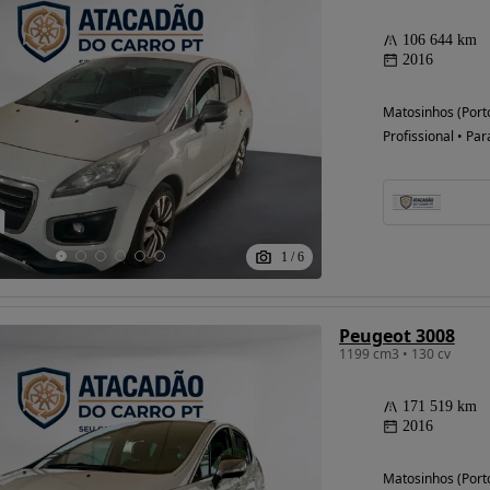
106 644 km
2016
Possibilidade de
Matosinhos (Port
financiamento
Profissional • Par
1
/
6
Peugeot 3008
1199 cm3 • 130 cv
171 519 km
2016
Matosinhos (Port