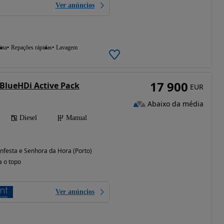
Ver anúncios
ina
Repações rápidas
Lavagem
17 900
 BlueHDi Active Pack
EUR
Abaixo da média
Diesel
Manual
festa e Senhora da Hora (Porto)
a o topo
Ver anúncios