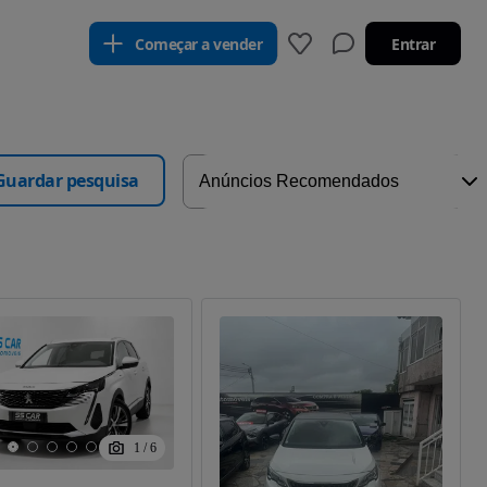
Começar a vender
Entrar
Guardar pesquisa
1
/
6