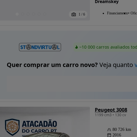
Dreamskey
Financiamento
Ofic
1
/
6
~10 000 carros avaliados to
Quer comprar um carro novo?
Veja quanto
Peugeot 3008
1199 cm3 • 130 cv
80 726 km
2016