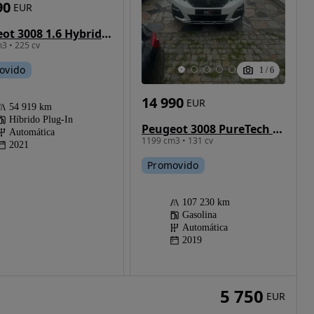
90
EUR
Peugeot 3008 1.6 Hybrid Allure Pack e-EAT8
3 • 225 cv
ovido
1
/
6
14 990
EUR
54 919 km
Híbrido Plug-In
Peugeot 3008 PureTech 130 Stop & Start GPF EAT8 Allure Pack
Automática
1199 cm3 • 131 cv
2021
Promovido
107 230 km
Gasolina
Automática
2019
5 750
EUR