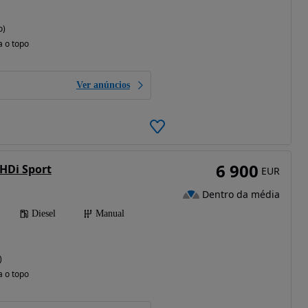
o)
a o topo
Ver anúncios
6 900
 HDi Sport
EUR
Dentro da média
Diesel
Manual
)
a o topo