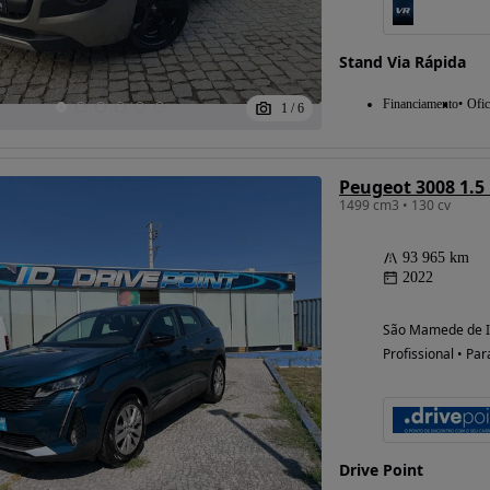
Stand Via Rápida
Financiamento
Ofic
1
/
6
Peugeot 3008 1.5
1499 cm3 • 130 cv
93 965 km
2022
São Mamede de In
Profissional • Par
Drive Point