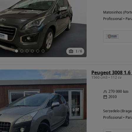
Matosinhos (Port
Profissional • Par
1
/
6
Peugeot 3008 1.6
1560 cm3 • 112 cv
270 000 km
2010
Serzedelo (Braga
Profissional • Par