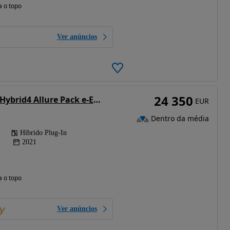
a o topo
Ver anúncios
24 350
Peugeot 3008 1.6 Hybrid4 Allure Pack e-EAT8
EUR
Dentro da média
Híbrido Plug-In
2021
a o topo
Ver anúncios