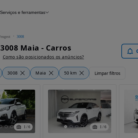
Serviços e ferramentas
Financiamento
Avaliar o meu carro
iamento
Serviço de check-up
Histórico do veículo
Peugeot
3008
Notícias e artigos
3008 Maia - Carros
Como são posicionados os anúncios?
3008
Maia
50 km
Limpar filtros
1
/
6
1
/
6