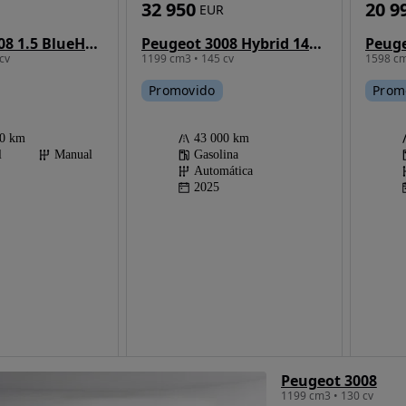
32 950
20 9
EUR
Peugeot 3008 1.5 BlueHDi Allure Pack
Peugeot 3008 Hybrid 145 e-DSC6 GT
cv
1199 cm3 • 145 cv
1598 cm
Promovido
Prom
00 km
43 000 km
l
Manual
Gasolina
Automática
2025
Peugeot 3008
1199 cm3 • 130 cv