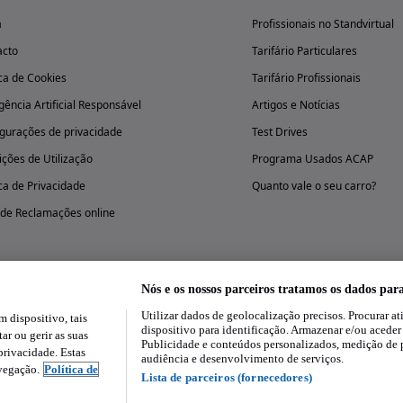
a
Profissionais no Standvirtual
acto
Tarifário Particulares
ica de Cookies
Tarifário Profissionais
igência Artificial Responsável
Artigos e Notícias
gurações de privacidade
Test Drives
ções de Utilização
Programa Usados ACAP
ica de Privacidade
Quanto vale o seu carro?
 de Reclamações online
Nós e os nossos parceiros tratamos os dados par
Utilizar dados de geolocalização precisos. Procurar at
dispositivo, tais
Experimenta a aplicação
dispositivo para identificação. Armazenar e/ou aceder
ar ou gerir as suas
Publicidade e conteúdos personalizados, medição de 
rivacidade. Estas
audiência e desenvolvimento de serviços.
avegação.
Política de
Lista de parceiros (fornecedores)