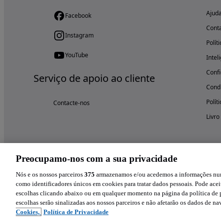
Ajud
Facebook
Cont
Instagram
Polít
YouTube
Intel
Confi
Serviço de apoio ao cliente
Condi
Polít
Contacte-nos
Livro
Preocupamo-nos com a sua privacidade
Nós e os nossos parceiros
375
armazenamos e/ou acedemos a informações num 
como identificadores únicos em cookies para tratar dados pessoais. Pode aceit
escolhas clicando abaixo ou em qualquer momento na página da política de p
escolhas serão sinalizadas aos nossos parceiros e não afetarão os dados de n
Cookies,
Política de Privacidade