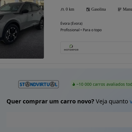
0 km
Gasolina
Manu
Évora (Évora)
Possibilidade de
Profissional • Para o topo
financiamento
~10 000 carros avaliados to
Quer comprar um carro novo?
Veja quanto