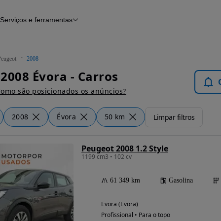
Serviços e ferramentas
Financiamento
Avaliar o meu carro
iamento
Serviço de check-up
Histórico do veículo
Peugeot
2008
Notícias e artigos
2008 Évora - Carros
omo são posicionados os anúncios?
2008
Évora
50 km
Limpar filtros
Peugeot 2008 1.2 Style
1199 cm3 • 102 cv
61 349 km
Gasolina
Évora (Évora)
Profissional • Para o topo