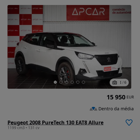
1
/
6
15 950
EUR
Dentro da média
Peugeot 2008 PureTech 130 EAT8 Allure
1199 cm3 • 131 cv