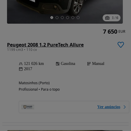
1
/
6
7 650
EUR
Peugeot 2008 1.2 PureTech Allure
1199 cm3 • 110 cv
121 026 km
Gasolina
Manual
2017
Matosinhos (Porto)
Profissional • Para o topo
Ver anúncios