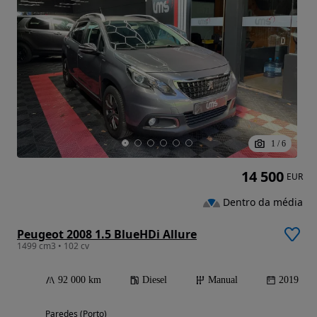
1
/
6
14 500
EUR
Dentro da média
Peugeot 2008 1.5 BlueHDi Allure
1499 cm3 • 102 cv
92 000 km
Diesel
Manual
2019
Paredes (Porto)