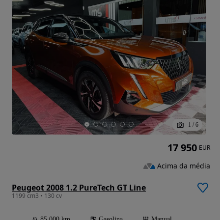
1
/
6
17 950
EUR
Acima da média
Peugeot 2008 1.2 PureTech GT Line
1199 cm3 • 130 cv
85 000 km
Gasolina
Manual