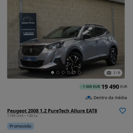
1
/
6
19 490
-
1 000 EUR
EUR
Dentro da média
Peugeot 2008 1.2 PureTech Allure EAT8
1199 cm3 • 130 cv
Promovido