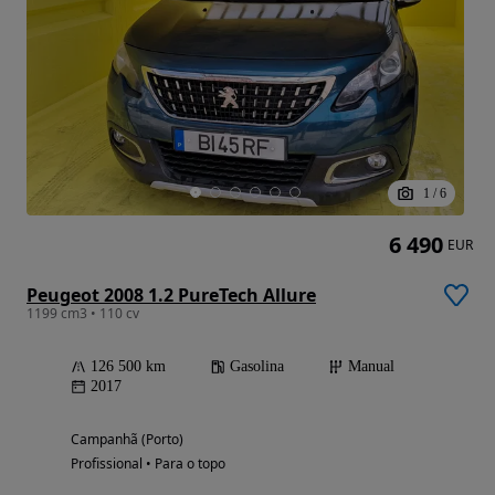
1
/
6
6 490
EUR
Peugeot 2008 1.2 PureTech Allure
1199 cm3 • 110 cv
126 500 km
Gasolina
Manual
2017
Campanhã (Porto)
Profissional • Para o topo