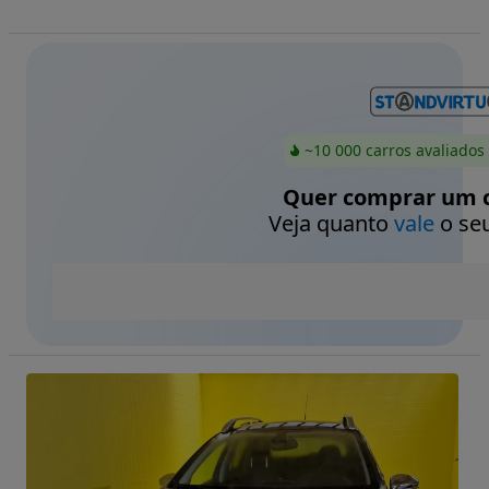
~10 000 carros avaliados
Quer comprar um c
Veja quanto
vale
o seu