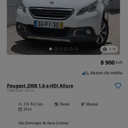
1
/
6
8 900
EUR
Abaixo da média
Peugeot 2008 1.6 e-HDi Allure
1560 cm3 • 92 cv
131 812 km
Diesel
Manual
2014
São Domingos de Rana (Lisboa)