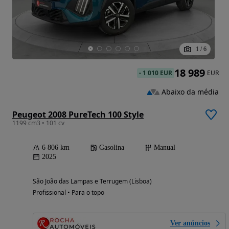
1
/
6
18 989
-
1 010 EUR
EUR
Abaixo da média
Peugeot 2008 PureTech 100 Style
1199 cm3 • 101 cv
6 806 km
Gasolina
Manual
2025
São João das Lampas e Terrugem (Lisboa)
Profissional • Para o topo
Ver anúncios