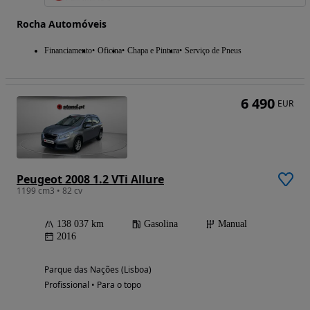
Rocha Automóveis
Financiamento
Oficina
Chapa e Pintura
Serviço de Pneus
6 490
EUR
Peugeot 2008 1.2 VTi Allure
1199 cm3 • 82 cv
138 037 km
Gasolina
Manual
2016
Parque das Nações (Lisboa)
Profissional • Para o topo