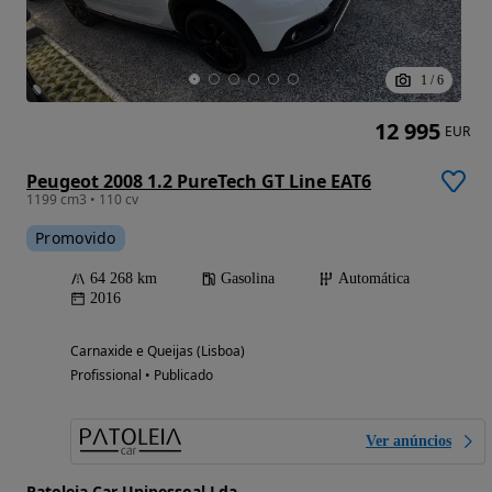
1
/
6
12 995
EUR
Peugeot 2008 1.2 PureTech GT Line EAT6
1199 cm3 • 110 cv
Promovido
64 268 km
Gasolina
Automática
2016
Carnaxide e Queijas (Lisboa)
Profissional • Publicado
Ver anúncios
Patoleia Car Unipessoal Lda