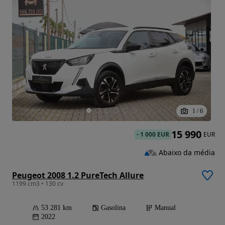
1
/
6
15 990
-
1 000 EUR
EUR
Abaixo da média
Peugeot 2008 1.2 PureTech Allure
1199 cm3 • 130 cv
53 281 km
Gasolina
Manual
2022