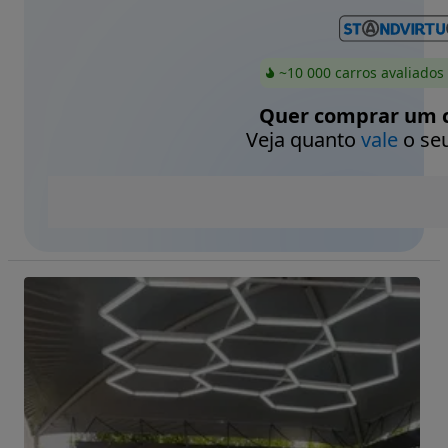
~10 000 carros avaliados
Quer comprar um c
Veja quanto
vale
o seu