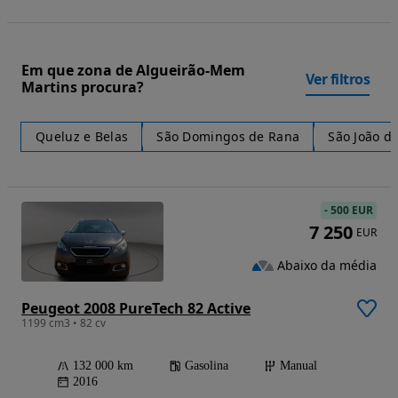
Em que zona de Algueirão-Mem
Ver filtros
Martins procura?
Queluz e Belas
São Domingos de Rana
São João d
-
500 EUR
7 250
EUR
Abaixo da média
Peugeot 2008 PureTech 82 Active
1199 cm3 • 82 cv
132 000 km
Gasolina
Manual
2016