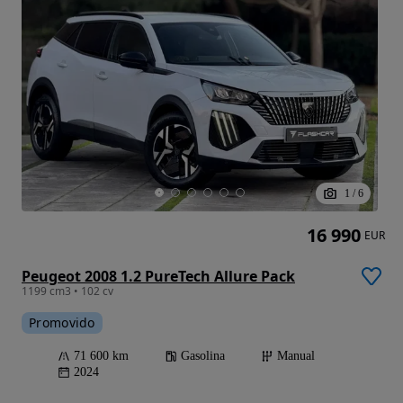
1
/
6
16 990
EUR
Peugeot 2008 1.2 PureTech Allure Pack
1199 cm3 • 102 cv
Promovido
71 600 km
Gasolina
Manual
2024