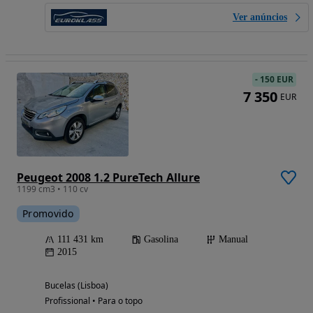
Ver anúncios
-
150 EUR
7 350
EUR
Peugeot 2008 1.2 PureTech Allure
1199 cm3 • 110 cv
Promovido
111 431 km
Gasolina
Manual
2015
Bucelas (Lisboa)
Profissional • Para o topo