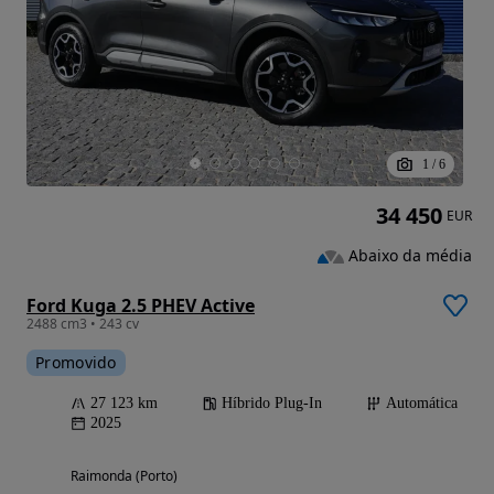
1
/
6
34 450
EUR
Abaixo da média
Ford Kuga 2.5 PHEV Active
2488 cm3 • 243 cv
Promovido
27 123 km
Híbrido Plug-In
Automática
2025
Raimonda (Porto)