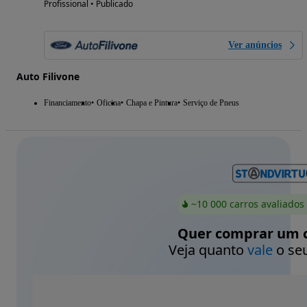
Profissional • Publicado
Ver anúncios
Auto Filivone
Financiamento
Oficina
Chapa e Pintura
Serviço de Pneus
~10 000 carros avaliados
Quer comprar um c
Veja quanto
vale
o seu