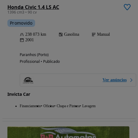
Honda Civic 1.4 LS AC
1396 cm3 • 90 cv
Promovido
238 073 km
Gasolina
Manual
2001
Paranhos (Porto)
Profissional • Publicado
Ver anúncios
Invicta Car
Financiamento
Oficina
Chapa e Pintura
Lavagem