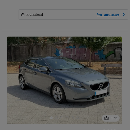
Ver anúncios
Profissional
1
/
6