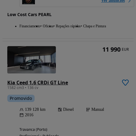
Ver anúncios
Low Cost Cars PEARL
Financiamento
Oficina
Repações rápidas
Chapa e Pintura
11 990
EUR
Kia Ceed 1.6 CRDi GT Line
1582 cm3 • 136 cv
Promovido
139 128 km
Diesel
Manual
2016
Travanca (Porto)