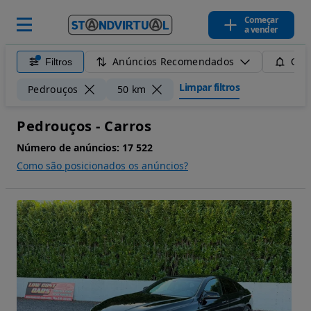
Começar
a vender
Anúncios Recomendados
Filtros
Guar
Limpar filtros
Pedrouços
50 km
Pedrouços - Carros
Número de anúncios:
17 522
Como são posicionados os anúncios?