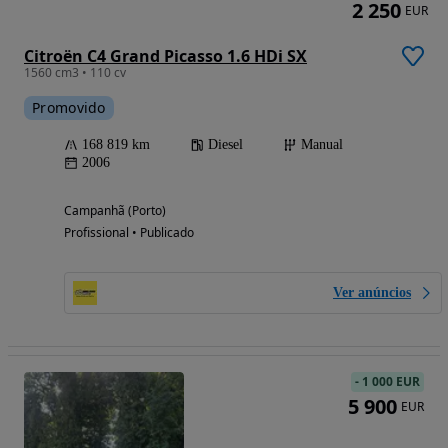
2 250
EUR
Citroën C4 Grand Picasso 1.6 HDi SX
1560 cm3 • 110 cv
Promovido
168 819 km
Diesel
Manual
2006
Campanhã (Porto)
Profissional • Publicado
Ver anúncios
-
1 000 EUR
5 900
EUR