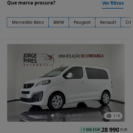
Que marca procura?
Ver filtros
Mercedes-Benz
BMW
Peugeot
Renault
Cit
1
/
6
28 990
-
1 000 EUR
EUR