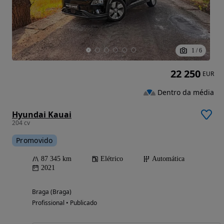
1
/
6
22 250
EUR
Dentro da média
Hyundai Kauai
204 cv
Promovido
87 345 km
Elétrico
Automática
2021
Braga (Braga)
Profissional • Publicado