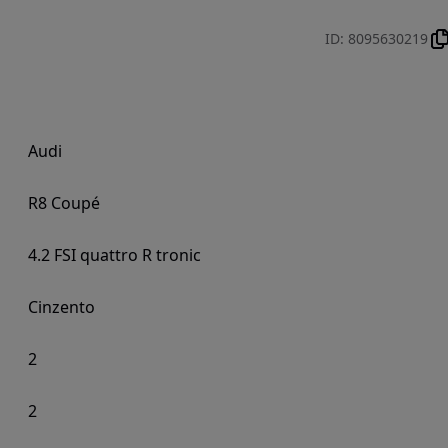
ID
:
8095630219
Audi
R8 Coupé
4.2 FSI quattro R tronic
Cinzento
2
2