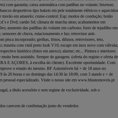
to) com garantia; caixa automática com patilhas no volante; bixenon; 
 bancos desportivos tipo bakets em pele totalmente elétricos e aquecidos;
de travão em amarelo; cruise-control; Esp; modos de condução; botão 
cd´s e Dvd; cartão Sd; câmara de marcha atras; acabamentos em 
ões; aumento das patilhas do volante em carbono; forro de tejadilho em 
sensores de chuva, estacionamento e luz; retrovisor anti-
 pisca incorporado; grelhas, frisos, difusor, retrovisores, teto, 
co; traseira com vinil preto look V10; escape em inox novo com válvula; 
espectivo histórico (fotos em anexo); alarme; etc... Pintura e interiores 
muito bem assistido. Sempre de garagem. (oferta do registo e oferta de 
E AÇORES, à escolha do cliente). Excelente oportunidade. Com 
comprove o estado do mesmo. BF Automóveis há + de 18 anos no 
 às 20 horas e ao domingo das 14:30 às 18:00, com 3 stands e + de 
m pessoal especializado. Visite o nosso site em www.bfautomoveis.pt
gal, a título acessório e sem regime de exclusividade, sob o 
dados carecem de confirmação junto do vendedor.