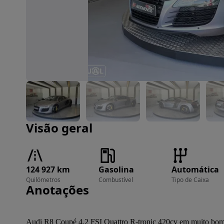
Imagem 1 de 54
Visão geral
124 927 km
Gasolina
Automática
Quilómetros
Combustível
Tipo de Caixa
Anotações
Audi R8 Coupé 4.2 FSI Quattro R-tronic 420cv em muito bom e