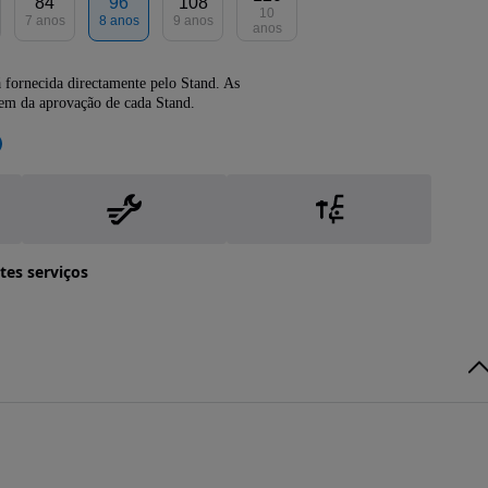
84
96
108
10
7 anos
8 anos
9 anos
anos
 fornecida directamente pelo Stand. As
dem da aprovação de cada Stand.
tes serviços