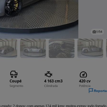
1
/
54
Coupé
4 163 cm3
420 cv
Segmento
Cilindrada
Potência
Reporta
stado; 2 donos; com apenas 124 mil kms; muitos extras: todo forrado 