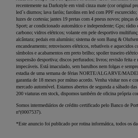
recentemente na Darkstyle em vinil cinza mate (cor original pre
led´s diurnos; lava faróis; farolins em led com PPF escurecido;
luzes de cortesia; jantes 19 pretas com 4 pneus novos; pinças 
Sport; ar condicionado automático e independente; Gps; rádio 
carbono; vidros elétricos; volante em pele desportivo multifunç
alcântara; pedais em alumínio; sistema de som Bang & Olufsen; 
encandeamento; retrovisores elétricos, rebatíveis e aquecidos com
símbolos e acabamentos em preto brilho; spoiler traseiro elétri
suspensão desportiva; discos perfurados; livros; revisão feita e r
impecáveis. Está imaculado, sem barulhos nem folgas e sempre 
estadia de uma semana de férias NORTE/ALGARVE/MADEIRA 
garantia de 18 meses por mútuo acordo. Venha visitar nos e 
mercado automóvel. Estamos abertos de segunda a sábado das 9
200 viaturas em stock, dispomos também de oficina própria co
Somos intermediários de crédito certificado pelo Banco de Portu
nº(0007537).
*Este anuncio foi publicado por rotina informática, todos os 