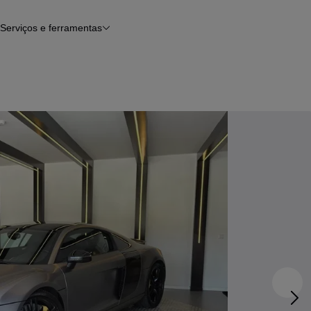
Serviços e ferramentas
Financiamento
Avaliar o meu carro
iamento
Serviço de check-up
Histórico do veículo
Notícias e artigos