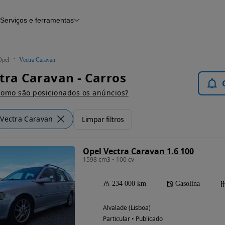
Serviços e ferramentas
Financiamento
Avaliar o meu carro
iamento
Serviço de check-up
Histórico do veículo
Opel
Vectra Caravan
Notícias e artigos
tra Caravan - Carros
omo são posicionados os anúncios?
Vectra Caravan
Limpar filtros
Opel Vectra Caravan 1.6 100
1598 cm3 • 100 cv
234 000 km
Gasolina
Alvalade (Lisboa)
Particular • Publicado