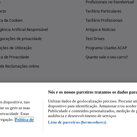
a
Profissionais no Standvirtual
acto
Tarifário Particulares
ica de Cookies
Tarifário Profissionais
igência Artificial Responsável
Artigos e Notícias
gurações de privacidade
Test Drives
ções de Utilização
Programa Usados ACAP
ica de Privacidade
Quanto vale o seu carro?
 de Reclamações online
Nós e os nossos parceiros tratamos os dados par
Utilizar dados de geolocalização precisos. Procurar at
dispositivo, tais
Experimenta a aplicação
dispositivo para identificação. Armazenar e/ou aceder
ar ou gerir as suas
Publicidade e conteúdos personalizados, medição de 
rivacidade. Estas
audiência e desenvolvimento de serviços.
avegação.
Política de
Lista de parceiros (fornecedores)