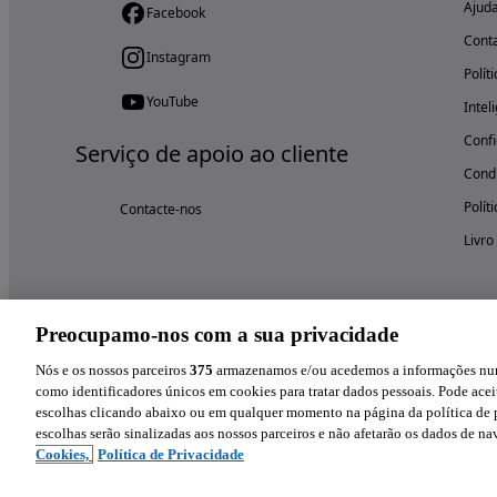
Ajud
Facebook
Cont
Instagram
Polít
YouTube
Intel
Confi
Serviço de apoio ao cliente
Condi
Polít
Contacte-nos
Livro
Preocupamo-nos com a sua privacidade
Nós e os nossos parceiros
375
armazenamos e/ou acedemos a informações num 
como identificadores únicos em cookies para tratar dados pessoais. Pode aceit
escolhas clicando abaixo ou em qualquer momento na página da política de p
escolhas serão sinalizadas aos nossos parceiros e não afetarão os dados de n
Cookies,
Política de Privacidade