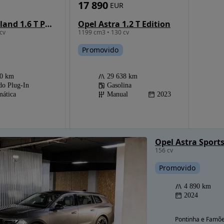
17 890
EUR
Opel Grandland 1.6 T PHEV GSe
Opel Astra 1.2 T Edition
cv
1199 cm3 • 130 cv
Promovido
90 km
29 638 km
do Plug-In
Gasolina
ática
Manual
2023
Opel Astra Sport
156 cv
Promovido
4 890 km
2024
Pontinha e Famõe