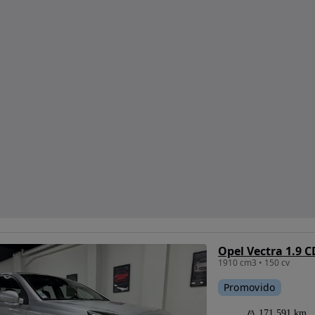
Opel Vectra 1.9 C
1910 cm3 • 150 cv
Promovido
171 591 km