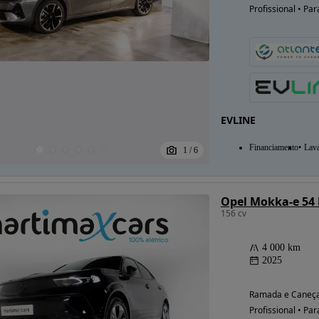
Profissional • Par
Possibilidade de
financiamento
EVLINE
Financiamento
Lav
1
/
6
Opel Mokka-e 54
156 cv
4 000 km
2025
Ramada e Caneça
Profissional • Par