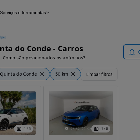
Serviços e ferramentas
Financiamento
Avaliar o meu carro
iamento
Serviço de check-up
Histórico do veículo
Opel
Notícias e artigos
nta do Conde - Carros
Como são posicionados os anúncios?
Quinta do Conde
50 km
Limpar filtros
1
/
6
1
/
6