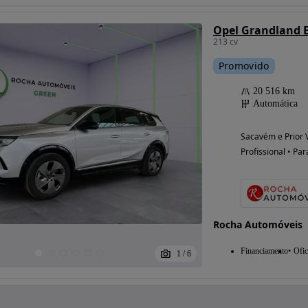
Opel Grandland E
213 cv
Promovido
20 516 km
Automática
Sacavém e Prior V
Profissional • Par
Rocha Automóveis
Financiamento
Ofic
1
/
6