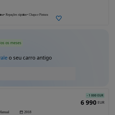
ina
Repações rápidas
Chapa e Pintura
dos os meses
vale
o seu carro antigo
-
1 000 EUR
6 990
EUR
Manual
2018