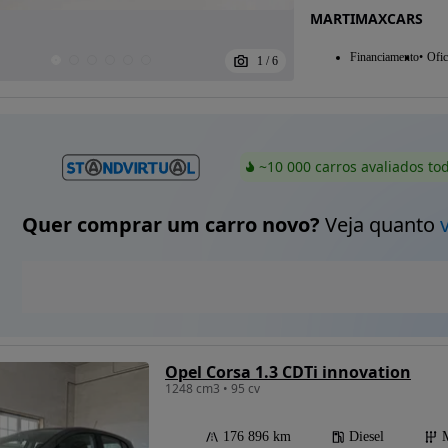
MARTIMAXCARS
Financiamento
Ofic
1
/
6
~10 000 carros avaliados to
Quer comprar um carro novo?
Veja quanto
Opel Corsa 1.3 CDTi innovation
1248 cm3 • 95 cv
176 896 km
Diesel