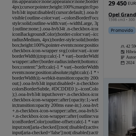
29 450
EUR
1598 cm3 • 300 
Promovido
42 5
Híbri
Autom
2024