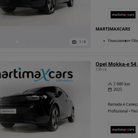
MARTIMAXCARS
Financiamento
Ofic
1
/
6
Opel Mokka-e 54
156 cv
2 000 km
2025
Ramada e Caneça
Profissional • Par