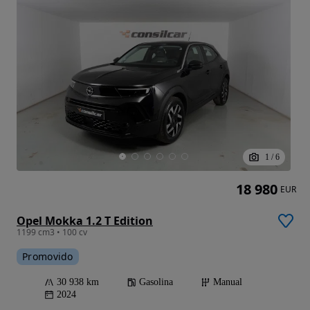
1
/
6
18 980
EUR
Opel Mokka 1.2 T Edition
1199 cm3 • 100 cv
Promovido
30 938 km
Gasolina
Manual
2024