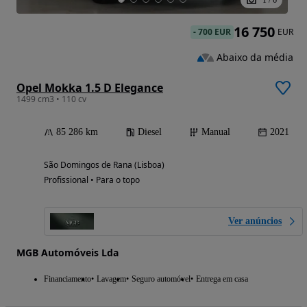
1
/
6
16 750
-
700 EUR
EUR
Abaixo da média
Opel Mokka 1.5 D Elegance
1499 cm3 • 110 cv
85 286 km
Diesel
Manual
2021
São Domingos de Rana (Lisboa)
Profissional • Para o topo
Ver anúncios
MGB Automóveis Lda
Financiamento
Lavagem
Seguro automóvel
Entrega em casa