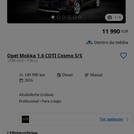
1
/
6
11 990
EUR
Dentro da média
Opel Mokka 1.6 CDTI Cosmo S/S
1598 cm3 • 136 cv
149 990 km
Diesel
Manual
2016
Alcabideche (Lisboa)
Profissional • Para o topo
Ver anúncios
LFPrimusDrive