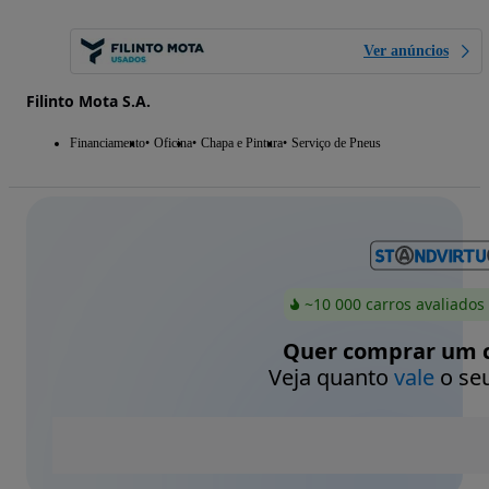
Ver anúncios
Filinto Mota S.A.
Financiamento
Oficina
Chapa e Pintura
Serviço de Pneus
~10 000 carros avaliados
Quer comprar um c
Veja quanto
vale
o seu