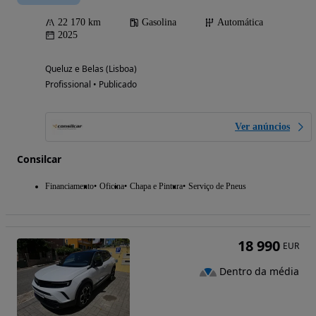
22 170 km
Gasolina
Automática
2025
Queluz e Belas (Lisboa)
Profissional • Publicado
Ver anúncios
Consilcar
Financiamento
Oficina
Chapa e Pintura
Serviço de Pneus
18 990
EUR
Dentro da média