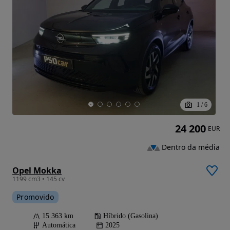
1
/
6
24 200
EUR
Dentro da média
Opel Mokka
1199 cm3 • 145 cv
Promovido
15 363 km
Híbrido (Gasolina)
Automática
2025