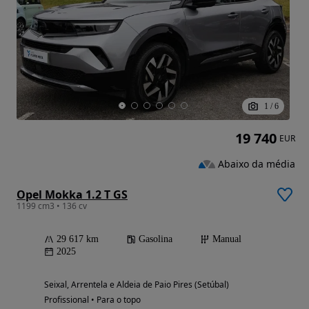
1
/
6
19 740
EUR
Abaixo da média
Opel Mokka 1.2 T GS
1199 cm3 • 136 cv
29 617 km
Gasolina
Manual
2025
Seixal, Arrentela e Aldeia de Paio Pires (Setúbal)
Profissional • Para o topo