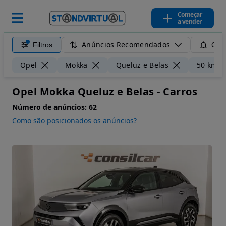
Começar
a vender
Anúncios Recomendados
Filtros
Guar
Opel
Mokka
Queluz e Belas
50 km
Opel Mokka Queluz e Belas - Carros
Número de anúncios:
62
Como são posicionados os anúncios?