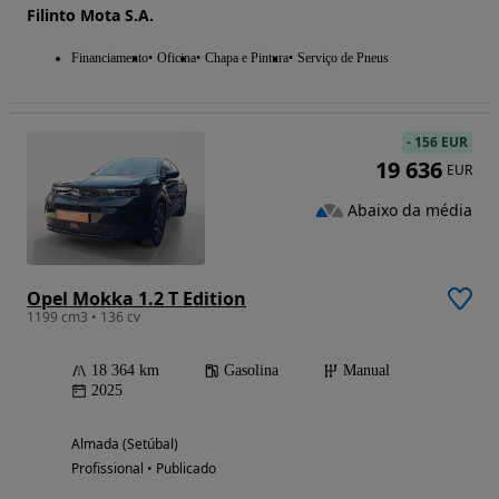
Filinto Mota S.A.
Financiamento
Oficina
Chapa e Pintura
Serviço de Pneus
-
156 EUR
19 636
EUR
Abaixo da média
Opel Mokka 1.2 T Edition
1199 cm3 • 136 cv
18 364 km
Gasolina
Manual
2025
Almada (Setúbal)
Profissional • Publicado