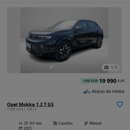
1
/
6
19 990
-
500 EUR
EUR
Abaixo da média
Opel Mokka 1.2 T GS
1199 cm3 • 136 cv
29 161 km
Gasolina
Manual
2025