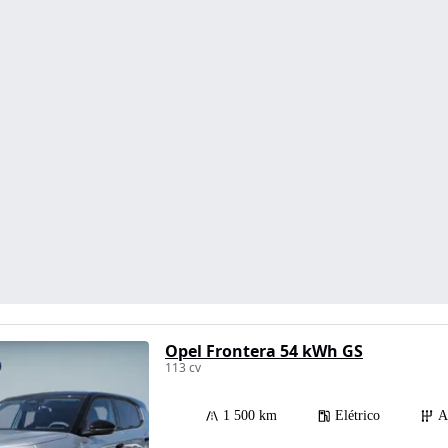
Opel Frontera 54 kWh GS
113 cv
1 500 km
Elétrico
A