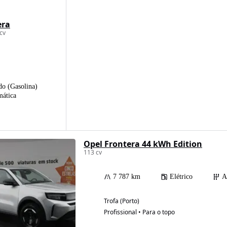
era
cv
do (Gasolina)
ática
Opel Frontera 44 kWh Edition
113 cv
7 787 km
Elétrico
A
Trofa (Porto)
Profissional • Para o topo