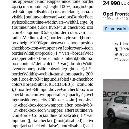
24 990
EUR
Opel Front
1199 cm3 • 110 
Promovido
1 km
Híbri
Autom
2026