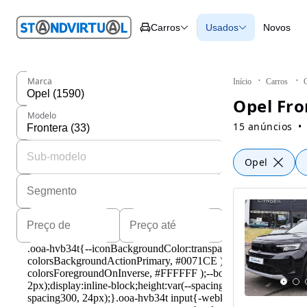
O nº 1
Carros
Usados
Novos
em
Carros
Carros
Comerciais
Todos os carros
Motos
Carros elétricos
Barcos
Carros com financ
Autocaravanas
Novos
Marca
Início
Carros
Pesados
Opel Fro
Modelo
15 anúncios
Opel