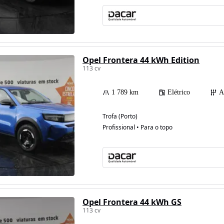
Possibilidade de
financiamento
Opel Frontera 44 kWh Edition
113 cv
1 789 km
Elétrico
A
Trofa (Porto)
Profissional • Para o topo
Opel Frontera 44 kWh GS
113 cv