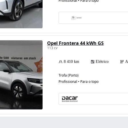
Profissional • Para o topo
Opel Frontera 44 kWh GS
113 cv
8 410 km
Elétrico
A
Trofa (Porto)
Profissional • Para o topo