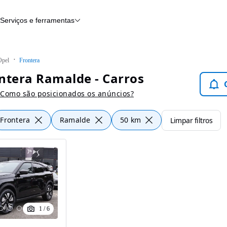
Serviços e ferramentas
Financiamento
Avaliar o meu carro
iamento
Serviço de check-up
Histórico do veículo
Opel
Frontera
Notícias e artigos
ntera Ramalde - Carros
Como são posicionados os anúncios?
Frontera
Ramalde
50 km
Limpar filtros
1
/
6