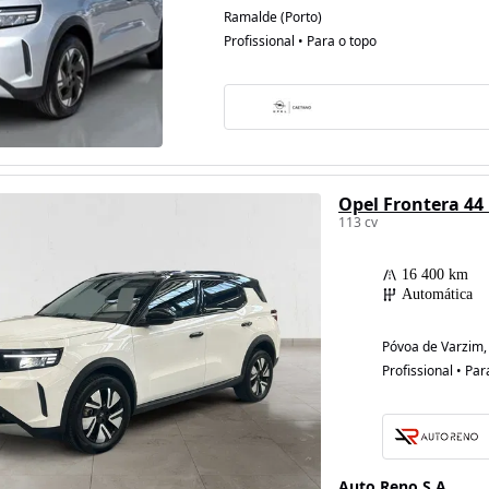
Ramalde (Porto)
Profissional • Para o topo
Opel Frontera 44
113 cv
16 400 km
Automática
Póvoa de Varzim, 
Profissional • Par
Auto Reno S.A