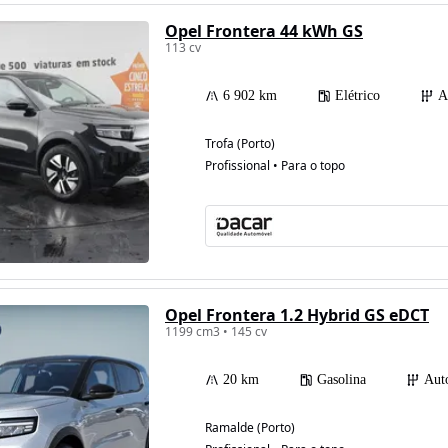
Opel Frontera 44 kWh GS
113 cv
6 902 km
Elétrico
A
Trofa (Porto)
Profissional • Para o topo
Opel Frontera 1.2 Hybrid GS eDCT
1199 cm3 • 145 cv
20 km
Gasolina
Aut
Ramalde (Porto)