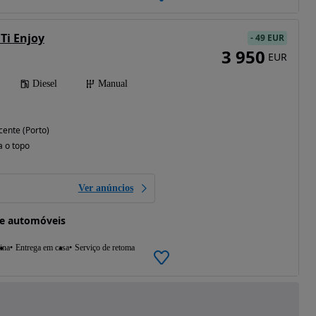
Ti Enjoy
-
49 EUR
3 950
EUR
Diesel
Manual
cente (Porto)
a o topo
Ver anúncios
de automóveis
ina
Entrega em casa
Serviço de retoma