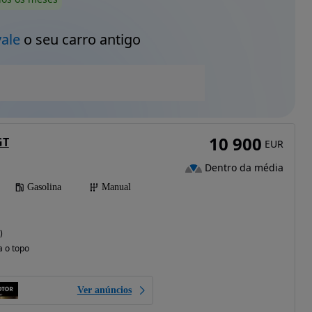
vale
o seu carro antigo
10 900
GT
EUR
Dentro da média
Gasolina
Manual
)
a o topo
Ver anúncios