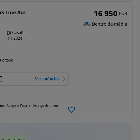
16 950
GS Line Aut.
EUR
Dentro da média
Gasolina
2024
a o topo
Ver anúncios
ina
Chapa e Pintura
Serviço de Pneus
dos os meses