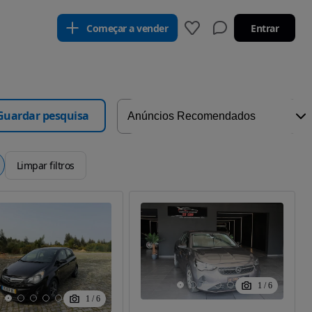
Começar a vender
Entrar
Guardar pesquisa
Limpar filtros
1
/
6
1
/
6