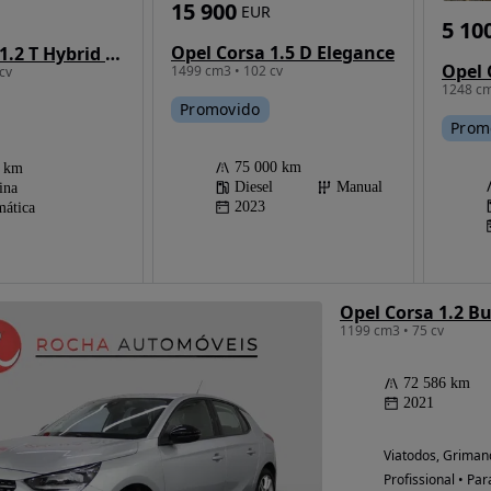
15 900
EUR
5 10
Opel Corsa 1.5 D Elegance
Opel Corsa 1.2 T Hybrid GS eDCT
Opel 
1499 cm3 • 102 cv
cv
1248 cm
Promovido
Prom
75 000 km
3 km
Diesel
Manual
ina
2023
ática
Opel Corsa 1.2 Bu
1199 cm3 • 75 cv
72 586 km
2021
Viatodos, Griman
Profissional • Par