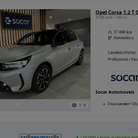
Opel Corsa 1.2 T 
1199 cm3 • 100 cv
37 000 km
Automática
Canidelo (Porto)
Profissional • Par
Socar Automoveis
Financiamento
Ofic
1
/
6
~10 000 carros avaliados to