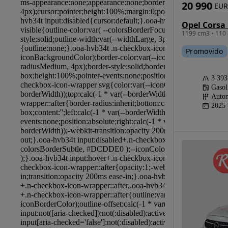
20 990
EUR
1199 cm3 • 110 
Promovido
3 39
Gasol
Autom
2025