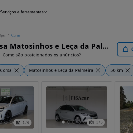
Serviços e ferramentas
Financiamento
Avaliar o meu carro
iamento
Serviço de check-up
Histórico do veículo
Opel
Corsa
Notícias e artigos
Opel Corsa Matosinhos e Leça da Palmeira - Carros
Como são posicionados os anúncios?
Corsa
Matosinhos e Leça da Palmeira
50 km
1
/
6
1
/
6