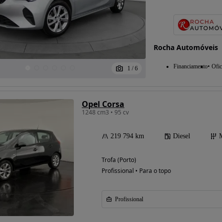
Possibilidade de
Rocha Automóveis
financiamento
Financiamento
Ofic
1
/
6
Opel Corsa
1248 cm3 • 95 cv
219 794 km
Diesel
Trofa (Porto)
Profissional • Para o topo
Profissional