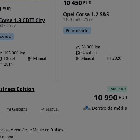
10 450
EUR
0
EUR
Opel Corsa 1.2 S&S
Corsa 1.3 CDTI City
1199 cm3 • 75 cv
3 • 95 cv
Promovido
ovido
58 000 km
Gasolina
195 000 km
Manual
2020
Diesel
Manual
2014
siness Edition
-
500 EUR
10 990
EUR
Dentro da média
Gasolina
Manual
celos, Minhotães e Monte de Fralães (Braga)
a o topo