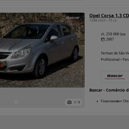
Opel Corsa 1.3 CD
1248 cm3 • 75 cv
259 000 km
2007
Termas de São Vi
Profissional • Par
Bascar - Comércio 
Financiamento
Ofic
1
/
6