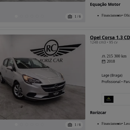
Equação Motor
Financiamento
Ofic
1
/
6
Opel Corsa 1.3 C
1248 cm3 • 95 cv
215 300 km
2018
Lage (Braga)
Profissional • Par
Rorizcar
Financiamento
Lav
1
/
6