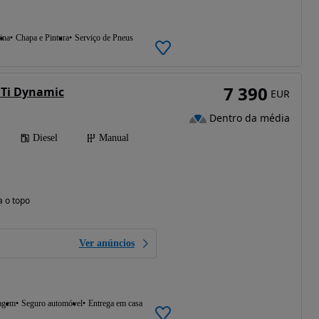
ina
Chapa e Pintura
Serviço de Pneus
7 390
DTi Dynamic
EUR
Dentro da média
Diesel
Manual
a o topo
Ver anúncios
agem
Seguro automóvel
Entrega em casa