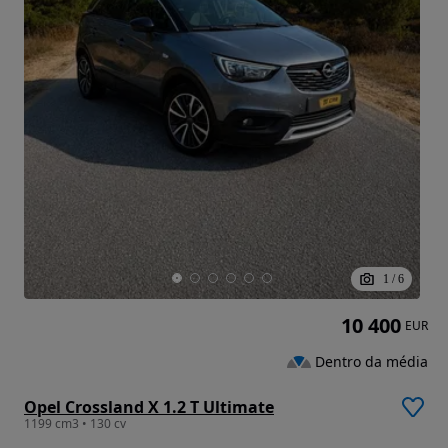
1
/
6
10 400
EUR
Dentro da média
Opel Crossland X 1.2 T Ultimate
1199 cm3 • 130 cv