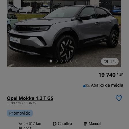
1
/
6
19 740
EUR
Abaixo da média
Opel Mokka 1.2 T GS
1199 cm3 • 136 cv
Promovido
29 617 km
Gasolina
Manual
2025