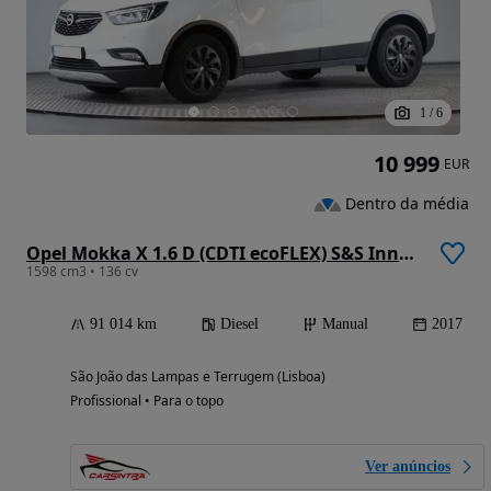
1
/
6
10 999
EUR
Dentro da média
Opel Mokka X 1.6 D (CDTI ecoFLEX) S&S Innovation
1598 cm3 • 136 cv
91 014 km
Diesel
Manual
2017
São João das Lampas e Terrugem (Lisboa)
Profissional • Para o topo
Ver anúncios