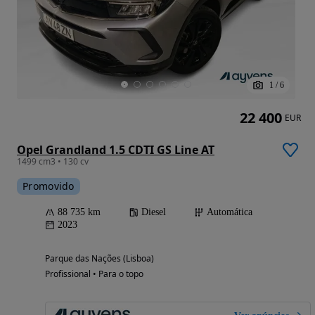
1
/
6
22 400
EUR
Opel Grandland 1.5 CDTI GS Line AT
1499 cm3 • 130 cv
Promovido
88 735 km
Diesel
Automática
2023
Parque das Nações (Lisboa)
Profissional • Para o topo