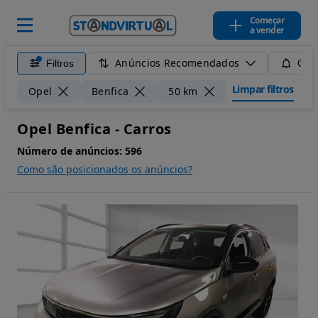
Começar
a vender
Anúncios Recomendados
Filtros
Guar
Limpar filtros
Opel
Benfica
50 km
Opel Benfica - Carros
Número de anúncios:
596
Como são posicionados os anúncios?