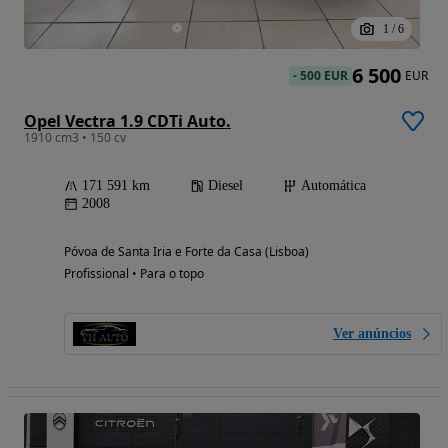
1
/
6
6 500
-
500 EUR
EUR
Opel Vectra 1.9 CDTi Auto.
1910 cm3 • 150 cv
171 591 km
Diesel
Automática
2008
Póvoa de Santa Iria e Forte da Casa (Lisboa)
Profissional • Para o topo
Ver anúncios