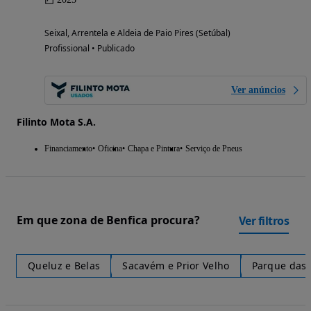
Seixal, Arrentela e Aldeia de Paio Pires (Setúbal)
Profissional • Publicado
Ver anúncios
Filinto Mota S.A.
Financiamento
Oficina
Chapa e Pintura
Serviço de Pneus
Em que zona de Benfica procura?
Ver filtros
Queluz e Belas
Sacavém e Prior Velho
Parque das