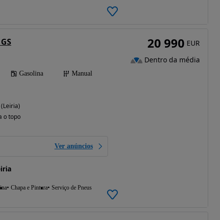
20 990
 GS
EUR
Dentro da média
Gasolina
Manual
(Leiria)
a o topo
Ver anúncios
iria
ina
Chapa e Pintura
Serviço de Pneus