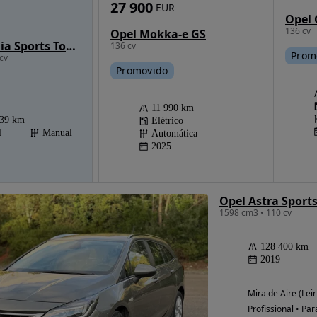
27 900
EUR
136 cv
Opel Mokka-e GS
Opel Insignia Sports Tourer 1.6 CDTi Cosmo S/S J17
136 cv
Prom
cv
Promovido
11 990 km
939 km
Elétrico
l
Manual
Automática
2025
1598 cm3 • 110 cv
128 400 km
2019
Mira de Aire (Leir
Profissional • Par