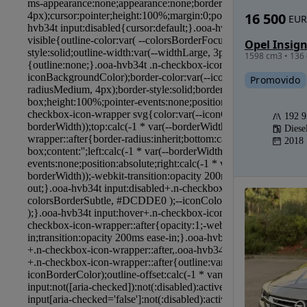
16 500
EUR
1598 cm3 • 136 
Promovido
192 
Diese
2018