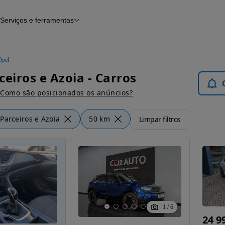
Serviços e ferramentas
Financiamento
Avaliar o meu carro
iamento
Serviço de check-up
Histórico do veículo
Opel
Notícias e artigos
ceiros e Azoia - Carros
Como são posicionados os anúncios?
Parceiros e Azoia
50 km
Limpar filtros
1
/
6
24 9