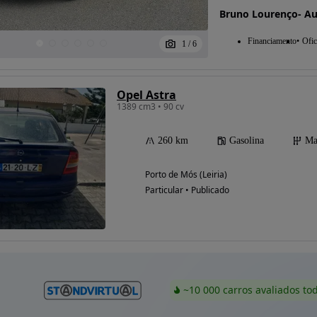
Bruno Lourenço- A
Financiamento
Ofic
1
/
6
Opel Astra
1389 cm3 • 90 cv
260 km
Gasolina
Ma
Porto de Mós (Leiria)
Particular • Publicado
~10 000 carros avaliados to