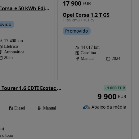
17 900
EUR
Opel Corsa-e 50 kWh Edition
Opel Corsa 1.2 T GS
1199 cm3 • 101 cv
ovido
Promovido
17 400 km
Elétrico
44 017 km
Automática
Gasolina
2025
Manual
2024
Opel Astra Sports Tourer 1.6 CDTI Ecotec Business Edition S/S
-
1 000 EUR
9 900
EUR
Abaixo da média
Diesel
Manual
ia)
a o topo