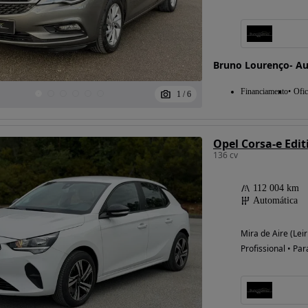
Possibilidade de
Bruno Lourenço- A
financiamento
Financiamento
Ofic
1
/
6
Opel Corsa-e Edit
136 cv
112 004 km
Automática
Mira de Aire (Leir
Profissional • Par