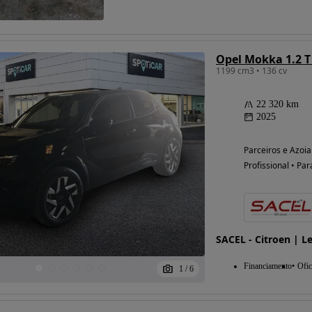
Opel Mokka 1.2 T
1199 cm3 • 136 cv
22 320 km
2025
Parceiros e Azoia 
Profissional • Par
SACEL - Citroen | Le
Financiamento
Ofic
1
/
6