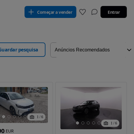
Começar a vender
Entrar
Guardar pesquisa
1
/
6
1
/
6
90
EUR