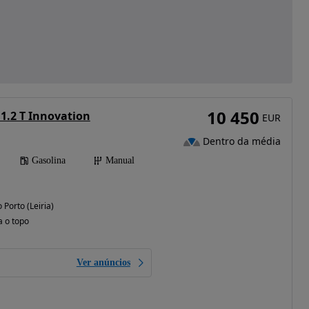
10 450
 1.2 T Innovation
EUR
Dentro da média
Gasolina
Manual
 Porto (Leiria)
a o topo
Ver anúncios