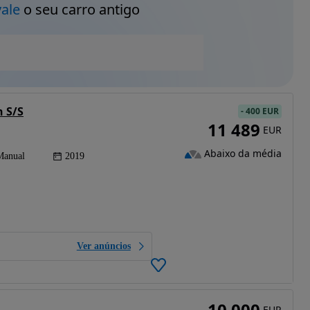
vale
o seu carro antigo
n S/S
-
400 EUR
11 489
EUR
Abaixo da média
Manual
2019
Ver anúncios
10 000
EUR