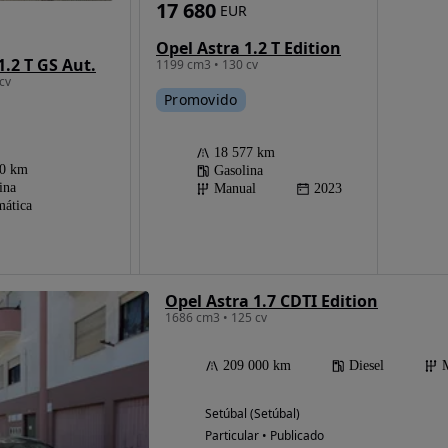
17 680
EUR
Opel Astra 1.2 T Edition
1.2 T GS Aut.
1199 cm3 • 130 cv
cv
Promovido
18 577 km
00 km
Gasolina
ina
Manual
2023
ática
Opel Astra 1.7 CDTI Edition
1686 cm3 • 125 cv
209 000 km
Diesel
Setúbal (Setúbal)
Particular • Publicado