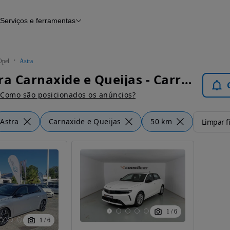
Serviços e ferramentas
Financiamento
Avaliar o meu carro
iamento
Serviço de check-up
Histórico do veículo
Opel
Astra
Notícias e artigos
Opel Astra Carnaxide e Queijas - Carros
Como são posicionados os anúncios?
Astra
Carnaxide e Queijas
50 km
Limpar fi
1
/
6
1
/
6