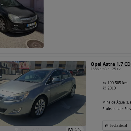
Possibilidade de
financiamento
Opel Astra 1.7 C
1686 cm3 • 125 cv
190 585 km
2010
Mina de Água (Li
Profissional • Par
Profissional
1
/
6