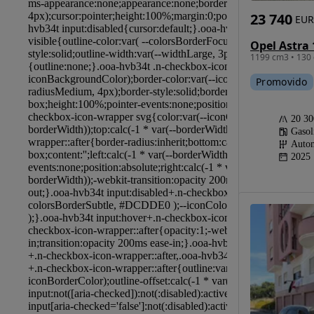
23 740
EUR
Opel Astra 
1199 cm3 • 130 
Promovido
20 3
Gasol
Autom
2025