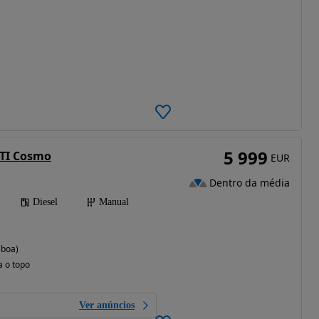
5 999
DTI Cosmo
EUR
Dentro da média
Diesel
Manual
sboa)
a o topo
Ver anúncios