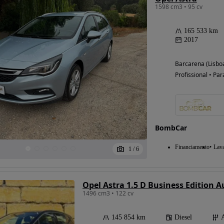
1598 cm3 • 95 cv
165 533 km
2017
Barcarena (Lisbo
Profissional • Par
BombCar
Financiamento
Lav
1
/
6
Opel Astra 1.5 D Business Edition Au
1496 cm3 • 122 cv
145 854 km
Diesel