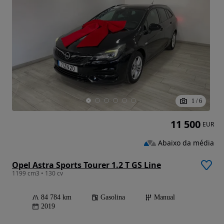
1
/
6
11 500
EUR
Abaixo da média
Opel Astra Sports Tourer 1.2 T GS Line
1199 cm3 • 130 cv
84 784 km
Gasolina
Manual
2019