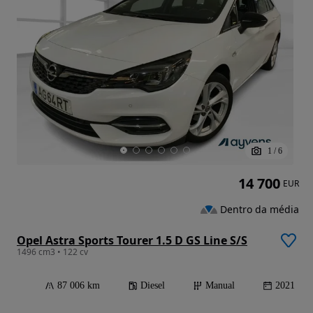
1
/
6
14 700
EUR
Dentro da média
Opel Astra Sports Tourer 1.5 D GS Line S/S
1496 cm3 • 122 cv
87 006 km
Diesel
Manual
2021