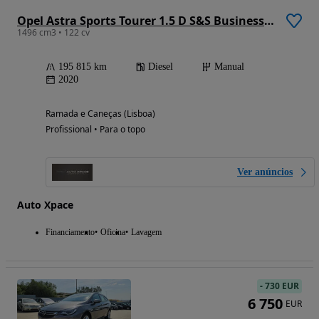
Opel Astra Sports Tourer 1.5 D S&S Business Edition
1496 cm3 • 122 cv
195 815 km
Diesel
Manual
2020
Ramada e Caneças (Lisboa)
Profissional • Para o topo
Ver anúncios
Auto Xpace
Financiamento
Oficina
Lavagem
-
730 EUR
6 750
EUR