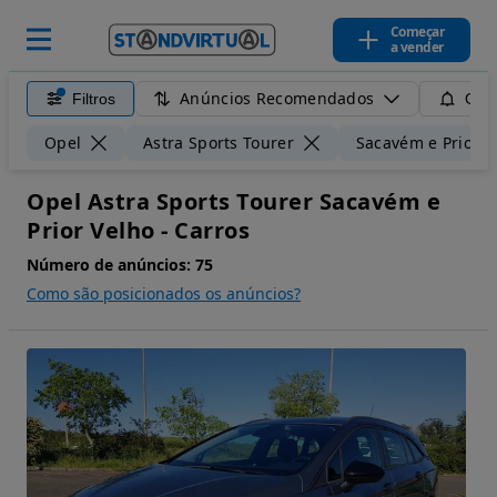
Começar
a vender
Anúncios Recomendados
Filtros
Guar
Opel
Astra Sports Tourer
Sacavém e Prior V
Opel Astra Sports Tourer Sacavém e
Prior Velho - Carros
Número de anúncios:
75
Como são posicionados os anúncios?