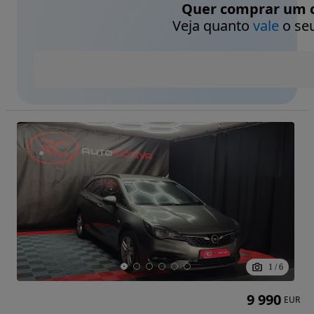
Quer comprar um c
Veja quanto
vale
o seu
1
/
6
9 990
EUR