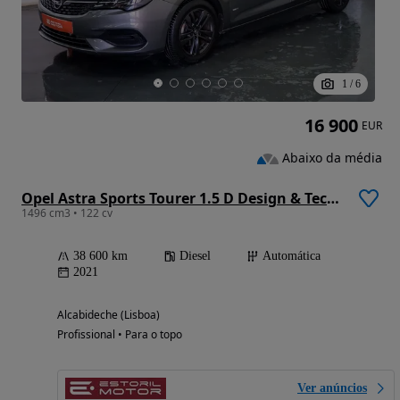
1
/
6
16 900
EUR
Abaixo da média
Opel Astra Sports Tourer 1.5 D Design & Tech Aut. S/S
1496 cm3 • 122 cv
38 600 km
Diesel
Automática
2021
Alcabideche (Lisboa)
Profissional • Para o topo
Ver anúncios