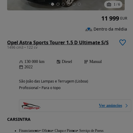
1
/
6
11 999
EUR
Dentro da média
Opel Astra Sports Tourer 1.5 D Ultimate S/S
1496 cm3 • 122 cv
130 000 km
Diesel
Manual
2022
São João das Lampas e Terrugem (Lisboa)
Profissional • Para o topo
Ver anúncios
CARSINTRA
Financiamento
Oficina
Chapa e Pintura
Serviço de Pneus