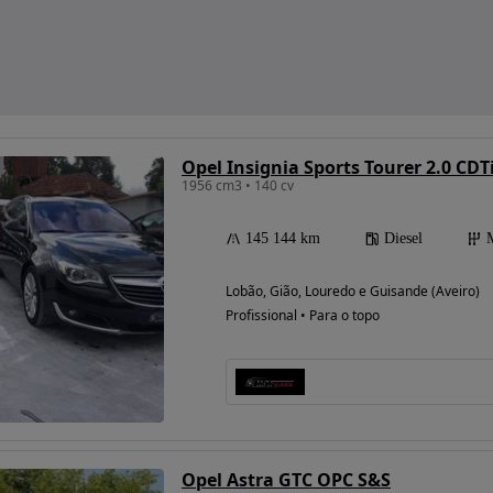
Opel Insignia Sports Tourer 2.0 CD
1956 cm3 • 140 cv
145 144 km
Diesel
Lobão, Gião, Louredo e Guisande (Aveiro)
Profissional • Para o topo
Opel Astra GTC OPC S&S