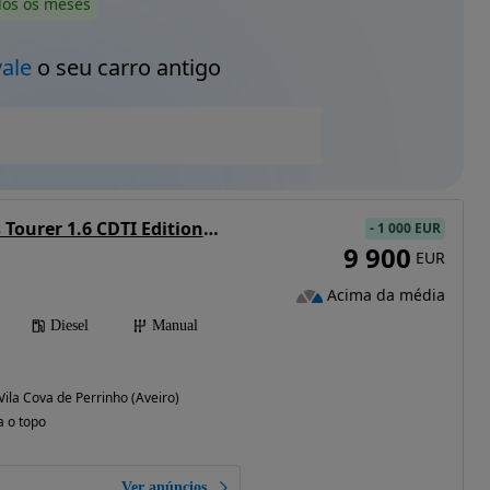
dos os meses
vale
o seu carro antigo
Opel Astra Sports Tourer 1.6 CDTI Edition S/S
-
1 000 EUR
9 900
EUR
Acima da média
Diesel
Manual
 Vila Cova de Perrinho (Aveiro)
a o topo
Ver anúncios