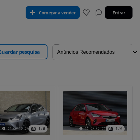
Começar a vender
Entrar
Guardar pesquisa
1
/
6
1
/
6