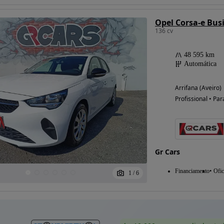
Opel Corsa-e Bus
136 cv
48 595 km
Automática
Arrifana (Aveiro)
Profissional • Par
Gr Cars
Financiamento
Ofic
1
/
6