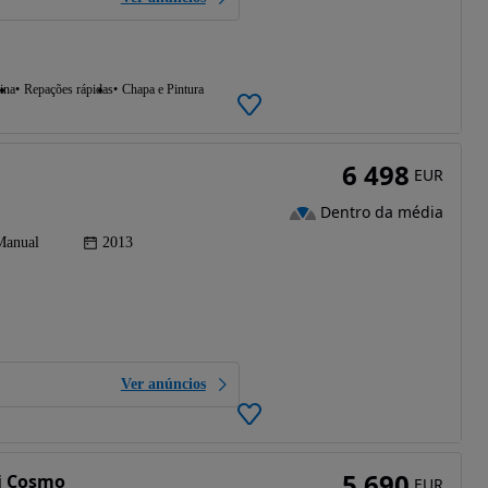
ina
Repações rápidas
Chapa e Pintura
6 498
EUR
Dentro da média
Manual
2013
Ver anúncios
5 690
Ti Cosmo
EUR