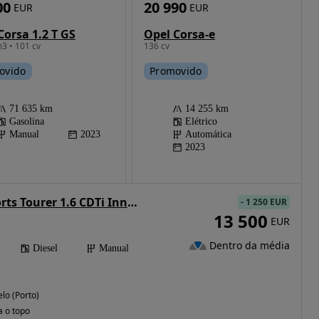
00
20 990
EUR
EUR
Corsa 1.2 T GS
Opel Corsa-e
3 • 101 cv
136 cv
ovido
Promovido
71 635 km
14 255 km
Gasolina
Elétrico
Manual
2023
Automática
2023
Opel Insignia Sports Tourer 1.6 CDTi Innovation
-
1 250 EUR
13 500
EUR
Dentro da média
Diesel
Manual
lo (Porto)
a o topo