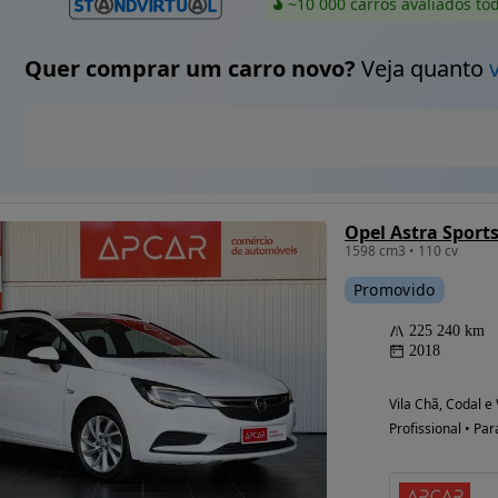
~10 000 carros avaliados to
Quer comprar um carro novo?
Veja quanto
1598 cm3 • 110 cv
Promovido
225 240 km
2018
Vila Chã, Codal e
Profissional • Par