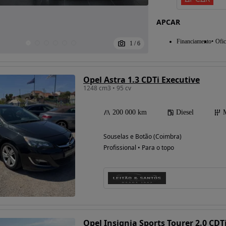
APCAR
Financiamento
Ofic
1
/
6
Opel Astra 1.3 CDTi Executive
1248 cm3 • 95 cv
200 000 km
Diesel
Souselas e Botão (Coimbra)
Profissional • Para o topo
Opel Insignia Sports Tourer 2.0 CD