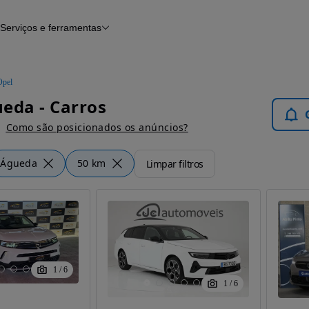
Serviços e ferramentas
Financiamento
Avaliar o meu carro
iamento
Serviço de check-up
Histórico do veículo
Opel
Notícias e artigos
eda - Carros
Como são posicionados os anúncios?
Águeda
50 km
Limpar filtros
1
/
6
1
/
6