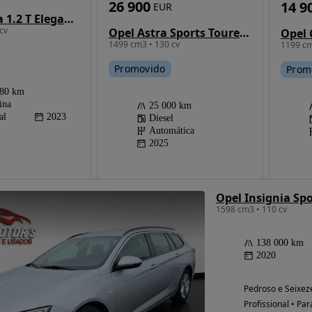
26 900
14 9
EUR
Opel Mokka 1.2 T Elegance
cv
Opel Astra Sports Tourer 1.5 D GS Aut.
Opel 
1499 cm3 • 130 cv
1199 cm
Promovido
Prom
880 km
ina
25 000 km
al
2023
Diesel
Automática
2025
1598 cm3 • 110 cv
138 000 km
2020
Pedroso e Seixeze
Profissional • Par