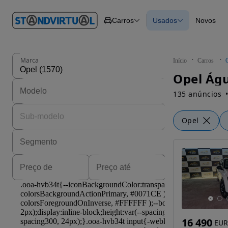
O nº 1
Carros
Usados
Novos
em
Carros
Carros
Comerciais
Todos os carros
Motos
Carros elétricos
Barcos
Carros com financ
Autocaravanas
Novos
Marca
Início
Carros
Pesados
Opel Águ
135 anúncios
Opel
16 490
EUR