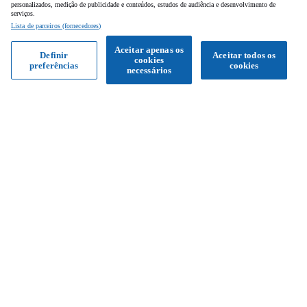
personalizados, medição de publicidade e conteúdos, estudos de audiência e desenvolvimento de
serviços.
Lista de parceiros (fornecedores)
Aceitar apenas os
Definir
Aceitar todos os
cookies
preferências
cookies
Obter proposta
necessários
Siga-nos
Facebook
Instagram
YouTube
Serviço de apoio ao cliente