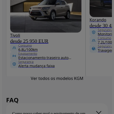
Korando
desde 30 4
Segurança
Monitori
Tivoli
Consumo
desde 25 950 EUR
7,2L/100
Consumo
Segurança
6,8L/100km
Equipamento
Estacionamento traseiro automático
Segurança
Alerta mudança faixa
Ver todos os modelos KGM
FAQ
Como posso saber qual o equipamento de um