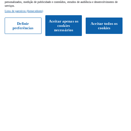
personalizados, medição de publicidade e conteúdos, estudos de audiência e desenvolvimento de
serviços.
Lista de parceiros (fornecedores)
Aceitar apenas os
Definir
Aceitar todos os
cookies
preferências
cookies
Obter proposta
necessários
Siga-nos
Facebook
Instagram
YouTube
Serviço de apoio ao cliente