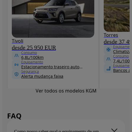
Torres
Tivoli
desde 37 4
desde 25 950 EUR
Equipamen
Consumo
Consumo
6,8L/100km
7,4L/100
Equipamento
Equipamen
Estacionamento traseiro automático
Bancos a
Segurança
Alerta mudança faixa
Ver todos os modelos KGM
FAQ
Como posso saber qual o equipamento de um