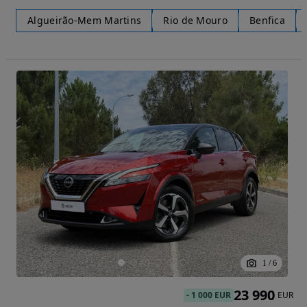
Algueirão-Mem Martins
Rio de Mouro
Benfica
1
/
6
23 990
-
1 000 EUR
EUR