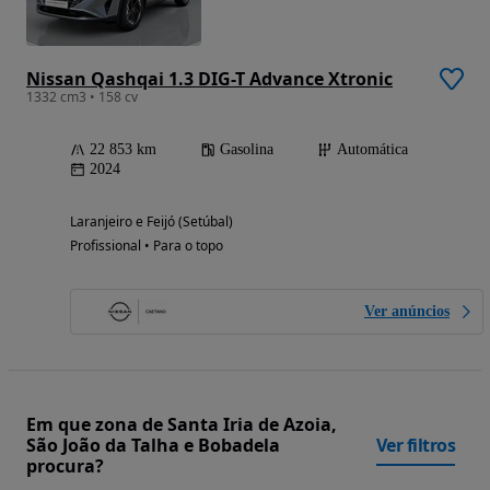
Nissan Qashqai 1.3 DIG-T Advance Xtronic
1332 cm3 • 158 cv
22 853 km
Gasolina
Automática
2024
Laranjeiro e Feijó (Setúbal)
Profissional • Para o topo
Ver anúncios
Em que zona de Santa Iria de Azoia,
São João da Talha e Bobadela
Ver filtros
procura?