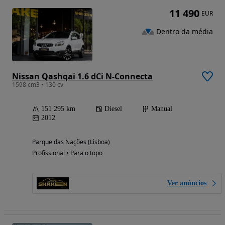
11 490
EUR
Dentro da média
Nissan Qashqai 1.6 dCi N-Connecta
1598 cm3 • 130 cv
151 295 km
Diesel
Manual
2012
Parque das Nações (Lisboa)
Profissional • Para o topo
Ver anúncios