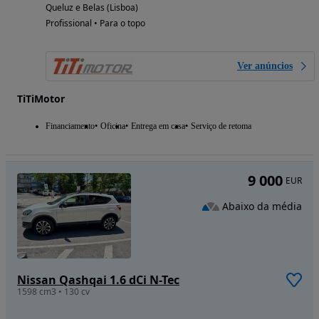
Queluz e Belas (Lisboa)
Profissional • Para o topo
Ver anúncios
TiTiMotor
Financiamento
Oficina
Entrega em casa
Serviço de retoma
9 000
EUR
Abaixo da média
Nissan Qashqai 1.6 dCi N-Tec
1598 cm3 • 130 cv