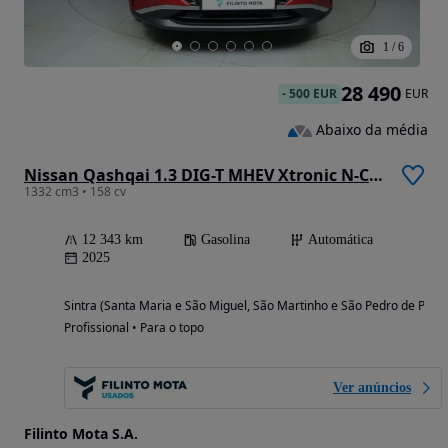
1
/
6
28 490
-
500 EUR
EUR
Abaixo da média
Nissan Qashqai 1.3 DIG-T MHEV Xtronic N-Connecta
1332 cm3 • 158 cv
12 343 km
Gasolina
Automática
2025
Sintra (Santa Maria e São Miguel, São Martinho e São Pedro de Penaf
Profissional • Para o topo
Ver anúncios
Filinto Mota S.A.