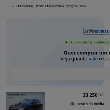
Financiamento
Oficina
Chapa e Pintura
Serviço de Pneus
~10 000 carros avaliados
Quer comprar um c
Veja quanto
vale
o seu
33 250
EUR
Dentro da média