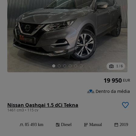
1
/
6
19 950
EUR
Dentro da média
Nissan Qashqai 1.5 dCi Tekna
1461 cm3 • 115 cv
85 493 km
Diesel
Manual
2019