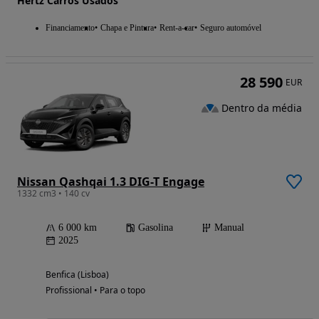
Hertz Carros Usados
Financiamento
Chapa e Pintura
Rent-a-car
Seguro automóvel
28 590
EUR
Dentro da média
Nissan Qashqai 1.3 DIG-T Engage
1332 cm3 • 140 cv
6 000 km
Gasolina
Manual
2025
Benfica (Lisboa)
Profissional • Para o topo