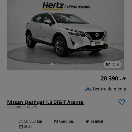
1
/
6
20 390
EUR
Dentro da média
Nissan Qashqai 1.3 DIG-T Acenta
1332 cm3 • 140 cv
58 950 km
Gasolina
Manual
2023