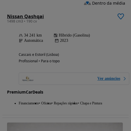
Dentro da média
Nissan Qashqai
1498 cm3 • 190 cv
34 241 km
Híbrido (Gasolina)
Automática
2023
Cascais e Estoril (Lisboa)
Profissional • Para o topo
Ver anúncios
PremiumCarDeals
Financiamento
Oficina
Repações rápidas
Chapa e Pintura