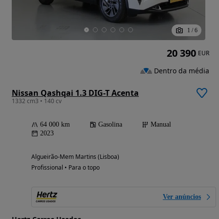
1
/
6
20 390
EUR
Dentro da média
Nissan Qashqai 1.3 DIG-T Acenta
1332 cm3 • 140 cv
64 000 km
Gasolina
Manual
2023
Algueirão-Mem Martins (Lisboa)
Profissional • Para o topo
Ver anúncios