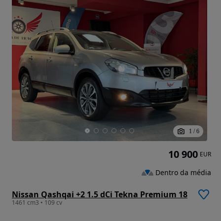
1
/
6
10 900
EUR
Dentro da média
Nissan Qashqai +2 1.5 dCi Tekna Premium 18
1461 cm3 • 109 cv