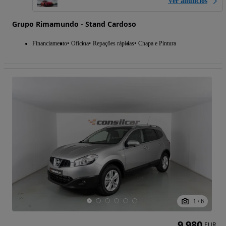
Ver anúncios
Grupo Rimamundo - Stand Cardoso
Financiamento
Oficina
Repações rápidas
Chapa e Pintura
1
/
6
9 980
EUR