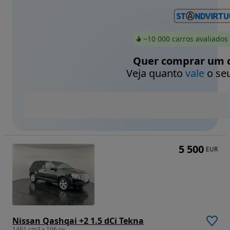
~10 000 carros avaliados
Quer comprar um c
Veja quanto
vale
o seu
5 500
EUR
Nissan Qashqai +2 1.5 dCi Tekna
1461 cm3 • 106 cv