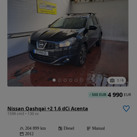
1
/
6
4 990
-
500 EUR
EUR
Nissan Qashqai +2 1.6 dCi Acenta
1598 cm3 • 130 cv
204 899 km
Diesel
Manual
2012