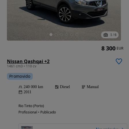
1
/
6
8 300
EUR
Nissan Qashqai +2
1461 cm3 • 110 cv
Promovido
240 000 km
Diesel
Manual
2011
Rio Tinto (Porto)
Profissional • Publicado