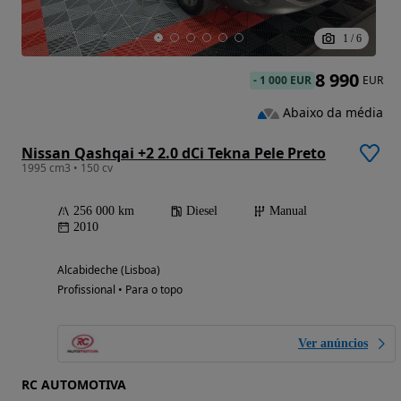
1
/
6
8 990
-
1 000 EUR
EUR
Abaixo da média
Nissan Qashqai +2 2.0 dCi Tekna Pele Preto
1995 cm3 • 150 cv
256 000 km
Diesel
Manual
2010
Alcabideche (Lisboa)
Profissional • Para o topo
Ver anúncios
RC AUTOMOTIVA