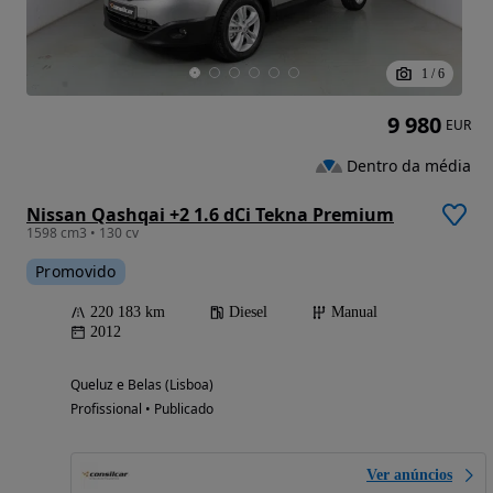
1
/
6
9 980
EUR
Dentro da média
Nissan Qashqai +2 1.6 dCi Tekna Premium
1598 cm3 • 130 cv
Promovido
220 183 km
Diesel
Manual
2012
Queluz e Belas (Lisboa)
Profissional • Publicado
Ver anúncios