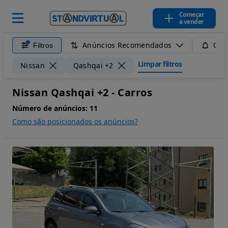
Começar
a vender
Anúncios Recomendados
Filtros
Guar
Limpar filtros
Nissan
Qashqai +2
Nissan Qashqai +2 - Carros
Número de anúncios:
11
Como são posicionados os anúncios?