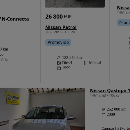
1461 cm
26 800
EUR
f N-Connecta
Prom
Nissan Patrol
2826 cm3 • 130 cv
Promovido
00 km
ico
122 348 km
ática
Diesel
Manual
1999
Nissan Qashqai 1
1461 cm3 • 106 cv
262 000 km
2009
Campanhã (Porto