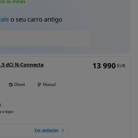
dos os meses
vale
o seu carro antigo
13 990
.5 dCi N-Connecta
EUR
Diesel
Manual
)
a o topo
Ver anúncios