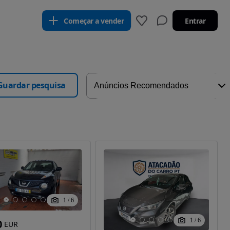
Começar a vender
Entrar
Guardar pesquisa
1
/
6
1
/
6
0
EUR