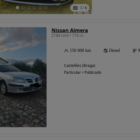
1
/
6
Nissan Almera
2184 cm3 • 110 cv
150 000 km
Diesel
Castelões (Braga)
Particular • Publicado