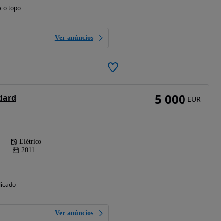
a o topo
Ver anúncios
5 000
dard
EUR
Elétrico
2011
licado
Ver anúncios