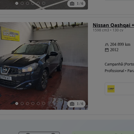
1
/
6
Nissan Qashqai +
1598 cm3 • 130 cv
204 899 km
2012
Campanhã (Porto
Profissional • Par
1
/
6