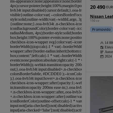
20 490
EUR
Nissan Lea
150 cv
Promovido
14 0
Elétr
Autom
2024