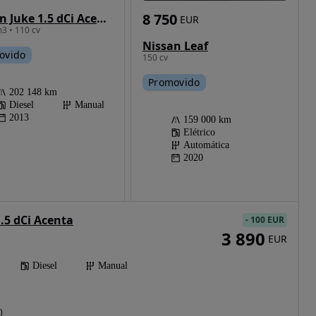
8 750
Nissan Juke 1.5 dCi Acenta S/S
EUR
3 • 110 cv
Nissan Leaf
ovido
150 cv
Promovido
202 148 km
Diesel
Manual
2013
159 000 km
Elétrico
Automática
2020
.5 dCi Acenta
-
100 EUR
3 890
EUR
Diesel
Manual
)