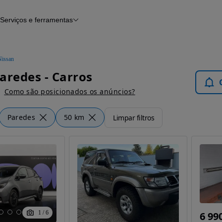
Serviços e ferramentas
Financiamento
Avaliar o meu carro
iamento
Serviço de check-up
Histórico do veículo
Nissan
Notícias e artigos
aredes - Carros
Como são posicionados os anúncios?
Paredes
50 km
Limpar filtros
1
/
6
6 99