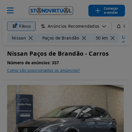
Começar
a vender
Anúncios Recomendados
Filtros
Guar
Limpa
Nissan
Paços de Brandão
50 km
Nissan Paços de Brandão - Carros
Número de anúncios:
337
Como são posicionados os anúncios?