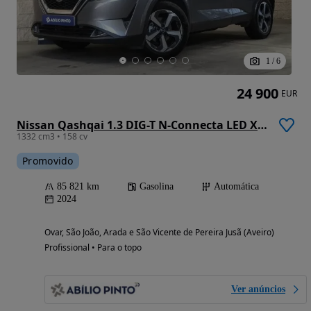
1
/
6
24 900
EUR
Nissan Qashqai 1.3 DIG-T N-Connecta LED Xtronic
1332 cm3 • 158 cv
Promovido
85 821 km
Gasolina
Automática
2024
Ovar, São João, Arada e São Vicente de Pereira Jusã (Aveiro)
Profissional • Para o topo
Ver anúncios