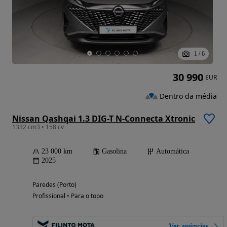
1
/
6
30 990
EUR
Dentro da média
Nissan Qashqai 1.3 DIG-T N-Connecta Xtronic
1332 cm3 • 158 cv
23 000 km
Gasolina
Automática
2025
Paredes (Porto)
Profissional • Para o topo
Ver anúncios