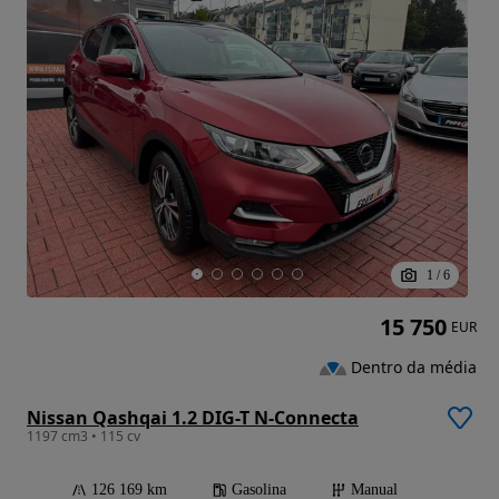
1
/
6
15 750
EUR
Dentro da média
Nissan Qashqai 1.2 DIG-T N-Connecta
1197 cm3 • 115 cv
126 169 km
Gasolina
Manual