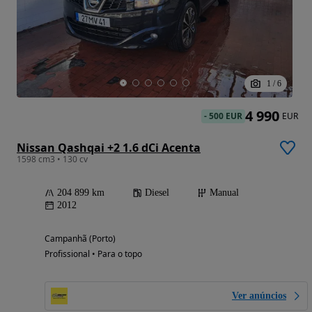
1
/
6
4 990
-
500 EUR
EUR
Nissan Qashqai +2 1.6 dCi Acenta
1598 cm3 • 130 cv
204 899 km
Diesel
Manual
2012
Campanhã (Porto)
Profissional • Para o topo
Ver anúncios