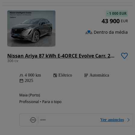
-
1 000 EUR
43 900
EUR
Dentro da média
Nissan Ariya 87 kWh E-4ORCE Evolve Carr. 22kW + Pack Sport
306 cv
4 000 km
Elétrico
Automática
2025
Maia (Porto)
Profissional • Para o topo
Ver anúncios