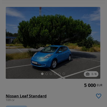
1
/
6
5 000
EUR
Nissan Leaf Standard
109 cv