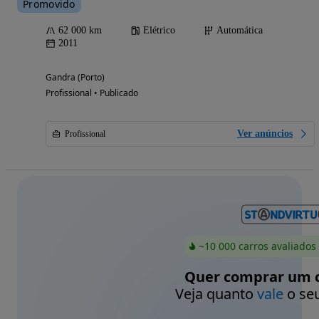
Promovido
62 000 km
Elétrico
Automática
2011
Gandra (Porto)
Profissional • Publicado
Ver anúncios
Profissional
~10 000 carros avaliados
Quer comprar um c
Veja quanto
vale
o seu