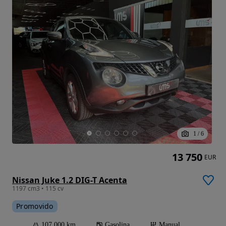
1
/
6
13 750
EUR
Nissan Juke 1.2 DIG-T Acenta
1197 cm3 • 115 cv
Promovido
107 000 km
Gasolina
Manual