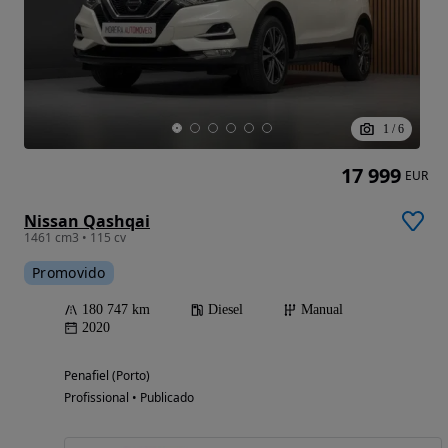
1
/
6
17 999
EUR
Nissan Qashqai
1461 cm3 • 115 cv
Promovido
180 747 km
Diesel
Manual
2020
Penafiel (Porto)
Profissional • Publicado