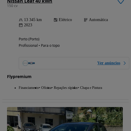
Nissan Leaf 40 kWh
150 cv
13 345 km
Elétrico
Automática
2023
Porto (Porto)
Profissional • Para o topo
Ver anúncios
Flypremium
Financiamento
Oficina
Repações rápidas
Chapa e Pintura