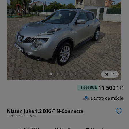
1
/
6
11 500
-
1 000 EUR
EUR
Dentro da média
Nissan Juke 1.2 DIG-T N-Connecta
1197 cm3 • 115 cv