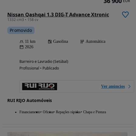
36 900
EUR
Nissan Qashqai 1.3 DIG-T Advance Xtronic
1332 cm3 • 158 cv
Promovido
11 km
Gasolina
Automática
2026
Barreiro e Lavradio (Setúbal)
Profissional • Publicado
Ver anúncios
RUI RIJO Automóveis
Financiamento
Oficina
Repações rápidas
Chapa e Pintura