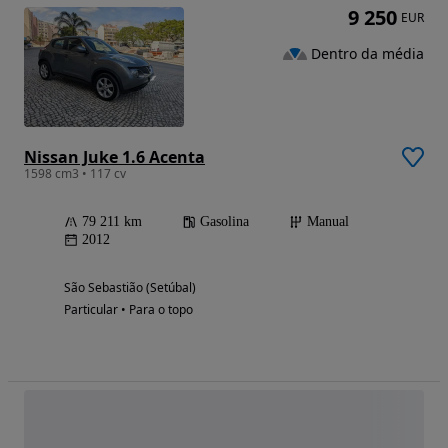
9 250
EUR
Dentro da média
Nissan Juke 1.6 Acenta
1598 cm3 • 117 cv
79 211 km
Gasolina
Manual
2012
São Sebastião (Setúbal)
Particular • Para o topo