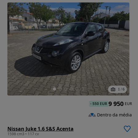
1
/
6
9 950
-
550 EUR
EUR
Dentro da média
Nissan Juke 1.6 S&S Acenta
1598 cm3 • 117 cv