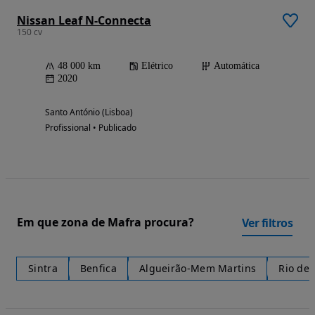
Nissan Leaf N-Connecta
150 cv
48 000 km
Elétrico
Automática
2020
Santo António (Lisboa)
Profissional • Publicado
Em que zona de Mafra procura?
Ver filtros
Sintra
Benfica
Algueirão-Mem Martins
Rio de