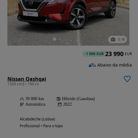
1
/
6
23 990
-
1 000 EUR
EUR
Abaixo da média
Nissan Qashqai
1500 cm3 • 190 cv
39 000 km
Híbrido (Gasolina)
Automática
2022
Alcabideche (Lisboa)
Profissional • Para o topo