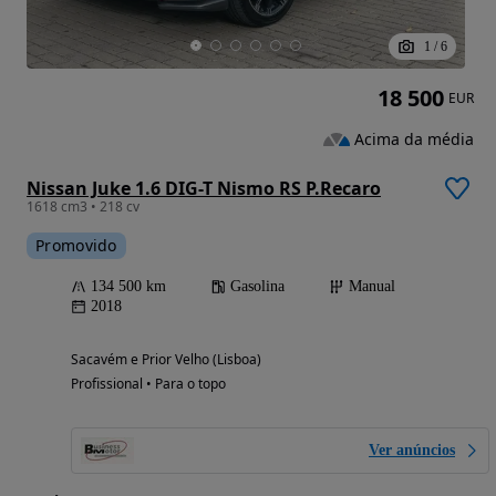
1
/
6
18 500
EUR
Acima da média
Nissan Juke 1.6 DIG-T Nismo RS P.Recaro
1618 cm3 • 218 cv
Promovido
134 500 km
Gasolina
Manual
2018
Sacavém e Prior Velho (Lisboa)
Profissional • Para o topo
Ver anúncios