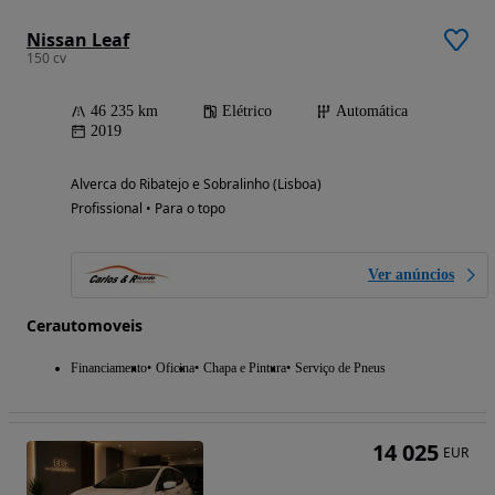
Nissan Leaf
150 cv
46 235 km
Elétrico
Automática
2019
Alverca do Ribatejo e Sobralinho (Lisboa)
Profissional • Para o topo
Ver anúncios
Cerautomoveis
Financiamento
Oficina
Chapa e Pintura
Serviço de Pneus
14 025
EUR