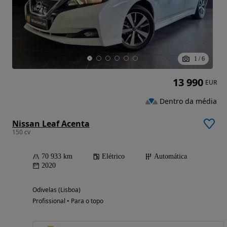
1
/
6
13 990
EUR
Dentro da média
Nissan Leaf Acenta
150 cv
70 933 km
Elétrico
Automática
2020
Odivelas (Lisboa)
Profissional • Para o topo