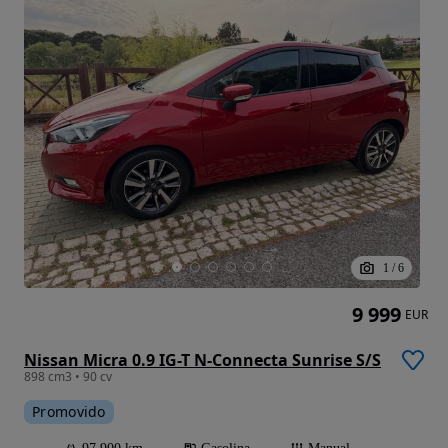
1
/
6
9 999
EUR
Nissan Micra 0.9 IG-T N-Connecta Sunrise S/S
898 cm3 • 90 cv
Promovido