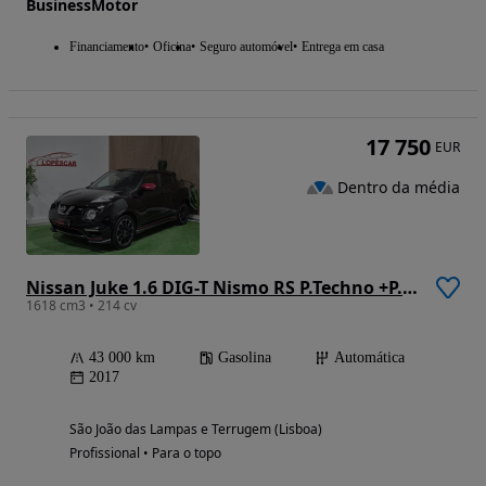
BusinessMotor
Financiamento
Oficina
Seguro automóvel
Entrega em casa
17 750
EUR
Dentro da média
Nissan Juke 1.6 DIG-T Nismo RS P.Techno +P.Recaro Xtronic
1618 cm3 • 214 cv
43 000 km
Gasolina
Automática
2017
São João das Lampas e Terrugem (Lisboa)
Profissional • Para o topo