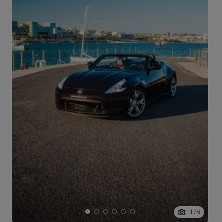
1
/
6