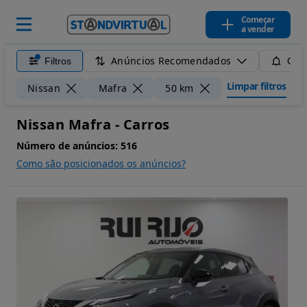
Começar
a vender
Anúncios Recomendados
Filtros
Guar
Limpar filtros
Nissan
Mafra
50 km
Nissan Mafra - Carros
Número de anúncios:
516
Como são posicionados os anúncios?