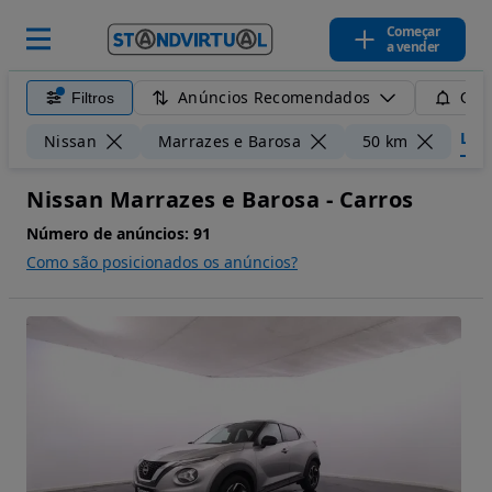
Começar
a vender
Anúncios Recomendados
Filtros
Guar
Limp
Nissan
Marrazes e Barosa
50 km
Nissan Marrazes e Barosa - Carros
Número de anúncios:
91
Como são posicionados os anúncios?