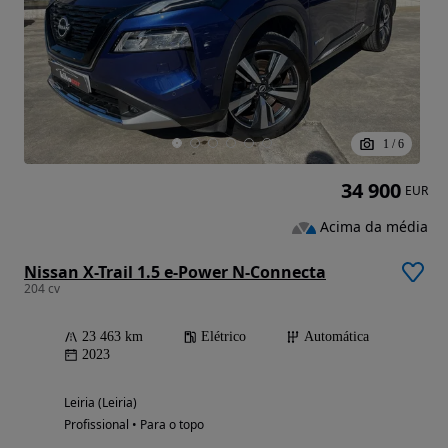
1
/
6
34 900
EUR
Acima da média
Nissan X-Trail 1.5 e-Power N-Connecta
204 cv
23 463 km
Elétrico
Automática
2023
Leiria (Leiria)
Profissional • Para o topo