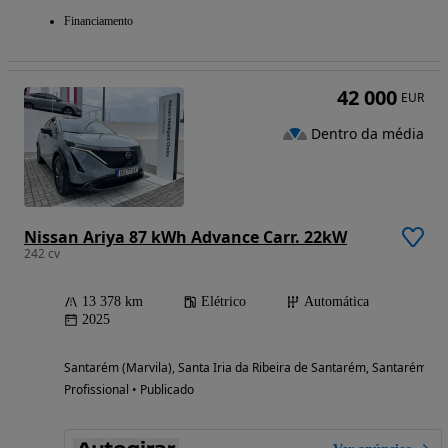
Financiamento
42 000
EUR
Dentro da média
Nissan Ariya 87 kWh Advance Carr. 22kW
242 cv
13 378 km
Elétrico
Automática
2025
Santarém (Marvila), Santa Iria da Ribeira de Santarém, Santarém (S
Profissional • Publicado