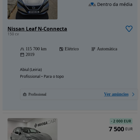
Dentro da média
Nissan Leaf N-Connecta
150 cv
115 700 km
Elétrico
Automática
2019
Abiul (Leiria)
Profissional • Para o topo
Ver anúncios
Profissional
-
2 000 EUR
7 500
EUR