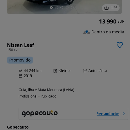
1
/
6
13 990
EUR
Dentro da média
Nissan Leaf
150 cv
Promovido
44 244 km
Elétrico
Automática
2019
Guia, Ilha e Mata Mourisca (Leiria)
Profissional • Publicado
Ver anúncios
Gopecauto