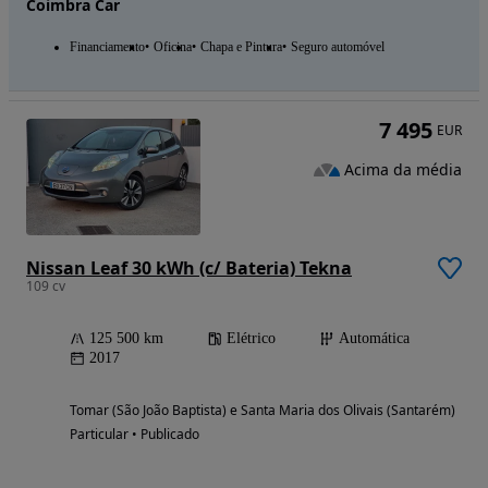
Coimbra Car
Financiamento
Oficina
Chapa e Pintura
Seguro automóvel
7 495
EUR
Acima da média
Nissan Leaf 30 kWh (c/ Bateria) Tekna
109 cv
125 500 km
Elétrico
Automática
2017
Tomar (São João Baptista) e Santa Maria dos Olivais (Santarém)
Particular • Publicado