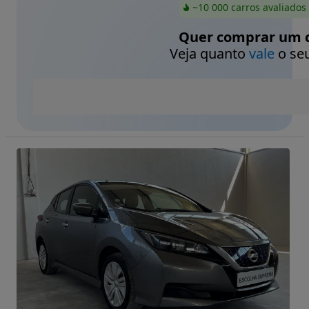
~10 000 carros avaliados
Quer comprar um c
Veja quanto
vale
o seu