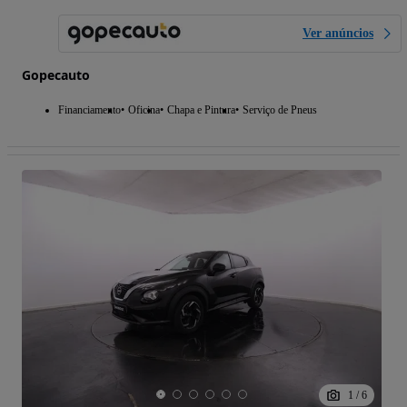
Ver anúncios
Gopecauto
Financiamento
Oficina
Chapa e Pintura
Serviço de Pneus
1
/
6