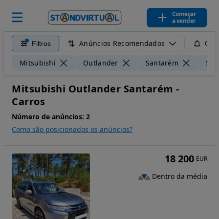
Começar
a vender
Anúncios Recomendados
Filtros
Guar
Mitsubishi
Outlander
Santarém
50 
Mitsubishi Outlander Santarém -
Carros
Número de anúncios:
2
Como são posicionados os anúncios?
18 200
EUR
Dentro da média