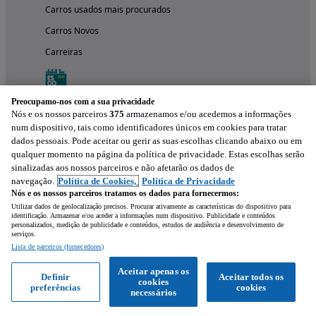
Carros usados mais procurados
Carros Novos
Carreiras
Preocupamo-nos com a sua privacidade
Nós e os nossos parceiros
375
armazenamos e/ou acedemos a informações
num dispositivo, tais como identificadores únicos em cookies para tratar
dados pessoais. Pode aceitar ou gerir as suas escolhas clicando abaixo ou em
qualquer momento na página da política de privacidade. Estas escolhas serão
sinalizadas aos nossos parceiros e não afetarão os dados de
navegação.
Política de Cookies,
Política de Privacidade
Nós e os nossos parceiros tratamos os dados para fornecermos:
Experimenta a aplicação
Utilizar dados de geolocalização precisos. Procurar ativamente as características do dispositivo para
identificação. Armazenar e/ou aceder a informações num dispositivo. Publicidade e conteúdos
personalizados, medição de publicidade e conteúdos, estudos de audiência e desenvolvimento de
serviços.
Lista de parceiros (fornecedores)
Aceitar apenas os
Definir
Aceitar todos os
cookies
preferências
cookies
necessários