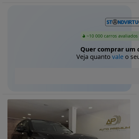
~10 000 carros avaliados
Quer comprar um c
Veja quanto
vale
o seu