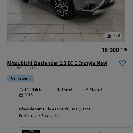
1
/
6
18 000
EUR
Mitsubishi Outlander 2.2 DI-D Instyle Navi
2268 cm3 • 150 cv
Promovido
148 966 km
Diesel
Manual
2016
Póvoa de Santa Iria e Forte da Casa (Lisboa)
Profissional • Publicado