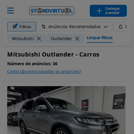
Começar
a vender
Anúncios Recomendados
Filtros
Guar
Limpar filtros
Mitsubishi
Outlander
Mitsubishi Outlander - Carros
Número de anúncios:
36
Como são posicionados os anúncios?