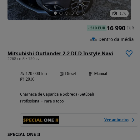
1
/
6
16 990
-
510 EUR
EUR
Dentro da média
Mitsubishi Outlander 2.2 DI-D Instyle Navi
2268 cm3 • 150 cv
120 000 km
Diesel
Manual
2016
Charneca de Caparica e Sobreda (Setúbal)
Profissional • Para o topo
Ver anúncios
SPECIAL ONE II