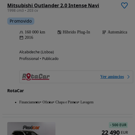
Mitsubishi Outlander 2.0 Intense Navi
1998 cm3 • 203 cv
Promovido
160 000 km
Híbrido Plug-In
Automática
2016
Alcabideche (Lisboa)
Profissional • Publicado
Ver anúncios
RotaCar
Financiamento
Oficina
Chapa e Pintura
Lavagem
-
500 EUR
22 490
EUR