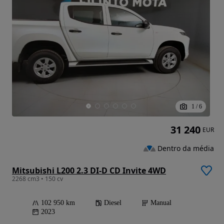
1
/
6
31 240
EUR
Dentro da média
Mitsubishi L200 2.3 DI-D CD Invite 4WD
2268 cm3 • 150 cv
102 950 km
Diesel
Manual
2023