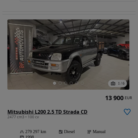
1
/
6
13 900
EUR
Mitsubishi L200 2.5 TD Strada CD
2477 cm3 • 100 cv
279 297 km
Diesel
Manual
1998