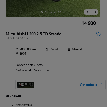
1
/
6
14 900
EUR
Mitsubishi L200 2.5 TD Strada
2477 cm3 • 87 cv
288 508 km
Diesel
Manual
1995
Cabeça Santa (Porto)
Profissional • Para o topo
Ver anúncios
BrunoCar
Financiamento