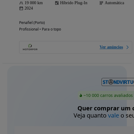
19 000 km
Híbrido Plug-In
Automática
2024
Penafiel (Porto)
Profissional • Para o topo
Ver anúncios
~10 000 carros avaliados
Quer comprar um c
Veja quanto
vale
o seu