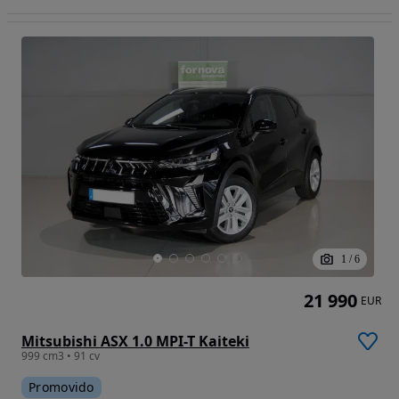
1
/
6
21 990
EUR
Mitsubishi ASX 1.0 MPI-T Kaiteki
999 cm3 • 91 cv
Promovido