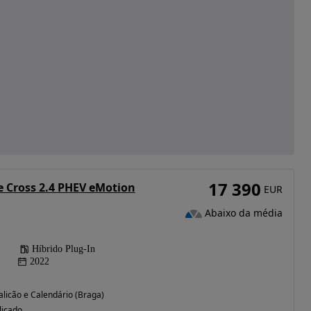
17 390
e Cross 2.4 PHEV eMotion
EUR
Abaixo da média
Híbrido Plug-In
2022
licão e Calendário (Braga)
licado