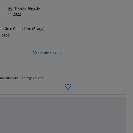
Híbrido Plug-In
2022
licão e Calendário (Braga)
licado
Ver anúncios
uro automóvel
Entrega em casa