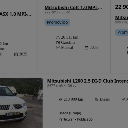
22 9
Mitsubishi Colt 1.0 MPI Kyoto
999 cm3 • 65 cv
Mitsubishi ASX 1.0 MPI-T Kaiteki
Promovido
999 cm3
Prom
26 511 km
Gasolina
82 km
Manual
2025
ina
al
2025
Mitsubishi L200 2.5 DI-D Club Inte
2477 cm3 • 136 cv
210 000 km
Diesel
Braga (Braga)
Particular • Publicado