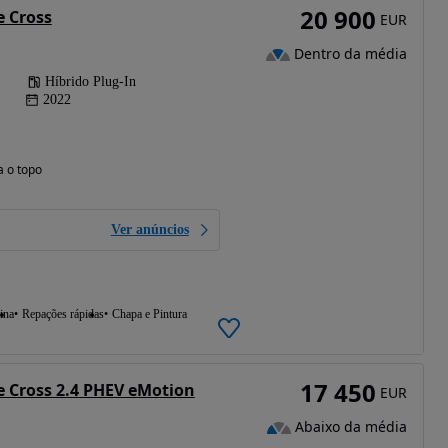
20 900
e Cross
EUR
Dentro da média
Híbrido Plug-In
2022
a o topo
Ver anúncios
ina
Repações rápidas
Chapa e Pintura
17 450
e Cross 2.4 PHEV eMotion
EUR
Abaixo da média