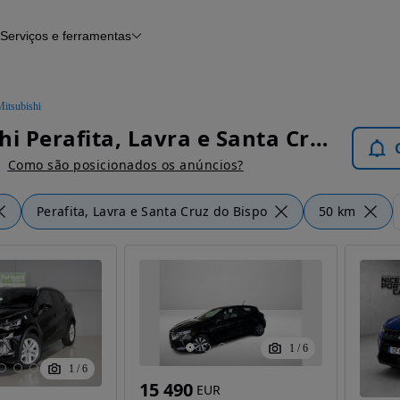
Serviços e ferramentas
Financiamento
Avaliar o meu carro
iamento
Serviço de check-up
Histórico do veículo
Mitsubishi
Notícias e artigos
Mitsubishi Perafita, Lavra e Santa Cruz do Bispo - Carros
Como são posicionados os anúncios?
Perafita, Lavra e Santa Cruz do Bispo
50 km
1
/
6
1
/
6
15 490
EUR