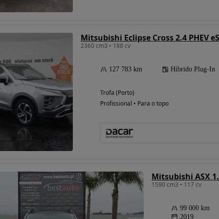
Mitsubishi Eclipse Cross 2.4 PHEV eS
Possibilidade de
2360 cm3 • 188 cv
financiamento
127 783 km
Híbrido Plug-In
Trofa (Porto)
Profissional • Para o topo
Mitsubishi ASX 1
1590 cm3 • 117 cv
99 000 km
2019