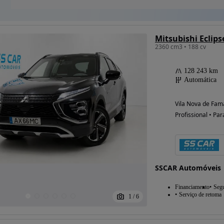
Mitsubishi Eclips
2360 cm3 • 188 cv
128 243 km
Automática
Vila Nova de Fama
Profissional • Par
SSCAR Automóveis
Financiamento
Seg
Serviço de retoma
1
/
6