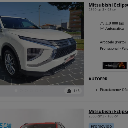
Mitsubishi Eclips
2360 cm3 • 98 cv
110 000 km
Automática
Arcozelo (Porto)
Profissional • Par
AUTOFRR
Financiamento
Ofic
1
/
6
Mitsubishi Eclips
2360 cm3 • 188 cv
Promovido