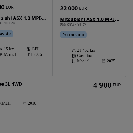
00
EUR
22 000
EUR
Mitsubishi ASX 1.0 MPI-T Bi-Fuel Kaiteki
Mitsubishi ASX 1.0 MPI-T Kaiteki
 • 101 cv
999 cm3 • 91 cv
ovido
Promovido
15 km
GPL
21 452 km
Manual
2026
Gasolina
Manual
2025
4 900
nse 3L 4WD
EUR
Manual
2010