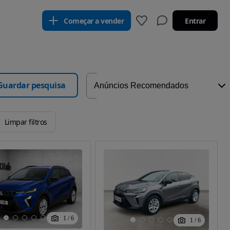
Começar a vender
Entrar
Guardar pesquisa
Limpar filtros
1
/
6
1
/
6