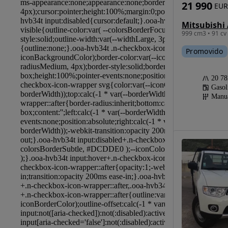
21 990
EUR
999 cm3 • 91 cv
Promovido
20 7
Gasol
Manu