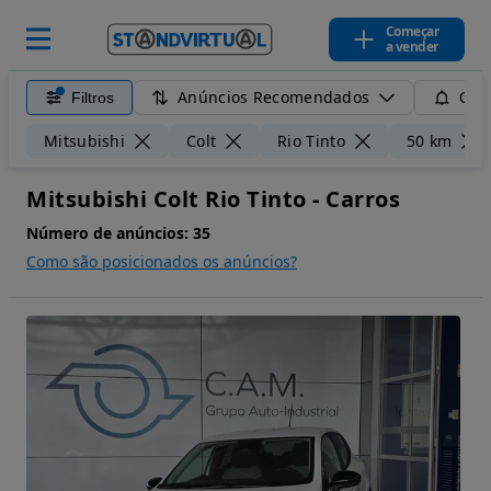
Começar
a vender
Anúncios Recomendados
Filtros
Guar
Mitsubishi
Colt
Rio Tinto
50 km
Mitsubishi Colt Rio Tinto - Carros
Número de anúncios:
35
Como são posicionados os anúncios?