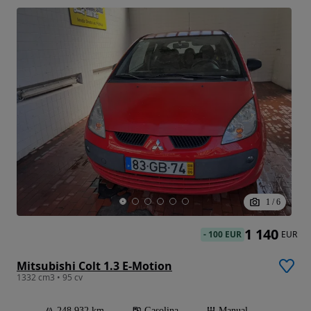
1
/
6
1 140
-
100 EUR
EUR
Mitsubishi Colt 1.3 E-Motion
1332 cm3 • 95 cv
248 932 km
Gasolina
Manual