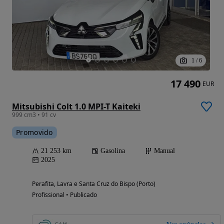
1
/
6
17 490
EUR
Mitsubishi Colt 1.0 MPI-T Kaiteki
999 cm3 • 91 cv
Promovido
21 253 km
Gasolina
Manual
2025
Perafita, Lavra e Santa Cruz do Bispo (Porto)
Profissional • Publicado