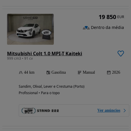
19 850
EUR
Dentro da média
Mitsubishi Colt 1.0 MPI-T Kaiteki
999 cm3 • 91 cv
44 km
Gasolina
Manual
2026
Sandim, Olival, Lever e Crestuma (Porto)
Profissional • Para o topo
Ver anúncios