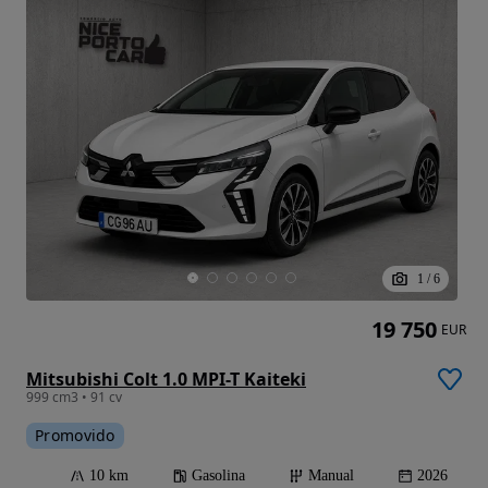
1
/
6
19 750
EUR
Mitsubishi Colt 1.0 MPI-T Kaiteki
999 cm3 • 91 cv
Promovido
10 km
Gasolina
Manual
2026