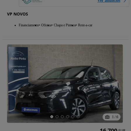
Ver anúncios
VP NOVOS
Financiamento
Oficina
Chapa e Pintura
Rent-a-car
1
/
6
16 700
EUR