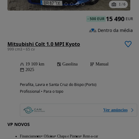
1
/
6
15 490
-
500 EUR
EUR
Dentro da média
Mitsubishi Colt 1.0 MPI Kyoto
999 cm3 • 65 cv
19 169 km
Gasolina
Manual
2025
Perafita, Lavra e Santa Cruz do Bispo (Porto)
Profissional • Para o topo
Ver anúncios
VP NOVOS
Financiamento
Oficina
Chapa e Pintura
Rent-a-car