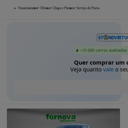
Financiamento
Oficina
Chapa e Pintura
Serviço de Pneus
~10 000 carros avaliados
Quer comprar um c
Veja quanto
vale
o seu