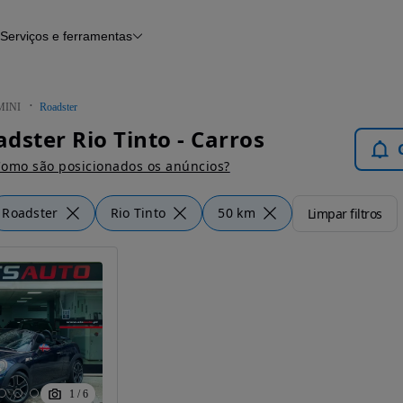
Serviços e ferramentas
Financiamento
Avaliar o meu carro
iamento
Serviço de check-up
Histórico do veículo
MINI
Roadster
Notícias e artigos
dster Rio Tinto - Carros
omo são posicionados os anúncios?
Roadster
Rio Tinto
50 km
Limpar filtros
1
/
6