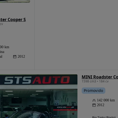
ter Cooper S
cv
000 km
ina
al
2012
MINI Roadster Co
1598 cm3 • 184 cv
Promovido
142 000 km
2012
Rio Tinto (Porto)