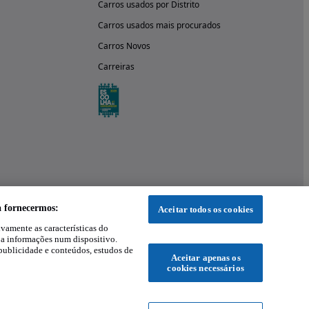
Carros usados por Distrito
Carros usados mais procurados
Carros Novos
Carreiras
a fornecermos:
Aceitar todos os cookies
ivamente as características do
 a informações num dispositivo.
publicidade e conteúdos, estudos de
Aceitar apenas os
cookies necessários