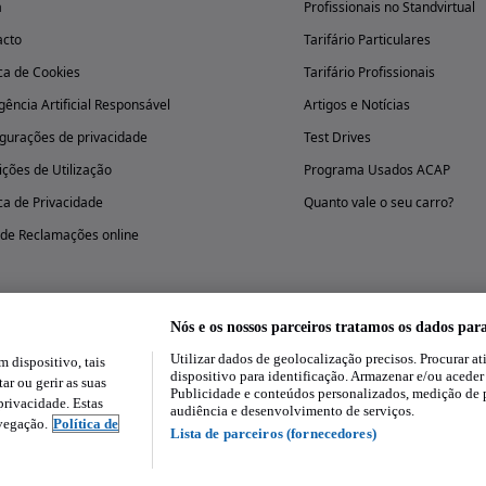
a
Profissionais no Standvirtual
acto
Tarifário Particulares
ica de Cookies
Tarifário Profissionais
igência Artificial Responsável
Artigos e Notícias
gurações de privacidade
Test Drives
ções de Utilização
Programa Usados ACAP
ica de Privacidade
Quanto vale o seu carro?
 de Reclamações online
Nós e os nossos parceiros tratamos os dados par
Utilizar dados de geolocalização precisos. Procurar at
dispositivo, tais
Experimenta a aplicação
dispositivo para identificação. Armazenar e/ou aceder
ar ou gerir as suas
Publicidade e conteúdos personalizados, medição de 
rivacidade. Estas
audiência e desenvolvimento de serviços.
avegação.
Política de
Lista de parceiros (fornecedores)