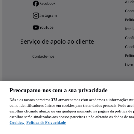
Ajud
Facebook
Cont
Instagram
Polít
YouTube
Intel
Confi
Serviço de apoio ao cliente
Condi
Polít
Contacte-nos
Livro
Preocupamo-nos com a sua privacidade
Nós e os nossos parceiros
375
armazenamos e/ou acedemos a informações num 
como identificadores únicos em cookies para tratar dados pessoais. Pode aceit
escolhas clicando abaixo ou em qualquer momento na página da política de p
escolhas serão sinalizadas aos nossos parceiros e não afetarão os dados de n
Cookies,
Política de Privacidade