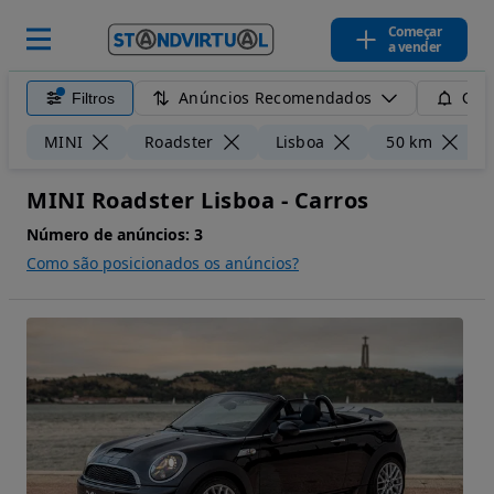
Começar
a vender
Anúncios Recomendados
Filtros
Guar
L
MINI
Roadster
Lisboa
50 km
MINI Roadster Lisboa - Carros
Número de anúncios:
3
Como são posicionados os anúncios?