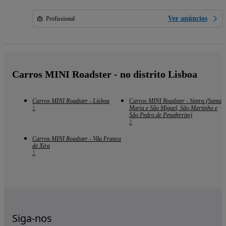
Ver anúncios
Profissional
Carros MINI Roadster - no distrito Lisboa
Carros MINI Roadster - Lisboa
Carros MINI Roadster - Sintra (Santa
1
Maria e São Miguel, São Martinho e
São Pedro de Penaferrim)
1
Carros MINI Roadster - Vila Franca
de Xira
1
Siga-nos