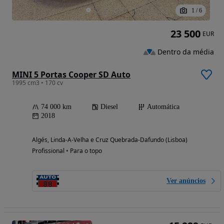
1
/
6
23 500
EUR
Dentro da média
MINI 5 Portas Cooper SD Auto
1995 cm3 • 170 cv
74 000 km
Diesel
Automática
2018
Algés, Linda-A-Velha e Cruz Quebrada-Dafundo (Lisboa)
Profissional • Para o topo
Ver anúncios