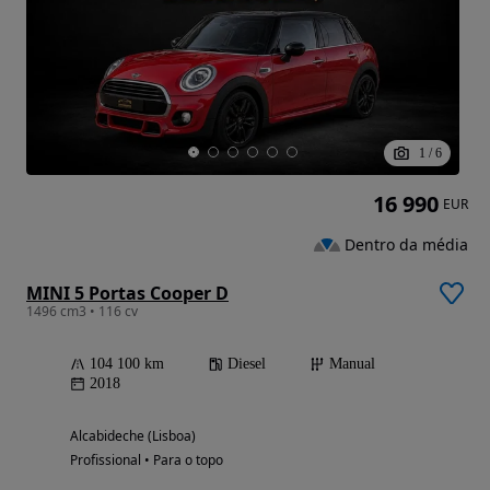
1
/
6
16 990
EUR
Dentro da média
MINI 5 Portas Cooper D
1496 cm3 • 116 cv
104 100 km
Diesel
Manual
2018
Alcabideche (Lisboa)
Profissional • Para o topo