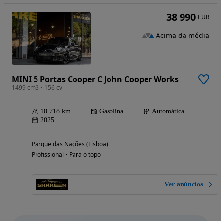
38 990
EUR
Acima da média
MINI 5 Portas Cooper C John Cooper Works
1499 cm3 • 156 cv
18 718 km
Gasolina
Automática
2025
Parque das Nações (Lisboa)
Profissional • Para o topo
Ver anúncios