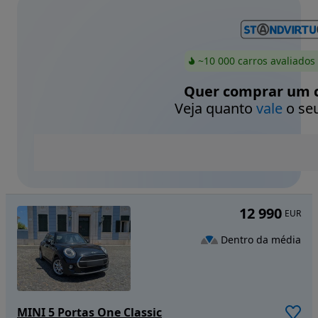
~10 000 carros avaliados
Quer comprar um c
Veja quanto
vale
o seu
12 990
EUR
Dentro da média
MINI 5 Portas One Classic