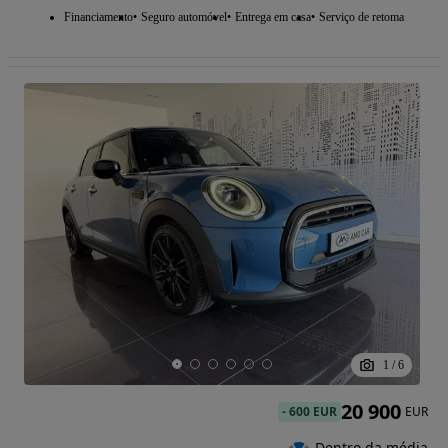
Financiamento
Seguro automóvel
Entrega em casa
Serviço de retoma
1
/
6
20 900
-
600 EUR
EUR
Dentro da média