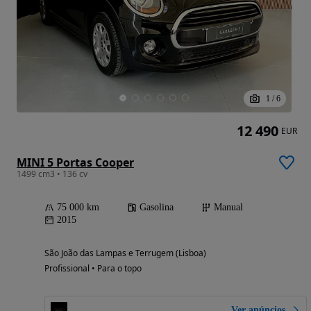
1
/
6
12 490
EUR
MINI 5 Portas Cooper
1499 cm3 • 136 cv
75 000 km
Gasolina
Manual
2015
São João das Lampas e Terrugem (Lisboa)
Profissional • Para o topo
Ver anúncios