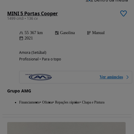
MINI 5 Portas Cooper
1499 cm3 • 136 cv
55 367 km
Gasolina
Manual
2021
Amora (Setúbal)
Profissional • Para o topo
Ver anúncios
Grupo AMG
Financiamento
Oficina
Repações rápidas
Chapa e Pintura