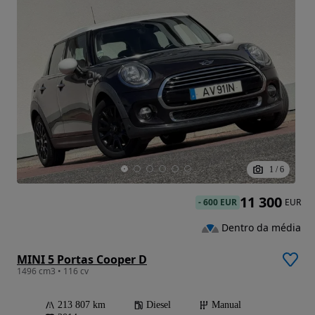
1
/
6
11 300
-
600 EUR
EUR
Dentro da média
MINI 5 Portas Cooper D
1496 cm3 • 116 cv
213 807 km
Diesel
Manual