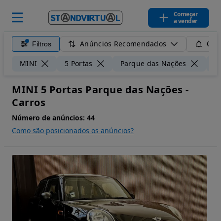
Começar
a vender
Anúncios Recomendados
Filtros
Guar
MINI
5 Portas
Parque das Nações
5
MINI 5 Portas Parque das Nações -
Carros
Número de anúncios:
44
Como são posicionados os anúncios?