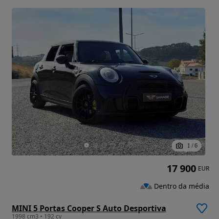
1
/
6
17 900
EUR
Dentro da média
MINI 5 Portas Cooper S Auto Desportiva
1998 cm3 • 192 cv