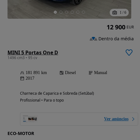
1
/
6
12 900
EUR
Dentro da média
MINI 5 Portas One D
1496 cm3 • 95 cv
181 891 km
Diesel
Manual
2017
Charneca de Caparica e Sobreda (Setúbal)
Profissional • Para o topo
Ver anúncios
ECO-MOTOR