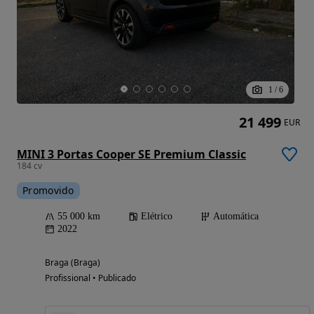
1
/
6
21 499
EUR
MINI 3 Portas Cooper SE Premium Classic
184 cv
Promovido
55 000 km
Elétrico
Automática
2022
Braga (Braga)
Profissional • Publicado