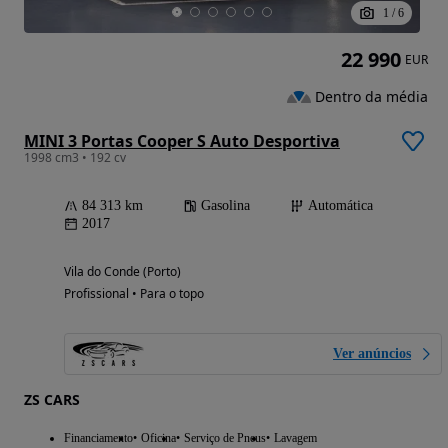
1
/
6
22 990
EUR
Dentro da média
MINI 3 Portas Cooper S Auto Desportiva
1998 cm3 • 192 cv
84 313 km
Gasolina
Automática
2017
Vila do Conde (Porto)
Profissional • Para o topo
Ver anúncios
ZS CARS
Financiamento
Oficina
Serviço de Pneus
Lavagem