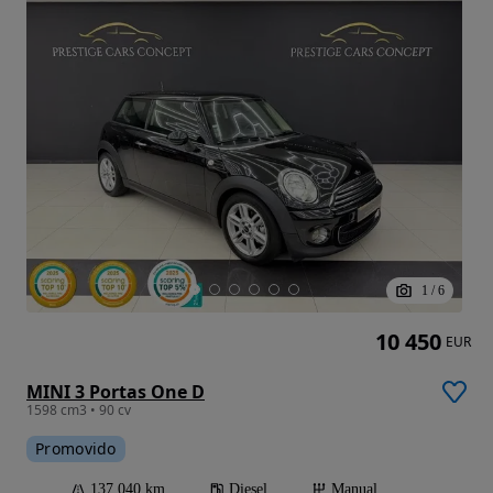
1
/
6
10 450
EUR
MINI 3 Portas One D
1598 cm3 • 90 cv
Promovido
137 040 km
Diesel
Manual