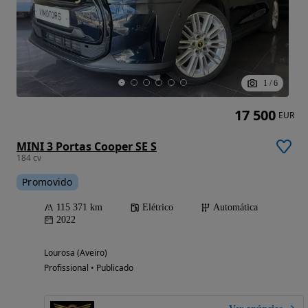
1
/
6
17 500
EUR
MINI 3 Portas Cooper SE S
184 cv
Promovido
115 371 km
Elétrico
Automática
2022
Lourosa (Aveiro)
Profissional • Publicado