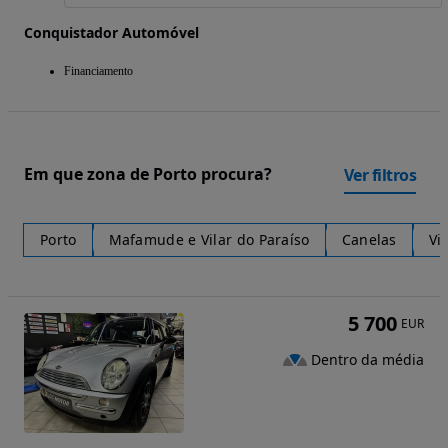
Conquistador Automóvel
Financiamento
Em que zona de Porto procura?
Ver filtros
Porto
Mafamude e Vilar do Paraíso
Canelas
Vi
5 700
EUR
Dentro da média