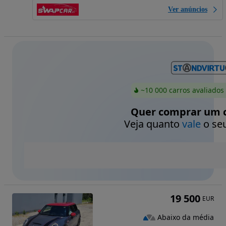
Ver anúncios
~10 000 carros avaliados
Quer comprar um c
Veja quanto
vale
o seu
19 500
EUR
Abaixo da média