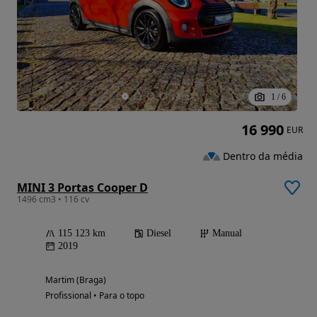
1
/
6
16 990
EUR
Dentro da média
MINI 3 Portas Cooper D
1496 cm3 • 116 cv
115 123 km
Diesel
Manual
2019
Martim (Braga)
Profissional • Para o topo