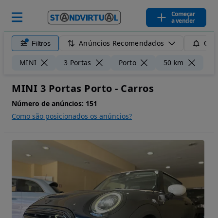
Começar
a vender
Anúncios Recomendados
Filtros
Guar
Lim
MINI
3 Portas
Porto
50 km
MINI 3 Portas Porto - Carros
Número de anúncios:
151
Como são posicionados os anúncios?