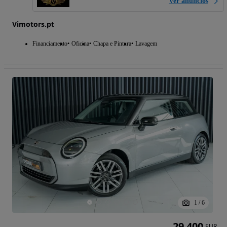
Ver anúncios
Vimotors.pt
Financiamento
Oficina
Chapa e Pintura
Lavagem
1
/
6
29 400
EUR