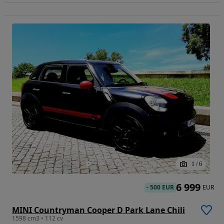
1
/
6
6 999
-
500 EUR
EUR
MINI Countryman Cooper D Park Lane Chili
1598 cm3 • 112 cv