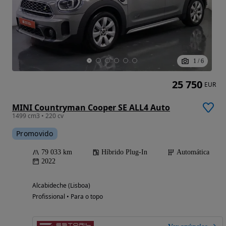
1
/
6
25 750
EUR
MINI Countryman Cooper SE ALL4 Auto
1499 cm3 • 220 cv
Promovido
79 033 km
Híbrido Plug-In
Automática
2022
Alcabideche (Lisboa)
Profissional • Para o topo