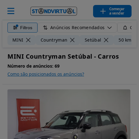
Começar
a vender
Anúncios Recomendados
Filtros
Guar
MINI
Countryman
Setúbal
50 km
MINI Countryman Setúbal - Carros
Número de anúncios:
69
Como são posicionados os anúncios?