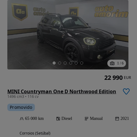
1
/
6
22 990
EUR
MINI Countryman One D Northwood Edition
1496 cm3 • 116 cv
Promovido
65 000 km
Diesel
Manual
2021
Corroios (Setúbal)