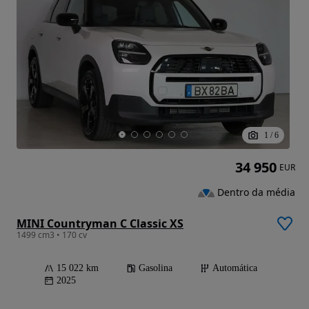
1
/
6
34 950
EUR
Dentro da média
MINI Countryman C Classic XS
1499 cm3 • 170 cv
15 022 km
Gasolina
Automática
2025