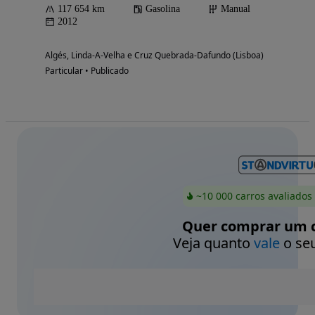
117 654 km
Gasolina
Manual
2012
Algés, Linda-A-Velha e Cruz Quebrada-Dafundo (Lisboa)
Particular • Publicado
~10 000 carros avaliados
Quer comprar um c
Veja quanto
vale
o seu