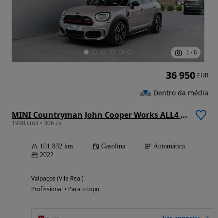
1
/
6
36 950
EUR
Dentro da média
MINI Countryman John Cooper Works ALL4 Auto Desportiva
1998 cm3 • 306 cv
101 832 km
Gasolina
Automática
2022
Valpaços (Vila Real)
Profissional • Para o topo