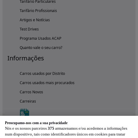
Tarifário Particulares
Tarifário Profissionais
Artigos e Notícias
Test Drives
Programa Usados ACAP
Quanto vale o seu carro?
Informações
Carros usados por Distrito
Carros usados mais procurados
Carros Novos
Carreiras
Preocupamo-nos com a sua privacidade
Nós e os nossos parceiros
375
armazenamos e/ou acedemos a informações
num dispositivo, tais como identificadores únicos em cookies para tratar