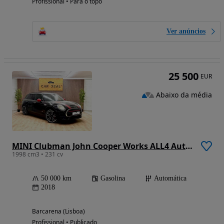
Profissional • Para o topo
Ver anúncios
25 500
EUR
Abaixo da média
MINI Clubman John Cooper Works ALL4 Auto Desp.
1998 cm3 • 231 cv
50 000 km
Gasolina
Automática
2018
Barcarena (Lisboa)
Profissional • Publicado