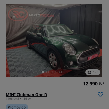
1
/
6
12 990
EUR
MINI Clubman One D
1496 cm3 • 116 cv
Promovido