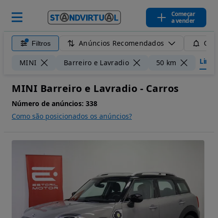
Começar
a vender
Anúncios Recomendados
Filtros
Guar
Limpar
MINI
Barreiro e Lavradio
50 km
MINI Barreiro e Lavradio - Carros
Número de anúncios:
338
Como são posicionados os anúncios?