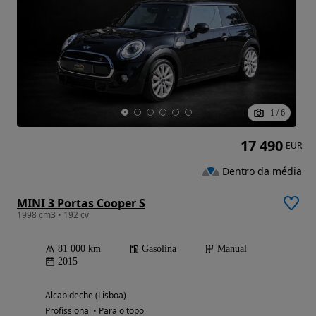
1
/
6
17 490
EUR
Dentro da média
MINI 3 Portas Cooper S
1998 cm3 • 192 cv
81 000 km
Gasolina
Manual
2015
Alcabideche (Lisboa)
Profissional • Para o topo