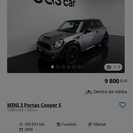
1
/
6
9 800
EUR
Dentro da média
MINI 3 Portas Cooper S
1598 cm3 • 163 cv
160 824 km
Gasolina
Manual
2009