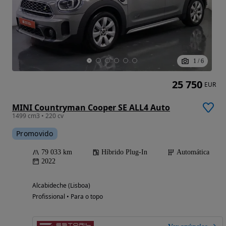
1
/
6
25 750
EUR
MINI Countryman Cooper SE ALL4 Auto
1499 cm3 • 220 cv
Promovido
79 033 km
Híbrido Plug-In
Automática
2022
Alcabideche (Lisboa)
Profissional • Para o topo