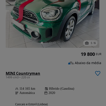
1
/
6
19 800
EUR
Abaixo da média
MINI Countryman
1499 cm3 • 220 cv
114 165 km
Híbrido (Gasolina)
Automática
2020
Cascais e Estoril (Lisboa)