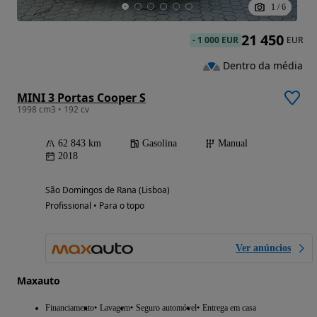
1
/
6
21 450
-
1 000 EUR
EUR
Dentro da média
MINI 3 Portas Cooper S
1998 cm3 • 192 cv
62 843 km
Gasolina
Manual
2018
São Domingos de Rana (Lisboa)
Profissional • Para o topo
Ver anúncios
Maxauto
Financiamento
Lavagem
Seguro automóvel
Entrega em casa